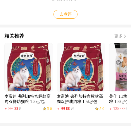
去点评
相关推荐
更多
麦富迪 弗列加特宫标款高
麦富迪 弗列加特宫标款高
美仕 T1幼
肉双拼幼猫粮 1.5kg/包
肉双拼成猫粮 1.5kg/包
粮 1.8kg/包
99.00
5.0
99.00
5.0
135.00
起
起
起
￥
￥
￥