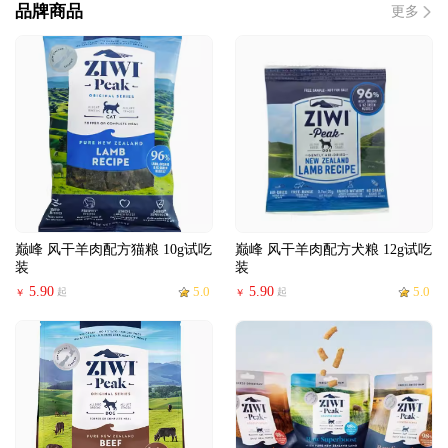
品牌商品
更多
巅峰 风干羊肉配方猫粮 10g试吃
巅峰 风干羊肉配方犬粮 12g试吃
装
装
5.90
5.0
5.90
5.0
起
起
￥
￥