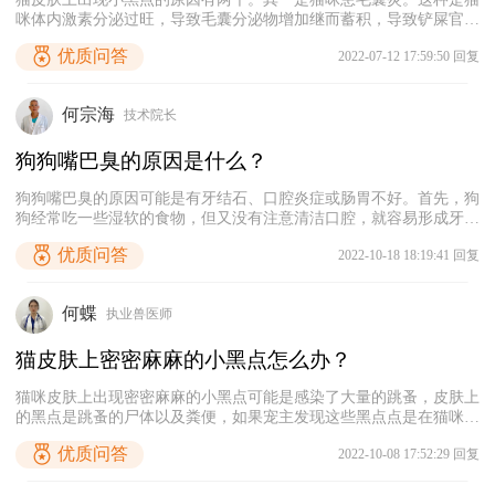
咪体内激素分泌过旺，导致毛囊分泌物增加继而蓄积，导致铲屎官在
扒开猫的毛发时，就会看见它皮肤上有煤渣样小黑点。此时，可以用
优质问答
2022-07-12 17:59:50 回复
抑菌消炎的喷剂进行治疗。其二是猫咪身上有寄生虫了。这种一般是
主人太久没有帮猫咪体外驱虫或者是猫咪所处环境有跳蚤，而猫咪身
上的小黑点就是这些跳蚤的排泄物了。这也说明主人要帮猫咪体内外
何宗海
技术院长
驱虫了。
狗狗嘴巴臭的原因是什么？
狗狗嘴巴臭的原因可能是有牙结石、口腔炎症或肠胃不好。首先，狗
狗经常吃一些湿软的食物，但又没有注意清洁口腔，就容易形成牙菌
斑和牙结石，牙结石严重的时候，狗狗的嘴巴就会散发严重的气味，
优质问答
2022-10-18 18:19:41 回复
宠主需要经常给狗狗刷牙，牙结石严重的时候要及时带去宠物医院洗
牙。其次，狗狗体内缺乏维生素或口腔被异物划伤感染时，会出现口
腔炎症并散发异味，可以用口腔喷剂和消炎药给狗狗治疗。最后，狗
何蝶
执业兽医师
狗肠胃不好、消化不良的时候，也会出现嘴巴臭的情况，可以喂食适
量益生菌给狗狗调理肠胃，情况严重的建议及时送医治疗。
猫皮肤上密密麻麻的小黑点怎么办？
猫咪皮肤上出现密密麻麻的小黑点可能是感染了大量的跳蚤，皮肤上
的黑点是跳蚤的尸体以及粪便，如果宠主发现这些黑点点是在猫咪皮
肤表面和毛发上的，需要及时使用非泼罗尼成分的驱虫药给猫咪驱
优质问答
2022-10-08 17:52:29 回复
虫，等三天之后再给猫咪洗澡清理皮肤表面的脏东西。另外，猫咪患
有毛囊炎也会在皮肤上出现密密麻麻的小黑点，这些黑点就像人脸上