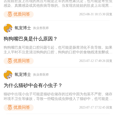
吉娃娃肚皮上出现的黑点可能是正常的黑色素沉淀，也可能是寄生虫
感染、真菌感染或其他疾病导致的。当发现吉娃娃的肚皮上出现黑点
时，可以仔细检查其身体是否还出现有其他异常，如果吉娃娃还出现
优质问答
2023-08-31 18:15:30 回复
了脱毛、瘙痒、皮肤红肿等症状，那大概率是患上皮肤病了，需及时
带它去宠物医院检查，确诊病因，从而采取针对性的治疗措施。如果
没有出现其他异常，那大概率是黑色素沉淀，是正常现象，主人不用
氧宠博士
执业兽医师
担心。
狗狗嘴巴臭是什么原因？
狗狗嘴巴臭可能是口腔问题引起，也可能是肠胃消化不良导致。如果
主人平时不注意清洁狗狗的口腔，狗狗的口腔中的食物残渣发酵或滋
生细菌后很容易引发口臭。此外，狗狗消化不良导致积食时，可能会
优质问答
2023-07-12 17:49:26 回复
出现胃气上涌的情况，从而引发口臭。因此，为了避免狗狗出现口臭
的情况，主人最好定期帮狗狗清洁口腔，并且避免给狗狗喂食不易消
化的食物，防止其出现口腔和肠胃问题。
氧宠博士
执业兽医师
为什么猫砂中会有小虫子？
猫砂中出现小虫子可能是猫砂在储存的过程中因为包装不严密、储存
环境不卫生等缘故，导致一些蠕虫或虫卵侵入了猫砂中，也可能是因
为猫砂在潮湿的环境下滋生了小虫子。此外，猫砂中出现的小虫子还
优质问答
2023-07-17 17:52:45 回复
可能是猫咪身上掉落的跳蚤、虱子等体外寄生虫，或者是猫咪排便时
拉出来的体内寄生虫，如蛔虫、绦虫。主人需要根据虫子的形状和颜