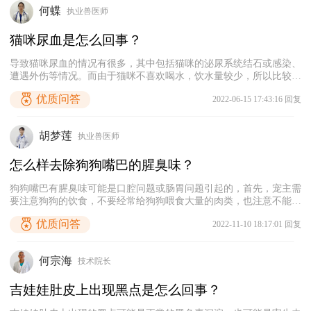
的黑头一样，比较难清理，可以去宠物医院进行皮肤刮片检查，确诊
何蝶
执业兽医师
之后使用抗生素类皮肤药治疗，平时注意不要给猫咪喂食太油腻的食
物。
猫咪尿血是怎么回事？
导致猫咪尿血的情况有很多，其中包括猫咪的泌尿系统结石或感染、
遭遇外伤等情况。而由于猫咪不喜欢喝水，饮水量较少，所以比较容
易出现泌尿系统结石的情况。猫泌尿系统结石包括尿路结石、膀胱结
优质问答
2022-06-15 17:43:16 回复
石和肾结石等，结石的出现会不断刺激猫泌尿系统的黏膜，导致猫咪
出现泌尿系统粘膜溃烂、出血等现象。猫咪泌尿系统感染主要是指猫
咪出现尿道炎、膀胱炎等疾病，因为炎症刺激而导致猫出现血尿的症
胡梦莲
执业兽医师
状，有时尿液中还可能伴有脓液。外伤则主要指猫咪的膀胱外伤和生
殖器口外伤等，这些情况大多由于受到撞击或被尖锐物品刺伤引起。
怎么样去除狗狗嘴巴的腥臭味？
所以导致猫咪出现尿血症状的情况。
狗狗嘴巴有腥臭味可能是口腔问题或肠胃问题引起的，首先，宠主需
要注意狗狗的饮食，不要经常给狗狗喂食大量的肉类，也注意不能长
期给狗狗喂食湿软的食物，注意饮食清淡，定时定量喂食，多让狗狗
优质问答
2022-11-10 18:17:01 回复
喝水，适当喂食一些宠物益生菌和维生素给狗狗调理肠胃。其次，注
意口腔卫生，建议每天给狗狗刷牙，每次喂食之后可以给狗狗使用宠
物专用的漱口水或牙齿凝胶清洁口腔，避免口腔中残留的食物滋生细
何宗海
技术院长
菌产生异味。
吉娃娃肚皮上出现黑点是怎么回事？