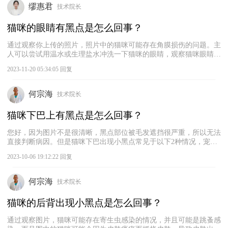
缪惠君
技术院长
猫咪的眼睛有黑点是怎么回事？
通过观察你上传的照片，照片中的猫咪可能存在角膜损伤的问题。主
人可以尝试用温水或生理盐水冲洗一下猫咪的眼睛，观察猫咪眼睛上
的黑点能否去除，不建议主人乱给猫咪用药。如果猫咪的眼睛还是有
2023-11-20 05:34:05 回复
黑点，建议及时带猫咪去宠物医院检查一下眼睛。确定具体病因，进
行针对性地治疗。猫咪角膜损伤可分为不同的类型，如角膜溃疡、角
膜穿孔等，不同病因的治疗方法不同，需要根据病因进行对症治疗。
何宗海
技术院长
猫咪下巴上有黑点是怎么回事？
您好，因为图片不是很清晰，黑点部位被毛发遮挡很严重，所以无法
直接判断病因。但是猫咪下巴出现小黑点常见于以下2种情况，宠主
可以参考一下：首先，如果猫咪的毛发根部有很多小黑点，有可能是
2023-10-06 19:12:22 回复
黑下巴的症状，也就是毛囊炎，这种情况一般是猫粮太油腻、猫碗太
脏等原因引起的，建议给猫咪更换表面干燥一些的猫粮，每天清洗猫
碗，且注意不要用塑料碗给猫咪喂食。另外，可以使用洗必泰给猫咪
何宗海
技术院长
清洗下巴部位，每天两次，同时搭配一些抗生素软膏治疗。其次，如
果猫咪的毛发中间有小黑点，可能是感染了跳蚤，这种情况需要及时
猫咪的后背出现小黑点是怎么回事？
给猫咪驱虫，然后使用一些宠物灭菌类皮肤药进行治疗。
通过观察图片，猫咪可能存在寄生虫感染的情况，并且可能是跳蚤感