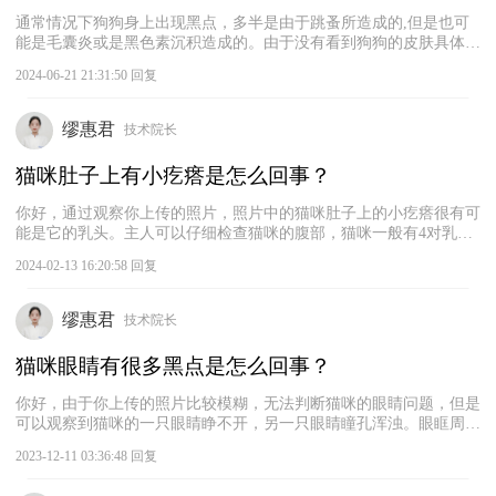
通常情况下狗狗身上出现黑点，多半是由于跳蚤所造成的,但是也可
能是毛囊炎或是黑色素沉积造成的。由于没有看到狗狗的皮肤具体情
况不能确定，宠主可以将这些小黑点放在打湿水的白色纸巾上，当纸
2024-06-21 21:31:50 回复
巾变成红色则说明是跳蚤感染。跳蚤感染后的皮肤会形成过敏性皮
炎，导致狗狗的皮肤瘙痒、发红和起鳞屑等，这时需要主人给狗狗进
行体外驱虫，并用碘伏消毒患处，然后涂抹抗菌消炎类药膏即可。
缪惠君
技术院长
猫咪肚子上有小疙瘩是怎么回事？
你好，通过观察你上传的照片，照片中的猫咪肚子上的小疙瘩很有可
能是它的乳头。主人可以仔细检查猫咪的腹部，猫咪一般有4对乳
头，呈对称分布，部分猫咪的乳头数量要少一些或多一些。如果不是
2024-02-13 16:20:58 回复
乳头，那就要考虑是由皮肤炎症或增生引起的。这种情况建议及时带
猫咪去宠物医院检查，根据病因进行对症治疗。
缪惠君
技术院长
猫咪眼睛有很多黑点是怎么回事？
你好，由于你上传的照片比较模糊，无法判断猫咪的眼睛问题，但是
可以观察到猫咪的一只眼睛睁不开，另一只眼睛瞳孔浑浊。眼眶周围
覆盖的小黑点可能是眼屎，也可能是眼睛疾病诱发的病症。猫咪的眼
2023-12-11 03:36:48 回复
部症状比较严重，建议主人带猫咪去宠物医院进行细致的眼部检查，
找出具体病因，以采取恰当的应对措施。