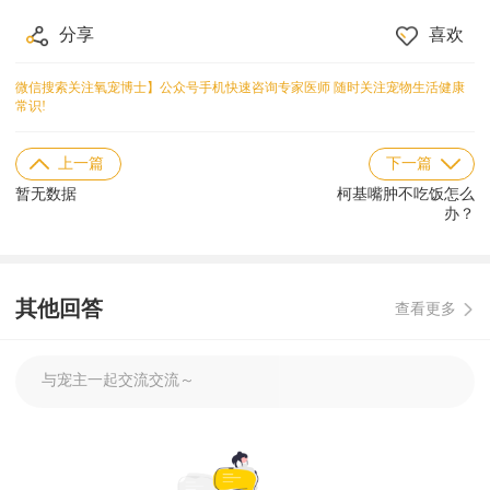
156******18 问诊仓鼠相关问题
158******29 问诊水族相关问题
分享
喜欢
136******89 问诊异宠相关问题
151******40 问诊猫咪相关问题
微信搜索关注氧宠博士】公众号手机快速咨询专家医师 随时关注宠物生活健康
常识!
上一篇
下一篇
暂无数据
柯基嘴肿不吃饭怎么
办？
其他回答
查看更多
与宠主一起交流交流～