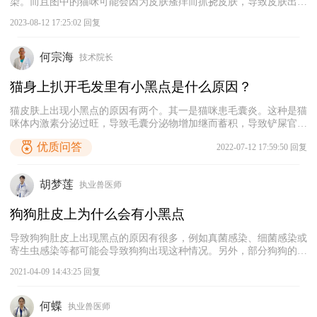
染。而且图中的猫咪可能会因为皮肤瘙痒而抓挠皮肤，导致皮肤出现
发红、结痂等症状。建议取一些猫咪身上的小黑点放入水中，如果小
2023-08-12 17:25:02 回复
黑点变红，即可判定为跳蚤。如果猫咪的身上寄生跳蚤，那就要及时
帮猫咪驱虫。同时为了避免猫咪因为瘙痒而不停抓挠皮肤，最好给它
戴上伊丽莎白圈。此外，主人还需要适当地清洁、消毒猫咪的生活环
何宗海
技术院长
境，以彻底驱除寄生虫，以免反复感染。
猫身上扒开毛发里有小黑点是什么原因？
猫皮肤上出现小黑点的原因有两个。其一是猫咪患毛囊炎。这种是猫
咪体内激素分泌过旺，导致毛囊分泌物增加继而蓄积，导致铲屎官在
扒开猫的毛发时，就会看见它皮肤上有煤渣样小黑点。此时，可以用
优质问答
2022-07-12 17:59:50 回复
抑菌消炎的喷剂进行治疗。其二是猫咪身上有寄生虫了。这种一般是
主人太久没有帮猫咪体外驱虫或者是猫咪所处环境有跳蚤，而猫咪身
上的小黑点就是这些跳蚤的排泄物了。这也说明主人要帮猫咪体内外
胡梦莲
执业兽医师
驱虫了。
狗狗肚皮上为什么会有小黑点
导致狗狗肚皮上出现黑点的原因有很多，例如真菌感染、细菌感染或
寄生虫感染等都可能会导致狗狗出现这种情况。另外，部分狗狗的皮
肤会随着年龄的增加而导致体内色素沉着，继而出现黑点。此外，如
2021-04-09 14:43:25 回复
果养的是斑点狗，那么它的皮肤天生有黑色的斑点。因此，当发现狗
狗的肚皮出现黑色斑点时，可以注意观察其是否还有其他症状，如果
是皮肤病，需及时带狗狗去宠物医院检查治疗。
何蝶
执业兽医师