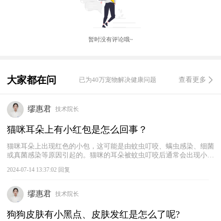
暂时没有评论哦~
大家都在问
已为40万宠物解决健康问题
查看更多
缪惠君
技术院长
猫咪耳朵上有小红包是怎么回事？
猫咪耳朵上出现红色的小包，这可能是由蚊虫叮咬、螨虫感染、细菌
或真菌感染等原因引起的。猫咪的耳朵被蚊虫叮咬后通常会出现小鼓
包，一般会在2~3天自行消退。如果猫咪耳朵上的小鼓包一直没有消
2024-07-14 13:37:02 回复
退或者有加重的趋势，建议及时带猫咪去宠物医院检查，找出病因，
根据病因进行针对性的治疗。
缪惠君
技术院长
狗狗皮肤有小黑点、皮肤发红是怎么了呢?