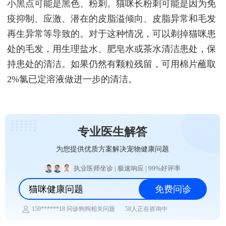
小黑点可能是黑色、粉刺。猫咪长粉刺可能是因为免
疫抑制、应激、潜在的皮脂溢倾向、皮脂异常和毛发
再生异常等导致的。对于这种情况，可以剃掉猫咪患
处的毛发，用生理盐水、肥皂水或茶水清洁患处，保
持患处的清洁。如果仍然有颗粒残留，可用棉片蘸取
2%氯已定溶液做进一步的清洁。
专业医生解答
为您提供优质方案解决宠物健康问题
执业医师坐诊 | 极速响应 | 99%好评率
猫咪健康问题
免费问诊
159******18 问诊狗狗相关问题
189******57 问诊鸟类相关问题
58人正在咨询中
153******99 问诊兔子相关问题
159******27 问诊乌龟相关问题