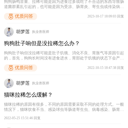
狗狗肠鸣音重、拉稀可能是因为进食过多或吃了不合适的东西导致肠
道菌群紊乱引起的，也可能是因为受凉、肠胃炎、寄生虫或传染病感
染等原因导致的。建议先让狗狗禁食半天到一天，并且给狗狗喂一些
优质问答
2023-10-17 18:09:03 回复
益生菌和止泻药，帮它调理一下肠胃，缓解症状。等狗狗的症状好转
后，再考虑给它喂一些容易消化的食物。如果狗狗的症状没有好转或
者出现其他异常症状，建议及时带它就医。
胡梦莲
执业兽医师
狗狗肚子响但是没拉稀怎么办？
狗狗肚子响但没拉稀可能是肚子饥饿、消化不良、胃胀气等原因引起
的，首先，狗狗长时间没有进食进水，胃部处于饥饿的状态下会产生
一些气体，在肠道蠕动的时候就会发出咕噜咕噜的声音，这个时候只
优质问答
2022-10-15 18:47:38 回复
要及时给狗狗喂食即可。其次，狗狗吃了一些容易产生气体的食物，
例如豆类、红薯等，会导致肠胃胀气，所以也会出现肚子咕咕叫的情
况，宠主可以给狗狗轻柔腹部帮助它排出气体，然后再适当喂食一些
胡梦莲
执业兽医师
益生菌调理肠胃。最后，狗狗一次性吃太多消化不良，或者吃了某些
食物肠胃不耐受时，也会导致肚子咕咕响，这种情况也可以给狗狗喂
猫咪拉稀怎么缓解？
食益生菌调理。
猫咪拉稀的原因有很多，不同的原因需要采取不同的处理方式。一般
情况下，猫咪饮食不当、感染球虫等肠道寄生虫、病毒感染、肠胃受
凉等原因都有可能会引起拉稀的症状，建议宠主先带猫咪去宠物医院
2022-05-25 15:51:46 回复
进行粪便检查，确定具体病因之后再选择相应的药物治疗。如果暂时
不能带猫咪去医院，也不能放任不管，可以考虑先给猫咪喂食阿莫西