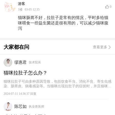
游客
0
1
楼
03-05 12:35
猫咪肠胃不好，拉肚子是常有的情况，平时多给猫
咪喂食一些益生菌还是很有用的，可以减少猫咪腹
泻
大家都在问
查看更多
缪惠君
技术院长
猫咪拉肚子怎么办？
猫咪拉肚子可由多种原因导致，包括饮食不当、消化不良、寄生虫感
染、肠胃炎、病毒感染等。当猫咪出现拉肚子的症状时，并且猫咪精
神状态良好，可以先给它禁食禁水一段时间，并给它喂一些宠物益生
2024-07-11 14:36:37 回复
菌或蒙脱石散，观察其症状是否有所缓解。如果症状没有缓解，建议
及时带猫咪就医诊治，以免脱水。
陈芯如
执业兽医师