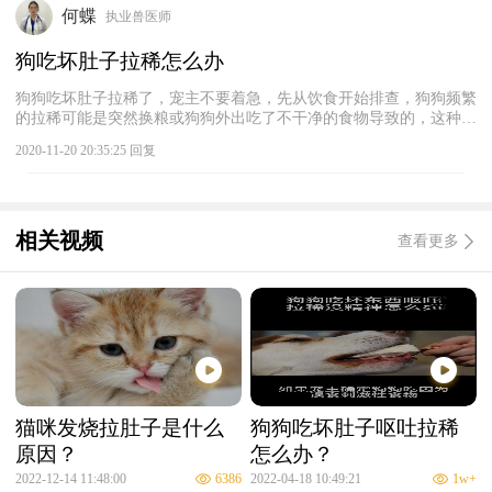
林克拉维酸钾、甲硝唑等成分的肠道消炎药，配合宠物益生菌调理肠
何蝶
执业兽医师
胃，另外注意调整猫咪的饮食，尽量少量多次地给猫咪喂食单一的易
消化的食物，避免增加肠胃负担。如果猫咪长时间没有做过驱虫，可
狗吃坏肚子拉稀怎么办
以在拉稀症状缓解之后定期给猫咪驱虫，但如果猫咪用药之后没有效
果，或者出现精神不振、呕吐等其他症状，需要及时送医诊治。
狗狗吃坏肚子拉稀了，宠主不要着急，先从饮食开始排查，狗狗频繁
的拉稀可能是突然换粮或狗狗外出吃了不干净的食物导致的，这种情
况建议宠主禁食半天然后再喂食即可，如果还继续拉稀可以给狗狗吃
2020-11-20 20:35:25 回复
维利克止泻即可，有条件的可以给狗狗吃一些活性益生菌，它可以调
理肠胃让狗狗恢复食欲和保护肠胃的作用。如果狗狗除了拉稀还有其
它的症状，这可能是疾病导致的拉稀，建议咨询在线宠医确诊后再用
药。
相关视频
查看更多
猫咪发烧拉肚子是什么
狗狗吃坏肚子呕吐拉稀
原因？
怎么办？
2022-12-14 11:48:00
6386
2022-04-18 10:49:21
1w+