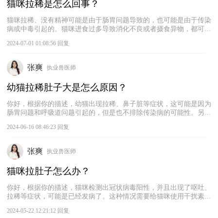
猫咪拉稀是怎么回事？
猫咪拉稀、没有精神可能是由于肠胃问题导致的，也可能是由于传染
病或中毒引起的。猫咪进食过多导致消化不良或者摄食异物，都可能
会出现拉稀、精神不振的症状。在这种情况下，主人可以先给猫咪禁
2024-07-01 01:08:56 回复
食一段时间，并适当地给它喂一些宠物广谱消炎药和益生菌，看猫咪
的症状是否有所缓解。如果猫咪的症状没有缓解，建议及时带它去宠
物医院进行检查，根据检查结果采取恰当的治疗措施。
张爽
执业兽医师
幼猫拉稀肚子大是怎么原因？
你好，根据你的描述，幼猫出现拉稀、鼻子脏等症状，这可能是因为
肠胃问题和呼吸道问题引起的，但是也不排除传染病的可能性。另
外，幼猫的肚子普遍比较大，所以照片中的幼猫肚子大可能是正常
2024-06-16 08:46:23 回复
的，也可能是某种疾病引起的。建议带猫咪去宠物医院做进一步的检
查，仅根据这些症状，无法进行准确的诊断。在外面流浪的幼猫感染
疾病的风险较大，建议对其进行全面的身体检查，确保其身体健康。
张爽
执业兽医师
猫咪拉肚子怎么办？
你好，根据你的描述，猫咪检测出冠状病毒阳性，并且出现了呕吐、
拉稀等症状，可能是已经发病了。这种情况需要给猫咪使用干扰素来
阻断病毒的复制，同时配合增强免疫力的药物提升猫咪抵抗力。建议
2024-05-22 12:21:12 回复
及时带猫咪去宠物医院打针治疗，注射干扰素，并进行对症治疗，使