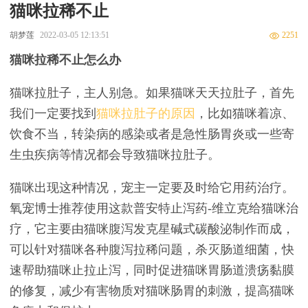
猫咪拉稀不止
胡梦莲
2022-03-05 12:13:51
2251
猫咪拉稀不止怎么办
猫咪拉肚子，主人别急。如果猫咪天天拉肚子，首先
我们一定要找到
猫咪拉肚子的原因
，比如猫咪着凉、
饮食不当，转染病的感染或者是急性肠胃炎或一些寄
生虫疾病等情况都会导致猫咪拉肚子。
猫咪出现这种情况，宠主一定要及时给它用药治疗。
氧宠博士推荐使用这款普安特止泻药-维立克给猫咪治
疗，它主要由猫咪腹泻发克星碱式碳酸泌制作而成，
可以针对猫咪各种腹泻拉稀问题，杀灭肠道细菌，快
速帮助猫咪止拉止泻，同时促进猫咪胃肠道溃疡黏膜
的修复，减少有害物质对猫咪肠胃的刺激，提高猫咪