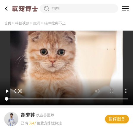
首页
科普视频
腹泻
猫咪拉稀不止
胡梦莲
执业兽医师
暂停服务
已为
3947
位爱宠排忧解难