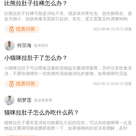
比熊拉肚子拉稀怎么办？
比熊拉肚子拉稀可能是消化不良、感染体内寄生虫、急性肠胃炎、感
染犬细小、冠状病毒等原因引起的。首先，宠主需要及时调整狗狗的
饮食，近期要给狗狗喂食清淡易消化的食物，注意清洗狗狗的食盆，
优质问答
2022-09-06 18:18:52 回复
避免碗里变质的食物滋生细菌影响狗狗的肠道健康。其次，在狗狗的
食物中添加适量的益生菌调理肠胃，然后再喂食宠物止泻药和含有阿
莫西林克拉维酸钾的消炎药。最后，如果狗狗用药之后没有好转，需
何宗海
技术院长
要及时带狗狗去宠物医院检查，确定是否有感染寄生虫或病毒的情
况，然后再使用针对性的药物治疗。
小猫咪拉肚子了怎么办？
小猫咪拉肚子可以喂食适量的宠物益生菌调理肠胃，另外注意饮食清
淡，不要给猫咪吃一些刺激性强或难消化的食物。如果猫咪吃完益生
菌之后症状没有好转，可能是患有急性肠炎，需要配合消炎药治疗。
优质问答
2022-09-13 18:02:55 回复
另外，也有可能是猫咪感染了体内寄生虫或猫瘟，如果猫咪有便血、
食欲不振、体型消瘦、精神萎靡等症状，建议及时去宠物医院检查，
确定病因之后才能对症用药治疗。
胡梦莲
执业兽医师
猫咪拉肚子怎么办吃什么药？
猫咪拉肚子通常是消化功能紊乱引起的症状，可以先给猫咪喂一点宠
物益生菌调理肠道菌群观察一下，如果猫咪的症状没有缓解，及时喂
食普安特的复方阿莫西林粉和碱式碳酸铋片消炎止泻。注意猫咪的饮