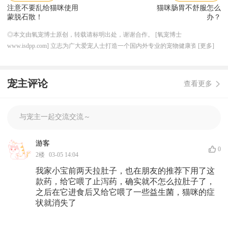
注意不要乱给猫咪使用
猫咪肠胃不舒服怎么
蒙脱石散！
办？
◎本文由氧宠博士原创，转载请标明出处，谢谢合作。 [氧宠博士
www.isdpp.com] 立志为广大爱宠人士打造一个国内外专业的宠物健康资讯平
[更多]
台，目前合作的线下连锁宠物医院超 50 家，兽医团队超 200 人，与国内外知名
宠物医药厂家机构达成良好稳定的长期合作关系，形成独特的上下游资源产业优
势，提供一体化服务，解决宠物健康需求。
宠主评论
查看更多
与宠主一起交流交流～
游客
0
2
楼
03-05 14:04
我家小宝前两天拉肚子，也在朋友的推荐下用了这
款药，给它喂了止泻药，确实就不怎么拉肚子了，
之后在它进食后又给它喂了一些益生菌，猫咪的症
状就消失了