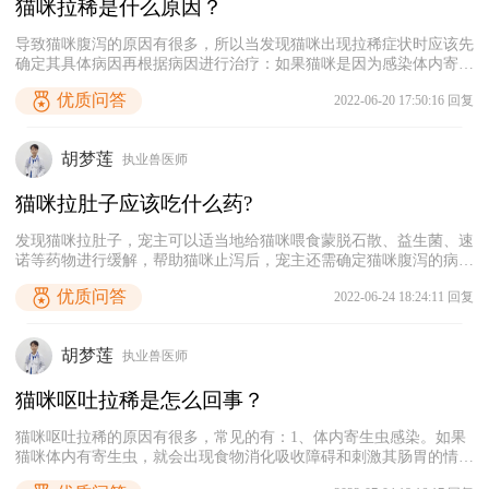
猫咪拉稀是什么原因？
导致猫咪腹泻的原因有很多，所以当发现猫咪出现拉稀症状时应该先
确定其具体病因再根据病因进行治疗：如果猫咪是因为感染体内寄生
虫而导致的腹泻，则需及时带它去宠物医院进行粪便检测，明确猫咪
优质问答
2022-06-20 17:50:16 回复
感染的寄生虫的类型之后再给予其相应的驱虫药物治疗，同时给猫咪
喂食一些益生菌来调理一下肠胃；如果猫咪是因为饮食突然发生改变
导致肠胃不适而引发的腹泻，应该注意循序渐进地改变猫咪的饮食结
胡梦莲
执业兽医师
构或换粮；如果猫咪在腹泻后还出现有精神萎靡、食欲不振、呕吐、
体温异常等症状，则需考虑猫咪是不是患上急性肠胃炎、猫瘟等疾
猫咪拉肚子应该吃什么药?
病，建议及时带猫咪去宠物医院检查、诊断、治疗。
发现猫咪拉肚子，宠主可以适当地给猫咪喂食蒙脱石散、益生菌、速
诺等药物进行缓解，帮助猫咪止泻后，宠主还需确定猫咪腹泻的病
因，如果猫咪是因为体内有寄生虫感染而引起的腹泻，则应使用猫体
优质问答
2022-06-24 18:24:11 回复
内驱虫药帮助其驱虫；如果猫咪是因为感染猫瘟病毒而引起的腹泻，
则需及时带它去宠物医院进行输液治疗，切不可以盲目给猫咪用药，
以免治标不治本。
胡梦莲
执业兽医师
猫咪呕吐拉稀是怎么回事？
猫咪呕吐拉稀的原因有很多，常见的有：1、体内寄生虫感染。如果
猫咪体内有寄生虫，就会出现食物消化吸收障碍和刺激其肠胃的情
况，从而出现呕吐拉稀的行为；2、消化不良。如果猫咪不小心吃到