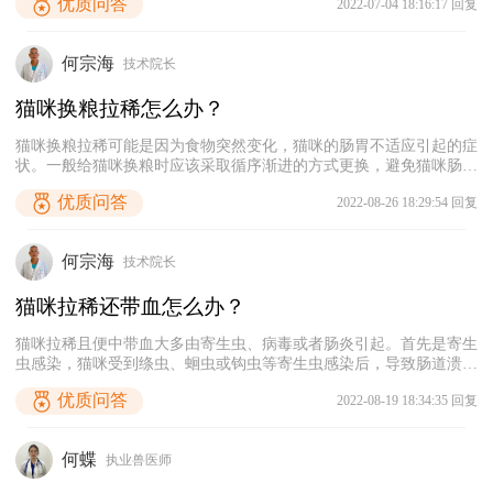
优质问答
2022-07-04 18:16:17 回复
一些刺激性食物，导致肠胃受到刺激无法消化了，也会出现呕吐拉稀
的行为；3、食物中毒。如果猫咪吃的食物不干净或者发霉腐败了，
也会造成拉稀呕吐。4、猫咪生病。猫咪生病时也会引起呕吐和拉
何宗海
技术院长
稀，常见的疾病有猫瘟，细菌感染等。
猫咪换粮拉稀怎么办？
猫咪换粮拉稀可能是因为食物突然变化，猫咪的肠胃不适应引起的症
状。一般给猫咪换粮时应该采取循序渐进的方式更换，避免猫咪肠胃
不适。首先，建议给猫咪喂一点益生菌调理肠胃，缓解猫咪拉稀的症
优质问答
2022-08-26 18:29:54 回复
状。其次，如果家里还有之前的猫粮，可以先用80%的旧猫粮加20%
的新猫粮给猫咪喂食，等猫咪适应几天之后，再逐渐增加新猫粮的比
例，直到完全更换成新猫粮。如果家里已经没有旧猫粮，建议及时去
何宗海
技术院长
购买一小袋。
猫咪拉稀还带血怎么办？
猫咪拉稀且便中带血大多由寄生虫、病毒或者肠炎引起。首先是寄生
虫感染，猫咪受到绦虫、蛔虫或钩虫等寄生虫感染后，导致肠道溃
疡，就会引起出血。另外，猫咪感染球虫时也会出现顽固性腹泻和大
优质问答
2022-08-19 18:34:35 回复
便末端带血的情况。这种情况需及时给猫咪驱虫。其次是病毒感染，
如猫瘟病毒。猫瘟是猫咪较为常见的一种疾病，该病的病程较快，不
仅会导致猫咪拉稀便血，还会引发呕吐、体温升高等症状。最后是猫
何蝶
执业兽医师
咪肠炎，这种情况多由于猫咪吃了变质的食物引起，需及时给猫咪消
炎止泻，并给它服用益生菌重建菌群。