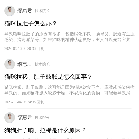
用消炎药、止吐药等缓解猫咪拉稀、呕吐的症状。
缪惠君
技术院长
猫咪拉肚子怎么办？
导致猫咪拉肚子的原因有很多，包括消化不良、肠胃炎、肠道寄生虫
感染、病毒感染等。如果猫咪的精神状态良好，主人可以先给它禁食
一段时间，并适当地给它喂一些蒙脱石散来止泻，并给它喂一些宠物
2024-03-16 05:30:36 回复
益生菌，然后观察猫咪的症状是否有所缓解。如果猫咪持续拉肚子或
者出现其他异常症状，建议及时带它去宠物医院诊治。
缪惠君
技术院长
猫咪拉稀、肚子鼓胀是怎么回事？
猫咪拉稀、肚子鼓胀，这可能是因为猫咪饮食不当、应激或感染疾病
导致的。如果猫咪摄入较多干燥、不易消化的食物，可能会导致消化
不良，引发拉稀、腹部胀大等症状。此外，猫咪拉稀、肚子胀大也可
2023-11-04 08:34:35 回复
能是因为感染了某种疾病引起的。建议给猫咪禁食半天，并且给它补
充一些宠物益生菌，看猫咪的症状是否有所缓解。如果猫咪的症状没
有缓解，建议及时带它去宠物医院进行检查，找出具体病因，以便进
缪惠君
技术院长
行针对性的治疗。
狗狗肚子响、拉稀是什么原因？