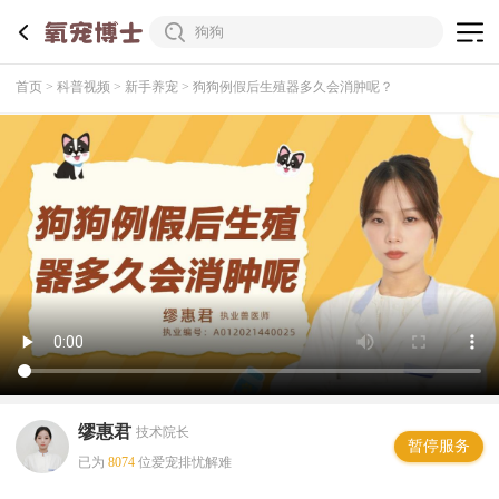
首页
科普视频
新手养宠
狗狗例假后生殖器多久会消肿呢？
缪惠君
技术院长
暂停服务
已为
8074
位爱宠排忧解难