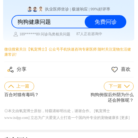
执业医师坐诊 | 极速响应 | 99%好评率
狗狗健康问题
免费问诊
87人正在咨询中
189******89 问诊鸟类相关问题
133******28 问诊兔子相关问题
182******37 问诊乌龟相关问题
微信搜索关注【氧宠博士】公众号手机快速咨询专家医师 随时关注宠物生活健
134******61 问诊仓鼠相关问题
康常识!
181******33 问诊水族相关问题
155******58 问诊异宠相关问题
144******67 问诊猫咪相关问题
分享
喜欢
139******63 问诊狗狗相关问题
上一篇
下一篇
百合对猫有毒吗？
狗狗例假后外阴为什么
还会肿胀呢？
◎本文由氧宠博士原创，转载请标明出处，谢谢合作。 [氧宠博士
www.isdpp.com] 立志为广大爱宠人士打造一个国内外专业的宠物健康资讯平
[更多]
台，目前合作的线下连锁宠物医院超 50 家，兽医团队超 200 人，与国内外知名
宠物医药厂家机构达成良好稳定的长期合作关系，形成独特的上下游资源产业优