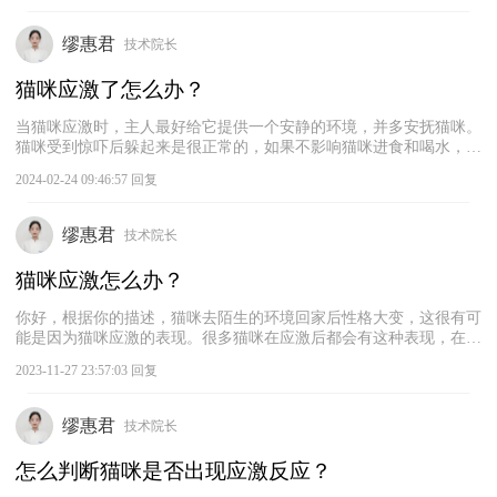
周围喷一些费洛蒙或猫薄荷，以提升猫咪的安全感。如果猫咪持续呕
吐或出现其他症状，比如腹泻、发热、眼睛分泌物增多、呼吸困难
缪惠君
技术院长
等，建议及时前往宠物医院检查，确定是否存在其他病因。
猫咪应激了怎么办？
当猫咪应激时，主人最好给它提供一个安静的环境，并多安抚猫咪。
猫咪受到惊吓后躲起来是很正常的，如果不影响猫咪进食和喝水，主
人可以让它在里面待一段时间，避免家里的狗狗过来吓到它。同时在
2024-02-24 09:46:57 回复
这期间，主人要多安抚猫咪，并且给它提供一些它喜欢的玩具和零
食，慢慢缓解猫咪的压力。待猫咪逐渐恢复后，用零食将它引出来，
帮助它重新适应家庭环境。
缪惠君
技术院长
猫咪应激怎么办？
你好，根据你的描述，猫咪去陌生的环境回家后性格大变，这很有可
能是因为猫咪应激的表现。很多猫咪在应激后都会有这种表现，在家
里饲养一段时间后，猫咪的性情可能会慢慢好转。在这段时间内，主
2023-11-27 23:57:03 回复
人注意给猫咪提供足够的食物和水，满足猫咪的生活需求即可。但是
也有部分猫咪可能从此变得不喜欢亲近人。此外，主人还需要注意观
察猫咪，看猫咪的性格发生改变是不是因为发情引起的。如果猫咪还
缪惠君
技术院长
没有绝育，在发情期间它可能会变得异常暴躁。如果想让猫咪性格温
顺一些，可以考虑给它绝育。
怎么判断猫咪是否出现应激反应？