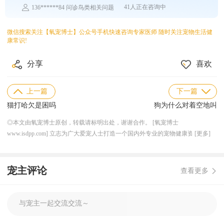
41人正在咨询中
136******84 问诊鸟类相关问题
182******75 问诊兔子相关问题
138******17 问诊乌龟相关问题
微信搜索关注【氧宠博士】公众号手机快速咨询专家医师 随时关注宠物生活健
183******47 问诊仓鼠相关问题
康常识!
139******24 问诊水族相关问题
186******81 问诊异宠相关问题
188******13 问诊猫咪相关问题
分享
喜欢
147******58 问诊狗狗相关问题
上一篇
下一篇
猫打哈欠是困吗
狗为什么对着空地叫
◎本文由氧宠博士原创，转载请标明出处，谢谢合作。 [氧宠博士
www.isdpp.com] 立志为广大爱宠人士打造一个国内外专业的宠物健康资讯平
[更多]
台，目前合作的线下连锁宠物医院超 50 家，兽医团队超 200 人，与国内外知名
宠物医药厂家机构达成良好稳定的长期合作关系，形成独特的上下游资源产业优
势，提供一体化服务，解决宠物健康需求。
宠主评论
查看更多
与宠主一起交流交流～