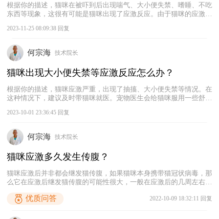
根据你的描述，猫咪在被吓到后出现喘气、大小便失禁、嗜睡、不吃
东西等现象，这很有可能是猫咪出现了应激反应。由于猫咪的应激反
应比较严重，建议主人及时带猫咪去宠物医院治疗，寻求专业的宠物
2023-11-25 08:09:38 回复
医生的帮助和建议。如果不方便带猫咪去宠物医院，建议主人给猫咪
饲喂一些专用的缓解应激反应的营养剂，帮助猫咪舒缓紧张的情绪。
同时，建议主人给猫咪提供一个安静的休息环境，以及适当安抚猫
何宗海
技术院长
咪。并给猫咪提供一些玩具和零食，转移它的注意力。
猫咪出现大小便失禁等应激反应怎么办？
根据你的描述，猫咪应激严重，出现了抽搐、大小便失禁等情况。在
这种情况下，建议及时带猫咪就医。宠物医生会给猫咪服用一些舒缓
情绪的药物，并对猫咪进行对症治疗。在这期间主人需要多安抚猫
2023-10-01 23:36:45 回复
咪，给予其更多的温暖和安全感，尽快缓解猫咪的压力和舒缓猫咪的
情绪。并且在宠物医生的指导下给猫咪进行一些护理，促使猫咪尽快
恢复。
何宗海
技术院长
猫咪应激多久发生传腹？
猫咪应激后并非都会继发猫传腹，如果猫咪本身携带猫冠状病毒，那
么它在应激后继发猫传腹的可能性很大，一般在应激后的几周左右继
发猫传腹。但是如果猫咪应激程度比较轻，或者猫咪本身的抵抗力比
优质问答
2022-10-09 18:32:11 回复
较强，平时都有定期接种疫苗，则猫咪发生猫传腹的可能性不大。猫
传腹的早期症状不明显，初期症状主要表现为嗜睡、精神沉郁、发
热、体重下降等，如果没有及时发现并治疗猫咪，猫咪可能会死亡。