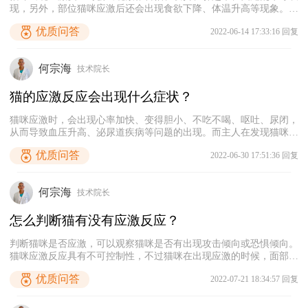
现，另外，部位猫咪应激后还会出现食欲下降、体温升高等现象。如
果猫咪的应激反应非常强烈，则还可能会导致猫咪继发疾病，比较常
优质问答
2022-06-14 17:33:16 回复
见的猫咪应激后引发的疾病有猫传染性腹膜炎、便秘和尿闭等。平时
宠主应尽量不要带猫咪去陌生场合，同时尽量不熟的人接触猫咪。
何宗海
技术院长
猫的应激反应会出现什么症状？
猫咪应激时，会出现心率加快、变得胆小、不吃不喝、呕吐、尿闭，
从而导致血压升高、泌尿道疾病等问题的出现。而主人在发现猫咪有
应激反应时，要将它安置在一个安静的环境内，不要去打扰它，让它
优质问答
2022-06-30 17:51:36 回复
自己恢复正常状态，接着再喂食适量益生菌帮助它调理肠胃。如果猫
咪应激反应过大，或者是已经严重到频繁呕吐了，就要及时带去医院
就医。
何宗海
技术院长
怎么判断猫有没有应激反应？
判断猫咪是否应激，可以观察猫咪是否有出现攻击倾向或恐惧倾向。
猫咪应激反应具有不可控制性，不过猫咪在出现应激的时候，面部表
情及身体姿态的变化一般比较明显。猫咪轻微应激反应常见的有：躲
优质问答
2022-07-21 18:34:57 回复
藏、不吃不喝、无精打采、拉稀、呕吐等。如果猫咪出现轻微应激反
应，可以通过给它营造一个安静的空间，干净的环境，同时给它喂食
适量益生菌来进行改善。猫咪应激反应严重通常会出现浑身抽搐、呼