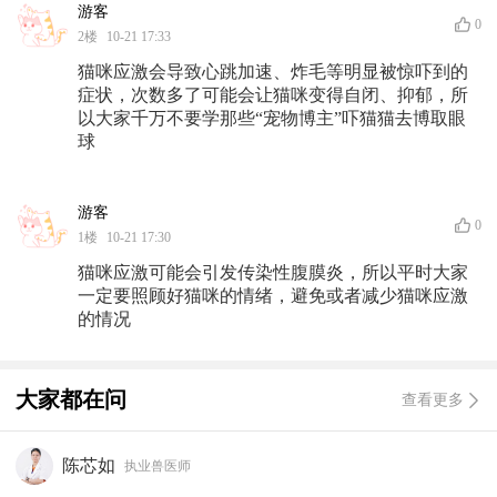
游客
0
2
楼
10-21 17:33
猫咪应激会导致心跳加速、炸毛等明显被惊吓到的
症状，次数多了可能会让猫咪变得自闭、抑郁，所
以大家千万不要学那些“宠物博主”吓猫猫去博取眼
球
游客
0
1
楼
10-21 17:30
猫咪应激可能会引发传染性腹膜炎，所以平时大家
一定要照顾好猫咪的情绪，避免或者减少猫咪应激
的情况
大家都在问
查看更多
陈芯如
执业兽医师