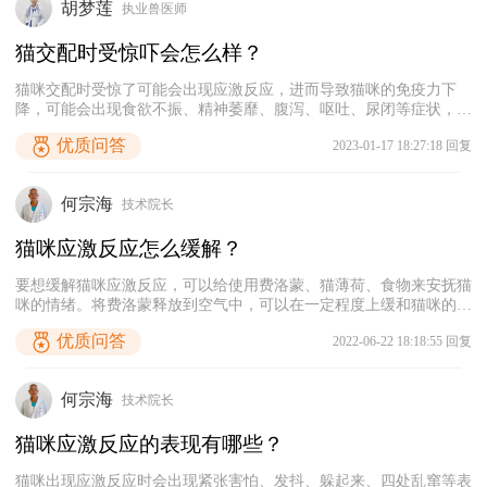
胡梦莲
执业兽医师
猫交配时受惊吓会怎么样？
猫咪交配时受惊了可能会出现应激反应，进而导致猫咪的免疫力下
降，可能会出现食欲不振、精神萎靡、腹泻、呕吐、尿闭等症状，严
重时甚至会导致猫咪死亡。因为公猫的生殖器上有很多倒钩，所以在
优质问答
2023-01-17 18:27:18 回复
配种的过程中，母猫会非常痛苦，配种结束之后母猫会转身去攻击公
猫，导致公猫受到惊吓，随即发出一声惨叫声。因此，在配种的过程
中，无论对公猫还是母猫，它们的心理负担都是很大的，宠主要及时
何宗海
技术院长
安抚它们的情绪，让它们感受到主人的关心，然后慢慢平静下来。
猫咪应激反应怎么缓解？
要想缓解猫咪应激反应，可以给使用费洛蒙、猫薄荷、食物来安抚猫
咪的情绪。将费洛蒙释放到空气中，可以在一定程度上缓和猫咪的情
绪；猫薄荷含有芳香内酯成分，猫咪吸入这种成分也会使情绪得到缓
优质问答
2022-06-22 18:18:55 回复
解、变得放松。或者宠主也可以食物来诱惑猫咪，通过转移猫咪的注
意力来释放它的压力，达到缓解其应激反应的目的。
何宗海
技术院长
猫咪应激反应的表现有哪些？
猫咪出现应激反应时会出现紧张害怕、发抖、躲起来、四处乱窜等表