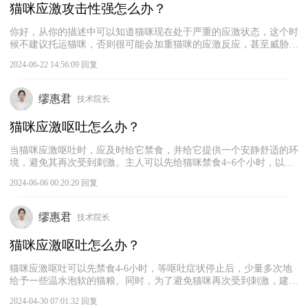
猫咪应激攻击性强怎么办？
你好，从你的描述中可以知道猫咪现在处于严重的应激状态，这个时
候不建议托运猫咪，否则很可能会加重猫咪的应激反应，甚至威胁猫
咪的生命。在这种情况下，建议将猫咪放置在相对安静环境中，放一
2024-06-22 14:56:09 回复
个箱子在里面，并适当地放一些猫薄荷或费洛蒙，以增加猫咪的安全
感，缓解其应激反应。期间不要频繁去干扰猫咪，注意给猫咪提供足
够的食物和水即可。
缪惠君
技术院长
猫咪应激呕吐怎么办？
当猫咪应激呕吐时，应及时给它禁食，并给它提供一个安静舒适的环
境，避免其再次受到刺激。主人可以先给猫咪禁食4~6个小时，以减
轻肠胃负担。同时，给猫咪提供一个安静、舒适、光线较为昏暗的环
2024-06-06 00:20:20 回复
境，隔离其他猫咪。同时，适当地给猫咪提供一些费洛蒙或猫薄荷，
以缓解猫咪的不安情绪。若猫咪还是出现呕吐或其他应激症状，建议
及时带它就医。
缪惠君
技术院长
猫咪应激呕吐怎么办？
猫咪应激呕吐可以先禁食4-6小时，等呕吐症状停止后，少量多次地
给予一些温水泡软的猫粮。同时，为了避免猫咪再次受到刺激，建议
为它提供一个安静、舒适、光线较为昏暗的环境。另外，可以在猫咪
2024-04-30 07:01:32 回复
的身边放一点它熟悉的物品，比如毛毯、玩具、旧衣物等，或者在它