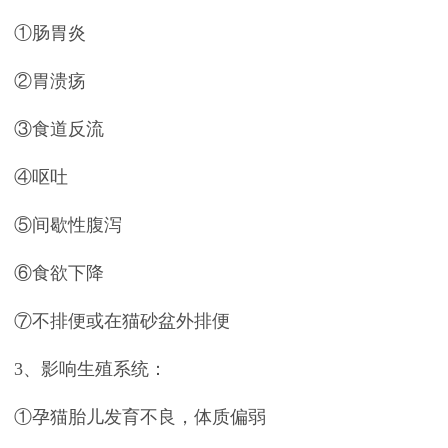
①肠胃炎
②胃溃疡
③食道反流
④呕吐
⑤间歇性腹泻
⑥食欲下降
⑦不排便或在猫砂盆外排便
3、影响生殖系统：
①孕猫胎儿发育不良，体质偏弱