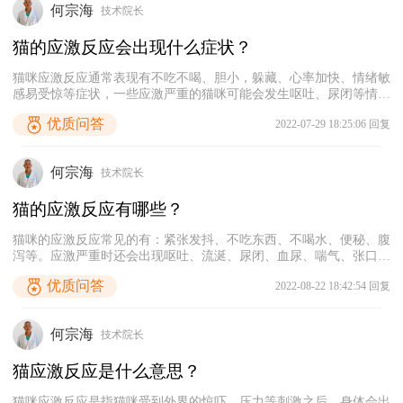
何宗海
技术院长
吸困难等症状，还容易会引发泌尿系统或肝脏类疾病。所以，如果发
现猫咪应激反应严重，一定要及时送它去宠物医院就医。
猫的应激反应会出现什么症状？
猫咪应激反应通常表现有不吃不喝、胆小，躲藏、心率加快、情绪敏
感易受惊等症状，一些应激严重的猫咪可能会发生呕吐、尿闭等情
况，从而引发脂肪肝、泌尿系统疾病等。在猫咪出现应激反应时，宠
优质问答
2022-07-29 18:25:06 回复
主尽量先不要去打扰它，要给猫咪提供一个安静的环境让猫咪自己慢
慢缓解情绪，或者可以在猫咪的周围喷一些费洛蒙让猫咪放松，适当
喂食益生菌帮助猫咪调理肠胃，如果发现猫咪应激比较严重，要及时
何宗海
技术院长
送到宠物医院治疗。
猫的应激反应有哪些？
猫咪的应激反应常见的有：紧张发抖、不吃东西、不喝水、便秘、腹
泻等。应激严重时还会出现呕吐、流涎、尿闭、血尿、喘气、张口呼
吸等症状。铲屎官在饲养猫咪的过程中要细致照顾猫咪，尽量不要改
优质问答
2022-08-22 18:42:54 回复
变家里的装扮，平时多注意避免猫咪受到惊吓，减少猫咪应激反应的
发生。猫咪应激对其健康影响很大，很多猫咪应激后会引发一些心脏
方面的疾病。
何宗海
技术院长
猫应激反应是什么意思？
猫咪应激反应是指猫咪受到外界的惊吓、压力等刺激之后，身体会出