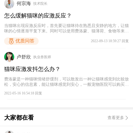
何宗海
技术院长
建议主人定期带猫咪去接种疫苗，以及避免猫咪受到惊吓，减少猫咪
应激。
怎么缓解猫咪的应激反应？
当猫咪出现应激反应时，首先要让猫咪待在熟悉且安静的地方，让猫
咪的心情逐渐平复下来。同时可以使用费洛蒙、猫薄荷、食物等来缓
解猫咪的应激反应。费洛蒙可以释放信息素，有利于舒缓猫咪的情
优质问答
2022-09-13 18:59:27 回复
绪；猫薄荷含有荆芥内酯化学物质，猫咪吸入这种成分后会感到兴
奋，可以起到放松心情的作用。当猫咪的情绪平复一些之后，可以尝
试抚摸猫咪，或者给猫咪饲喂一些它平时喜欢吃的食物，以此转移猫
卢舒欣
执业兽医师
咪的注意力，彻底缓解猫咪的应激反应。
猫咪应激发抖怎么办？
费洛蒙是一种猫咪情绪舒缓剂，可以散发出一种让猫咪感觉到比较放
松，安心的信息素，能让猫咪感觉到安心，一般宠物医院可以购买
到，有的宠物店也会有。另外前面忘记说到，如果在你们抱猫的时
2022-05-16 16:54:18 回复
候，它发抖得比较严重的话，说明它是比较怕人的，所以最好还是让
猫咪自己慢慢恢复。
大家都在看
查看更多