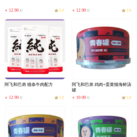
12.90
5.0
12.90
5.0
起
起
￥
￥
阿飞和巴弟 猫条牛肉配方
阿飞和巴弟 鸡肉+蛋黄猫海鲜汤
罐
12.90
5.0
10.00
5.0
起
起
￥
￥