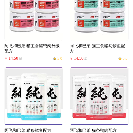
阿飞和巴弟 猫主食罐鸭肉升级
阿飞和巴弟 猫主食罐马鲛鱼配
配方
方
14.50
5.0
14.50
5.0
起
起
￥
￥
阿飞和巴弟 猫条鳕鱼配方
阿飞和巴弟 猫条鸭肉配方