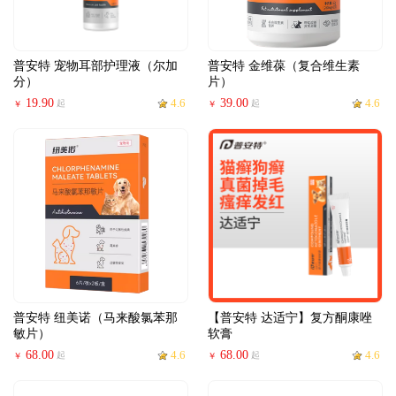
普安特 宠物耳部护理液（尔加
普安特 金维葆（复合维生素
分）
片）
19.90
4.6
39.00
4.6
起
起
￥
￥
普安特 纽美诺（马来酸氯苯那
【普安特 达适宁】复方酮康唑
敏片）
软膏
68.00
4.6
68.00
4.6
起
起
￥
￥