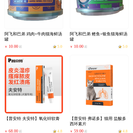
阿飞和巴弟 鸡肉+牛肉猫海鲜汤
阿飞和巴弟 鲣鱼+银鱼猫海鲜汤
罐
罐
10.00
5.0
10.00
5.0
起
起
￥
￥
【普安特 夫安特】氧化锌软膏
【普安特 弗诺多】猫用 盐酸多
西环素片
68.00
4.8
59.00
4.8
起
起
￥
￥