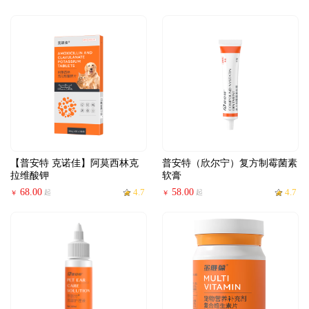
【普安特 克诺佳】阿莫西林克
普安特（欣尔宁）复方制霉菌素
拉维酸钾
软膏
68.00
4.7
58.00
4.7
起
起
￥
￥