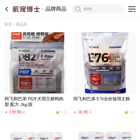
品牌商品
首页
商品库
阿飞和巴弟 P82F犬用主粮鸭肉
阿飞和巴弟 E76全价猫用主粮
梨 配方 2kg/袋
139.90
5.0
16.90
5.0
起
起
￥
￥