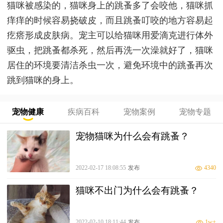
猫咪被感染的，猫咪身上的跳蚤多了会咬他，猫咪抓
痒痒的时候容易挠破皮，而且跳蚤叮咬的地方容易起
疙瘩形成皮肤病。宠主可以给猫咪用爱滴克进行体外
驱虫，把跳蚤都杀死，然后再洗一次澡就好了，猫咪
居住的环境要清洁杀虫一次，避免环境中的跳蚤再次
跳到猫咪的身上。
宠物健康
疾病百科
宠物案例
宠物专题
宠物猫咪为什么会有跳蚤？
2022-02-17 18:08:55
发布
4340
猫咪不出门为什么会有跳蚤？
2022-02-10 18:11:44
发布
1w+