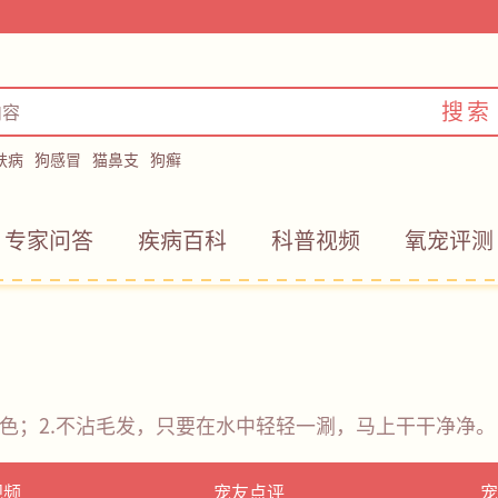
搜索
肤病
狗感冒
猫鼻支
狗癣
专家问答
疾病百科
科普视频
氧宠评测
褪色；2.不沾毛发，只要在水中轻轻一涮，马上干干净净。
视频
宠友点评
宠