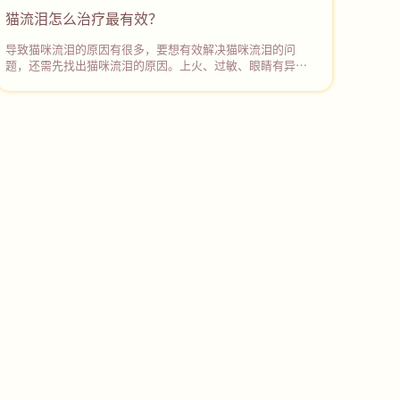
理盐水或宠物专用的眼部清洁液轻轻擦拭它的眼周和眼球表
猫流泪怎么治疗最有效？
面，‌去除分泌物和污垢。然后使用抗生素眼药水或眼膏进行
治疗。若症状没有缓解，应停止用药并及时带猫咪去宠物医
导致猫咪流泪的原因有很多，要想有效解决猫咪流泪的问
院诊治。
题，还需先找出猫咪流泪的原因。上火、过敏、眼睛有异
物、鼻泪管堵塞、眼部感染等都可能会导致猫咪流眼泪。如
果不确定病因且猫咪持续流眼泪，建议及时带猫咪去宠物医
院检查，根据检查结果采取对应的治疗措施，彻底解决猫咪
流泪的问题。