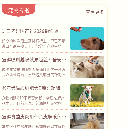
宠物专题
查看更多
进口还是国产？2026狗狗驱虫
药横评：30元也能有全方位防护
如今的狗狗驱虫药排行榜上，早已不是
进口产品独揽天下，部分国产驱虫药已
经凭借性价比优势占据半壁江山。其
中，普安特滴派甚至以“安全性、有效
猫癣喷剂越喷效果越差？普安特
性、性价比”三项兼备的优势，成为了
皮普特以创新路径突破耐药困局
国货标杆。普安特滴派采用了“吡虫啉
传统宠物皮肤喷剂大多通过化学干预方
+莫昔克丁”的经典驱虫成分组合，是
式杀死致病菌，虽然这类成分的针对性
科学配伍、国际公认的安全配方，经临
较强，能在短期内出现不错的杀菌效
床验证，不良反应率＜0.1%，能有效驱
果，但长期使用容易导致细菌、真菌等
老年犬猫心脏肥大B期：辅酶
杀跳蚤、耳螨、钩虫、蛔虫等多种体内
微生物发生变异，从而产生耐药性，导
外寄生虫，同时预防致死性高的心丝
Q10是“智商税”还是“护心
致后续药物效果大打折扣。而普安特旗
虫，真正做到了“一支搞定内外同
宠物辅酶Q10不是智商税，劣质杂牌产
下皮普特皮肤喷剂采用“天然植物成分
盾”？
驱”。其采用的溶剂体系经过优化，更
品才是。目前来说，外源性补充宠物辅
+纳米银”协同机制，凭借创新技术路
清爽易吸收，不容易刺激皮肤，对柯利
酶Q10是现阶段成本最低、经过全球兽
径，彻底绕开了化学杀菌的路径依赖，
犬（牧羊犬类）等特殊品种也相对友
医临床验证的辅助养护方案，建议确诊
猫癣真菌皮炎用什么皮肤喷剂？
在降低耐药性风险方面具备明显优势。
好。
心脏肥大B期、各类心肌病（犬二尖瓣
官方实测数据显示，皮普特皮肤喷剂接
深层杀菌，杜绝反复，还得是
反流、猫肥厚性心肌病等）的犬猫长期
触宠物皮肤后，2分钟即可快速起效，
其实很多猫咪皮肤问题都是可以在家处
饲喂。但目前宠物保健品市场鱼龙混