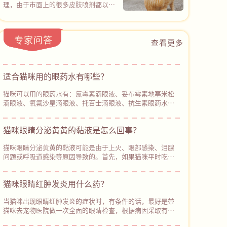
它！
能同时覆盖100余种常见致病微生物
理，由于市面上的很多皮肤喷剂都以化
杂，大量杂牌产品包装含糊不标注有效
（包括猫癣真菌和常见细菌），20分钟
学杀菌成分为主，仅针对某些真菌或细
含量，实测辅酶Q10添加微乎其微，需
后杀菌率高达99.9%。
菌感染，所以在没有确诊具体皮肤病类
要优先选择像心诺宁辅酶Q10（普安特
型的情况下，很难用对产品，但普安特
旗下产品）的产品，包装清晰标注辅酶
专家问答
皮普特皮肤喷剂的设计，直接打破了这
查看更多
Q10保证值≥22000mg/kg，中广测第
一困境，也为广大宠主带来了新的解决
三方实测含量27800mg/kg，含量透明
方案。皮普特皮肤喷剂的核心特点是杀
不虚标，可以从根源避开智商税陷阱。
菌谱广+ 穿透力强。以物理杀菌通道，
适合猫咪用的眼药水有哪些？‌
不仅可以覆盖100+种真菌和细菌，而且
能轻松穿透皮肤表层进行深度杀菌，同
猫咪可以用的眼药水有：氯霉素滴眼液、妥布霉素地塞米松
时促进受损皮肤修复。
滴眼液、氧氟沙星滴眼液、托百士滴眼液、抗生素眼药水、
硫酸新霉素滴眼液、更昔洛韦滴眼液等。每种眼部症状对应
的眼药水不同，需要根据猫咪的眼部症状来使用合适的眼药
猫咪眼睛分泌黄黄的黏液是怎么回事？
水。当猫咪出现眼部炎症时，可以给它使用氯霉素滴眼液进
行消炎，注意控制好用药量，避免长期使用。
猫咪眼睛分泌黄黄的黏液可能是由于上火、眼部感染、泪腺
问题或呼吸道感染等原因导致的。首先，如果猫咪平时吃的
猫粮比较油腻或含有较多的盐分，可能会导致上火，出现眼
睛分泌物增多、鼻子干燥、‌眼睛发红等症状。因此，主人平
猫咪眼睛红肿发炎用什么药？
时要注意使用低盐低脂的猫粮给猫咪喂食。如果猫咪除了眼
睛分泌黄黄的黏液，还出现其他异常症状，建议及时带它去
当猫咪出现眼睛红肿发炎的症状时，有条件的话，最好是带
宠物医院进行检查和治疗。
猫咪去宠物医院做一次全面的眼睛检查，根据病因采取有效
的治疗措施。如果暂时不方便带猫咪就医，主人可以使用生