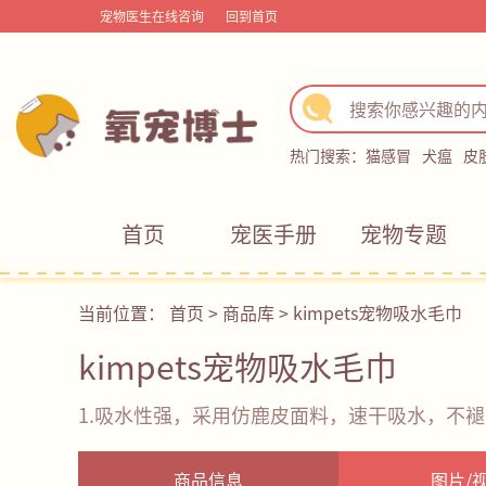
宠物医生在线咨询
回到首页
热门搜索：
猫感冒
犬瘟
皮
首页
宠医手册
宠物专题
当前位置：
首页
>
商品库
>
kimpets宠物吸水毛巾
kimpets宠物吸水毛巾
1.吸水性强，采用仿鹿皮面料，速干吸水，不
商品信息
图片/