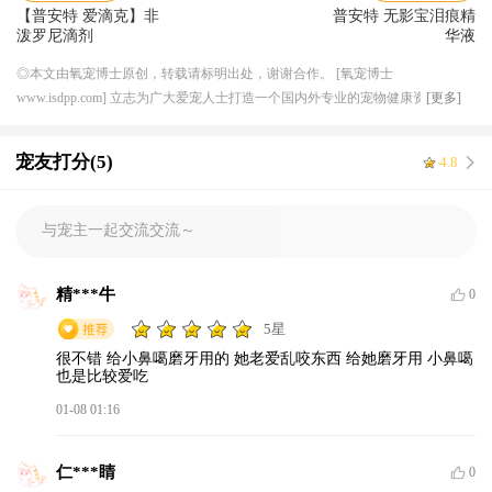
【普安特 爱滴克】非
普安特 无影宝泪痕精
泼罗尼滴剂
华液
◎本文由氧宠博士原创，转载请标明出处，谢谢合作。 [氧宠博士
www.isdpp.com] 立志为广大爱宠人士打造一个国内外专业的宠物健康资讯平
[更多]
台，目前合作的线下连锁宠物医院超 50 家，兽医团队超 200 人，与国内外知名
宠物医药厂家机构达成良好稳定的长期合作关系，形成独特的上下游资源产业
宠友打分(5)
4.8
优势，提供一体化服务，解决宠物健康需求。
与宠主一起交流交流～
精***牛
0
5星
很不错 给小鼻噶磨牙用的 她老爱乱咬东西 给她磨牙用 小鼻噶
也是比较爱吃
01-08 01:16
仁***睛
0