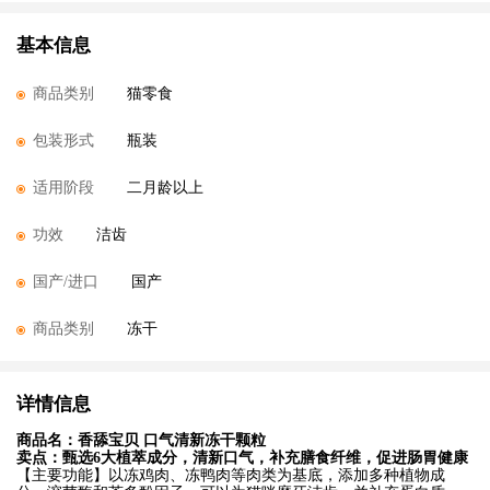
基本信息
商品类别
猫零食
包装形式
瓶装
适用阶段
二月龄以上
功效
洁齿
国产/进口
国产
商品类别
冻干
详情信息
商品名：
香舔宝贝 口气清新冻干颗粒
卖点：
甄选6大植萃成分，清新口气，补充膳食纤维，促进肠胃健康
【主要功能】以冻鸡肉、冻鸭肉等肉类为基底，添加多种植物成