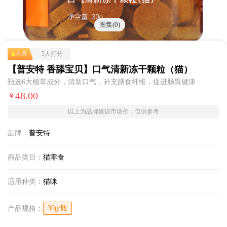
图集(0)
4.8
5人打分
【普安特 香舔宝贝】口气清新冻干颗粒（猫）
甄选6大植萃成分，清新口气，补充膳食纤维，促进肠胃健康
48.00
￥
以上为品牌建议市场价，仅供参考
品牌：
普安特
商品类目：
猫零食
适用种类：
猫咪
30g/瓶
产品规格：