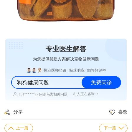
专业医生解答
为您提供优质方案解决宠物健康问题
执业医师坐诊 | 极速响应 | 99%好评率
狗狗健康问题
免费问诊
81人正在咨询中
181******77 问诊鸟类相关问题
131******22 问诊兔子相关问题
156******72 问诊乌龟相关问题
151******72 问诊仓鼠相关问题
分享
喜欢
134******66 问诊水族相关问题
182******66 问诊异宠相关问题
180******63 问诊猫咪相关问题
上一篇
下一篇
152******41 问诊狗狗相关问题