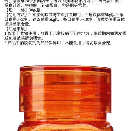
分、溶菌酶和茶多酚因子，可以为猫咪磨牙洁齿，并补充蛋白质、
膳食纤维、牛磺酸、乳铁蛋白、卵磷脂等营养。
【规 格】30g/瓶
【使用方法】1.直接饲喂或与主粮拌食即可。2.建议体重5kg以下每
日食用3~5粒， 建议体重5kg以上每日食用5~10粒，请根据体重及体
况调整喂食量。
【注意事项】
1.仅限于宠物使用，放置于儿童接触不到的地方；保质期内如遇发霉
或包装破损请勿喂食。
2.产品中的脱氧剂为产品保鲜用，不能食用，请勿喂食爱宠。