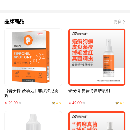
品牌商品
更多
【普安特 爱滴克】非泼罗尼滴
普安特 皮普特皮肤喷剂
剂
29.00
4.5
49.00
4.8
起
起
￥
￥