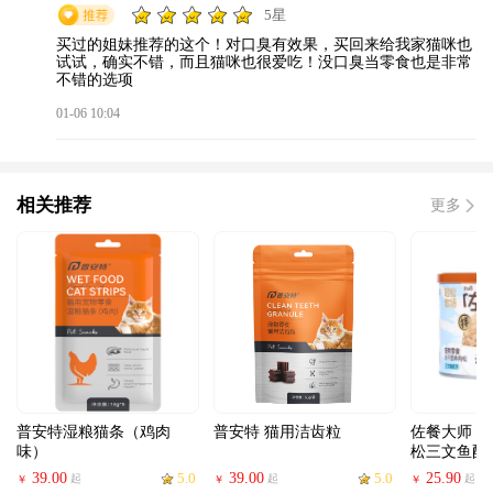
5星
买过的姐妹推荐的这个！对口臭有效果，买回来给我家猫咪也
试试，确实不错，而且猫咪也很爱吃！没口臭当零食也是非常
不错的选项
01-06 10:04
相关推荐
更多
普安特湿粮猫条（鸡肉
普安特 猫用洁齿粒
佐餐大师 
味）
松三文鱼配
39.00
5.0
39.00
5.0
25.90
起
起
起
￥
￥
￥