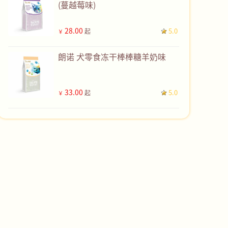
(蔓越莓味)
28.00
5.0
起
￥
朗诺 犬零食冻干棒棒糖羊奶味
33.00
5.0
起
￥