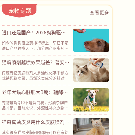
宠物专题
查看更多
进口还是国产？2026狗狗驱虫
药横评：30元也能有全方位防护
如今的狗狗驱虫药排行榜上，早已不是
进口产品独揽天下，部分国产驱虫药已
经凭借性价比优势占据半壁江山。其
中，普安特滴派甚至以“安全性、有效
猫癣喷剂越喷效果越差？普安特
性、性价比”三项兼备的优势，成为了
皮普特以创新路径突破耐药困局
国货标杆。普安特滴派采用了“吡虫啉
传统宠物皮肤喷剂大多通过化学干预方
+莫昔克丁”的经典驱虫成分组合，是
式杀死致病菌，虽然这类成分的针对性
科学配伍、国际公认的安全配方，经临
较强，能在短期内出现不错的杀菌效
床验证，不良反应率＜0.1%，能有效驱
果，但长期使用容易导致细菌、真菌等
老年犬猫心脏肥大B期：辅酶
杀跳蚤、耳螨、钩虫、蛔虫等多种体内
微生物发生变异，从而产生耐药性，导
外寄生虫，同时预防致死性高的心丝
Q10是“智商税”还是“护心
致后续药物效果大打折扣。而普安特旗
虫，真正做到了“一支搞定内外同
宠物辅酶Q10不是智商税，劣质杂牌产
下皮普特皮肤喷剂采用“天然植物成分
盾”？
驱”。其采用的溶剂体系经过优化，更
品才是。目前来说，外源性补充宠物辅
+纳米银”协同机制，凭借创新技术路
清爽易吸收，不容易刺激皮肤，对柯利
酶Q10是现阶段成本最低、经过全球兽
径，彻底绕开了化学杀菌的路径依赖，
犬（牧羊犬类）等特殊品种也相对友
医临床验证的辅助养护方案，建议确诊
猫癣真菌皮炎用什么皮肤喷剂？
在降低耐药性风险方面具备明显优势。
好。
心脏肥大B期、各类心肌病（犬二尖瓣
官方实测数据显示，皮普特皮肤喷剂接
深层杀菌，杜绝反复，还得是
反流、猫肥厚性心肌病等）的犬猫长期
触宠物皮肤后，2分钟即可快速起效，
其实很多猫咪皮肤问题都是可以在家处
饲喂。但目前宠物保健品市场鱼龙混