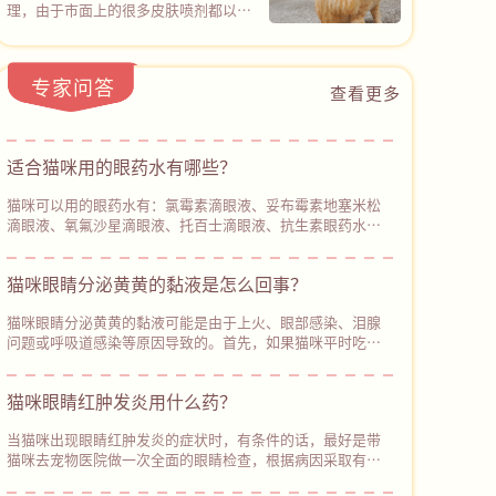
它！
能同时覆盖100余种常见致病微生物
理，由于市面上的很多皮肤喷剂都以化
杂，大量杂牌产品包装含糊不标注有效
（包括猫癣真菌和常见细菌），20分钟
学杀菌成分为主，仅针对某些真菌或细
含量，实测辅酶Q10添加微乎其微，需
后杀菌率高达99.9%。
菌感染，所以在没有确诊具体皮肤病类
要优先选择像心诺宁辅酶Q10（普安特
型的情况下，很难用对产品，但普安特
旗下产品）的产品，包装清晰标注辅酶
专家问答
皮普特皮肤喷剂的设计，直接打破了这
查看更多
Q10保证值≥22000mg/kg，中广测第
一困境，也为广大宠主带来了新的解决
三方实测含量27800mg/kg，含量透明
方案。皮普特皮肤喷剂的核心特点是杀
不虚标，可以从根源避开智商税陷阱。
菌谱广+ 穿透力强。以物理杀菌通道，
适合猫咪用的眼药水有哪些？‌
不仅可以覆盖100+种真菌和细菌，而且
能轻松穿透皮肤表层进行深度杀菌，同
猫咪可以用的眼药水有：氯霉素滴眼液、妥布霉素地塞米松
时促进受损皮肤修复。
滴眼液、氧氟沙星滴眼液、托百士滴眼液、抗生素眼药水、
硫酸新霉素滴眼液、更昔洛韦滴眼液等。每种眼部症状对应
的眼药水不同，需要根据猫咪的眼部症状来使用合适的眼药
猫咪眼睛分泌黄黄的黏液是怎么回事？
水。当猫咪出现眼部炎症时，可以给它使用氯霉素滴眼液进
行消炎，注意控制好用药量，避免长期使用。
猫咪眼睛分泌黄黄的黏液可能是由于上火、眼部感染、泪腺
问题或呼吸道感染等原因导致的。首先，如果猫咪平时吃的
猫粮比较油腻或含有较多的盐分，可能会导致上火，出现眼
睛分泌物增多、鼻子干燥、‌眼睛发红等症状。因此，主人平
猫咪眼睛红肿发炎用什么药？
时要注意使用低盐低脂的猫粮给猫咪喂食。如果猫咪除了眼
睛分泌黄黄的黏液，还出现其他异常症状，建议及时带它去
当猫咪出现眼睛红肿发炎的症状时，有条件的话，最好是带
宠物医院进行检查和治疗。
猫咪去宠物医院做一次全面的眼睛检查，根据病因采取有效
的治疗措施。如果暂时不方便带猫咪就医，主人可以使用生