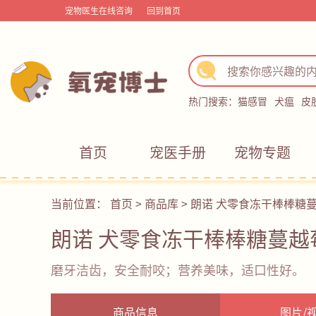
宠物医生在线咨询
回到首页
热门搜索：
猫感冒
犬瘟
皮
首页
宠医手册
宠物专题
当前位置：
首页
>
商品库
>
朗诺 犬零食冻干棒棒糖
朗诺 犬零食冻干棒棒糖蔓越
磨牙洁齿，安全耐咬；营养美味，适口性好。
商品信息
图片/