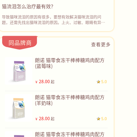
理盐水或宠物专用的眼部清洁液轻轻擦拭它的眼周和眼球表
猫流泪怎么治疗最有效？
面，‌去除分泌物和污垢。然后使用抗生素眼药水或眼膏进行
治疗。若症状没有缓解，应停止用药并及时带猫咪去宠物医
导致猫咪流泪的原因有很多，要想有效解决猫咪流泪的问
院诊治。
题，还需先找出猫咪流泪的原因。上火、过敏、眼睛有异
物、鼻泪管堵塞、眼部感染等都可能会导致猫咪流眼泪。如
果不确定病因且猫咪持续流眼泪，建议及时带猫咪去宠物医
院检查，根据检查结果采取对应的治疗措施，彻底解决猫咪
同品牌商
查看更多
流泪的问题。
朗诺 猫零食冻干棒棒糖鸡肉配方
(蓝莓味)
28.00
5.0
起
￥
朗诺 猫零食冻干棒棒糖鸡肉配方
(羊奶味)
28.00
5.0
起
￥
朗诺 猫零食冻干棒棒糖鸡肉配方