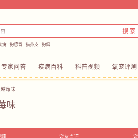
搜索
肤病
狗感冒
猫鼻支
狗癣
专家问答
疾病百科
科普视频
氧宠评测
蔓越莓味
莓味
视频
宠友点评
宠