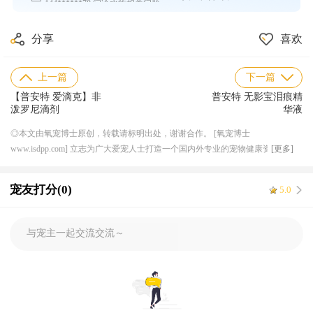
144******78 问诊水族相关问题
131******93 问诊异宠相关问题
178******51 问诊猫咪相关问题
分享
喜欢
178******19 问诊狗狗相关问题
152******38 问诊鸟类相关问题
176******83 问诊兔子相关问题
上一篇
下一篇
187******41 问诊乌龟相关问题
【普安特 爱滴克】非
普安特 无影宝泪痕精
泼罗尼滴剂
华液
◎本文由氧宠博士原创，转载请标明出处，谢谢合作。 [氧宠博士
www.isdpp.com] 立志为广大爱宠人士打造一个国内外专业的宠物健康资讯平
[更多]
台，目前合作的线下连锁宠物医院超 50 家，兽医团队超 200 人，与国内外知名
宠物医药厂家机构达成良好稳定的长期合作关系，形成独特的上下游资源产业
宠友打分(0)
5.0
优势，提供一体化服务，解决宠物健康需求。
与宠主一起交流交流～