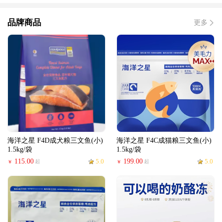
品牌商品
更多
海洋之星 F4D成犬粮三文鱼(小)
海洋之星 F4C成猫粮三文鱼(小)
1.5kg/袋
1.5kg/袋
115.00
5.0
199.00
5.0
起
起
￥
￥