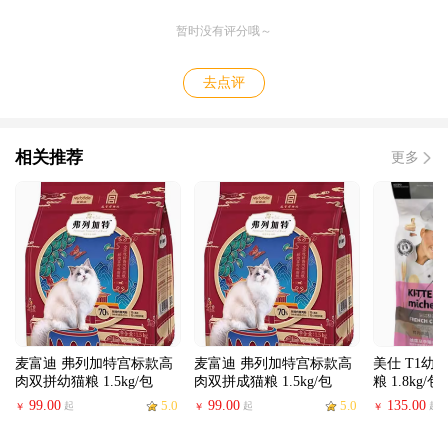
暂时没有评分哦～
去点评
相关推荐
更多
麦富迪 弗列加特宫标款高
麦富迪 弗列加特宫标款高
美仕 T1幼
肉双拼幼猫粮 1.5kg/包
肉双拼成猫粮 1.5kg/包
粮 1.8kg/包
99.00
5.0
99.00
5.0
135.00
起
起
起
￥
￥
￥