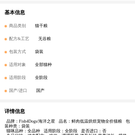
基本信息
商品类别
猫干粮
配方&工艺
无谷粮
包装方式
袋装
适用对象
全部猫种
适用阶段
全阶段
国产/进口
国产
详情信息
品牌：Fish4Dogs/海洋之星
品名：鲜肉低温烘焙宠物全价猫粮
包
装种类：袋装
猫咪品种：全品种
适用阶段：全阶段
是否进口：否