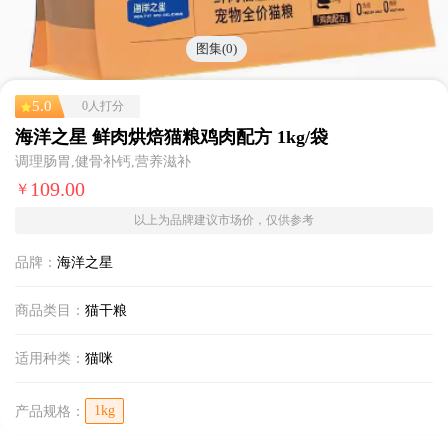
图集(0)
5.0
0人打分
海洋之星 鲜肉烘焙猫粮鸡肉配方 1kg/袋
调理肠胃,健骨补钙,营养滋补
109.00
￥
以上为品牌建议市场价，仅供参考
品牌：
海洋之星
商品类目：
猫干粮
适用种类：
猫咪
1kg
产品规格：