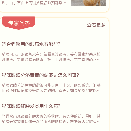
它！
能同时覆盖100余种常见致病微生物
理，由于市面上的很多皮肤喷剂都以化
杂，大量杂牌产品包装含糊不标注有效
（包括猫癣真菌和常见细菌），20分钟
学杀菌成分为主，仅针对某些真菌或细
含量，实测辅酶Q10添加微乎其微，需
后杀菌率高达99.9%。
菌感染，所以在没有确诊具体皮肤病类
要优先选择像心诺宁辅酶Q10（普安特
型的情况下，很难用对产品，但普安特
旗下产品）的产品，包装清晰标注辅酶
专家问答
皮普特皮肤喷剂的设计，直接打破了这
查看更多
Q10保证值≥22000mg/kg，中广测第
一困境，也为广大宠主带来了新的解决
三方实测含量27800mg/kg，含量透明
方案。皮普特皮肤喷剂的核心特点是杀
不虚标，可以从根源避开智商税陷阱。
菌谱广+ 穿透力强。以物理杀菌通道，
适合猫咪用的眼药水有哪些？‌
不仅可以覆盖100+种真菌和细菌，而且
能轻松穿透皮肤表层进行深度杀菌，同
猫咪可以用的眼药水有：氯霉素滴眼液、妥布霉素地塞米松
时促进受损皮肤修复。
滴眼液、氧氟沙星滴眼液、托百士滴眼液、抗生素眼药水、
硫酸新霉素滴眼液、更昔洛韦滴眼液等。每种眼部症状对应
的眼药水不同，需要根据猫咪的眼部症状来使用合适的眼药
猫咪眼睛分泌黄黄的黏液是怎么回事？
水。当猫咪出现眼部炎症时，可以给它使用氯霉素滴眼液进
行消炎，注意控制好用药量，避免长期使用。
猫咪眼睛分泌黄黄的黏液可能是由于上火、眼部感染、泪腺
问题或呼吸道感染等原因导致的。首先，如果猫咪平时吃的
猫粮比较油腻或含有较多的盐分，可能会导致上火，出现眼
睛分泌物增多、鼻子干燥、‌眼睛发红等症状。因此，主人平
猫咪眼睛红肿发炎用什么药？
时要注意使用低盐低脂的猫粮给猫咪喂食。如果猫咪除了眼
睛分泌黄黄的黏液，还出现其他异常症状，建议及时带它去
当猫咪出现眼睛红肿发炎的症状时，有条件的话，最好是带
宠物医院进行检查和治疗。
猫咪去宠物医院做一次全面的眼睛检查，根据病因采取有效
的治疗措施。如果暂时不方便带猫咪就医，主人可以使用生