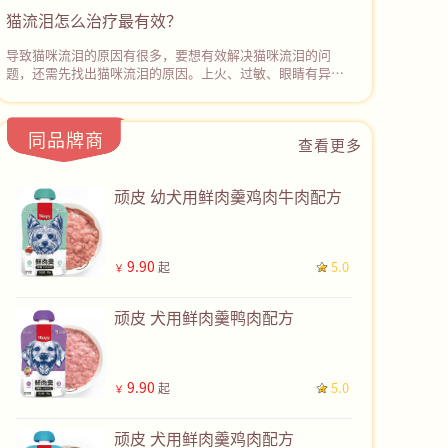
理盐水或宠物专用的眼部清洁液轻轻擦拭它的眼周和眼球表
猫流泪怎么治疗最有效？
面，‌去除分泌物和污垢。然后使用抗生素眼药水或眼膏进行
治疗。若症状没有缓解，应停止用药并及时带猫咪去宠物医
导致猫咪流泪的原因有很多，要想有效解决猫咪流泪的问
院诊治。
题，还需先找出猫咪流泪的原因。上火、过敏、眼睛有异
物、鼻泪管堵塞、眼部感染等都可能会导致猫咪流眼泪。如
果不确定病因且猫咪持续流眼泪，建议及时带猫咪去宠物医
院检查，根据检查结果采取对应的治疗措施，彻底解决猫咪
同品牌商
查看更多
流泪的问题。
顽皮 幼犬用鲜肉羹鸡肉牛肉配方
9.90
5.0
起
￥
顽皮 犬用鲜肉羹鸭肉配方
9.90
5.0
起
￥
顽皮 犬用鲜肉羹鸡肉配方