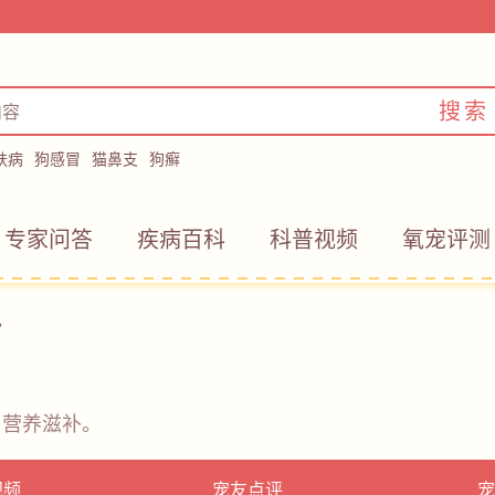
搜索
肤病
狗感冒
猫鼻支
狗癣
专家问答
疾病百科
科普视频
氧宠评测
包
；营养滋补。
视频
宠友点评
宠