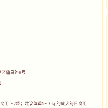
区蒲昌路8号
司
日食用1~2袋；建议体重5~10kg的成犬每日食用