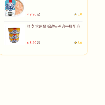
9.90
5.0
起
￥
顽皮 犬用慕斯罐头鸡肉牛肝配方
3.50
5.0
起
￥