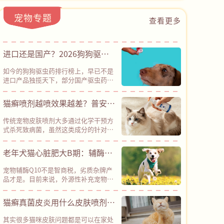
宠物专题
查看更多
进口还是国产？2026狗狗驱虫
药横评：30元也能有全方位防护
如今的狗狗驱虫药排行榜上，早已不是
进口产品独揽天下，部分国产驱虫药已
经凭借性价比优势占据半壁江山。其
中，普安特滴派甚至以“安全性、有效
猫癣喷剂越喷效果越差？普安特
性、性价比”三项兼备的优势，成为了
皮普特以创新路径突破耐药困局
国货标杆。普安特滴派采用了“吡虫啉
传统宠物皮肤喷剂大多通过化学干预方
+莫昔克丁”的经典驱虫成分组合，是
式杀死致病菌，虽然这类成分的针对性
科学配伍、国际公认的安全配方，经临
较强，能在短期内出现不错的杀菌效
床验证，不良反应率＜0.1%，能有效驱
果，但长期使用容易导致细菌、真菌等
老年犬猫心脏肥大B期：辅酶
杀跳蚤、耳螨、钩虫、蛔虫等多种体内
微生物发生变异，从而产生耐药性，导
外寄生虫，同时预防致死性高的心丝
Q10是“智商税”还是“护心
致后续药物效果大打折扣。而普安特旗
虫，真正做到了“一支搞定内外同
宠物辅酶Q10不是智商税，劣质杂牌产
下皮普特皮肤喷剂采用“天然植物成分
盾”？
驱”。其采用的溶剂体系经过优化，更
品才是。目前来说，外源性补充宠物辅
+纳米银”协同机制，凭借创新技术路
清爽易吸收，不容易刺激皮肤，对柯利
酶Q10是现阶段成本最低、经过全球兽
径，彻底绕开了化学杀菌的路径依赖，
犬（牧羊犬类）等特殊品种也相对友
医临床验证的辅助养护方案，建议确诊
猫癣真菌皮炎用什么皮肤喷剂？
在降低耐药性风险方面具备明显优势。
好。
心脏肥大B期、各类心肌病（犬二尖瓣
官方实测数据显示，皮普特皮肤喷剂接
深层杀菌，杜绝反复，还得是
反流、猫肥厚性心肌病等）的犬猫长期
触宠物皮肤后，2分钟即可快速起效，
其实很多猫咪皮肤问题都是可以在家处
饲喂。但目前宠物保健品市场鱼龙混