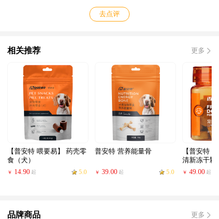
去点评
相关推荐
更多
【普安特 喂要易】 药壳零
普安特 营养能量骨
【普安特 
食（犬）
清新冻干颗粒
14.90
5.0
39.00
5.0
49.00
起
起
起
￥
￥
￥
品牌商品
更多