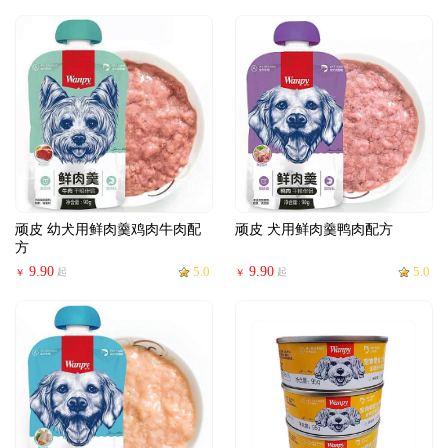
顽皮 幼犬用鲜肉羹鸡肉牛肉配
顽皮 犬用鲜肉羹鸭肉配方
方
9.90
5.0
9.90
5.0
起
起
￥
￥