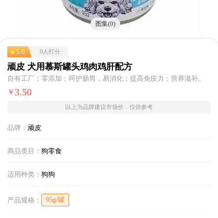
图集(0)
5.0
0人打分
顽皮 犬用慕斯罐头鸡肉鸡肝配方
自有工厂；零添加；呵护肠胃，易消化；提高免疫力；营养滋补。
3.50
￥
以上为品牌建议市场价，仅供参考
品牌：
顽皮
商品类目：
狗零食
适用种类：
狗狗
95g/罐
产品规格：