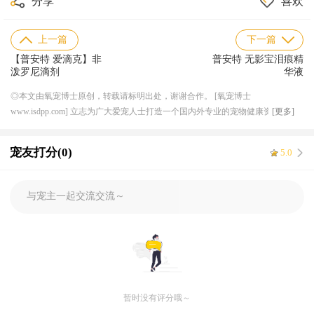
分享
喜欢
138******76 问诊异宠相关问题
138******17 问诊猫咪相关问题
185******12 问诊狗狗相关问题
上一篇
下一篇
158******14 问诊鸟类相关问题
【普安特 爱滴克】非
普安特 无影宝泪痕精
泼罗尼滴剂
华液
◎本文由氧宠博士原创，转载请标明出处，谢谢合作。 [氧宠博士
www.isdpp.com] 立志为广大爱宠人士打造一个国内外专业的宠物健康资讯平
[更多]
台，目前合作的线下连锁宠物医院超 50 家，兽医团队超 200 人，与国内外知名
宠物医药厂家机构达成良好稳定的长期合作关系，形成独特的上下游资源产业
宠友打分(0)
5.0
优势，提供一体化服务，解决宠物健康需求。
与宠主一起交流交流～
暂时没有评分哦～