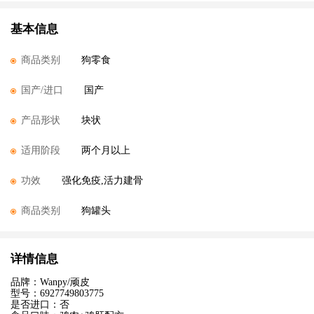
基本信息
商品类别
狗零食
国产/进口
国产
产品形状
块状
适用阶段
两个月以上
功效
强化免疫,活力建骨
商品类别
狗罐头
详情信息
品牌：Wanpy/顽皮
型号：6927749803775
是否进口：否