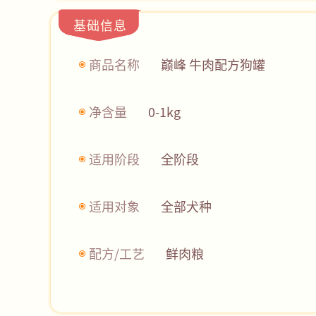
基础信息
商品名称
巅峰 牛肉配方狗罐
净含量
0-1kg
适用阶段
全阶段
适用对象
全部犬种
配方/工艺
鲜肉粮