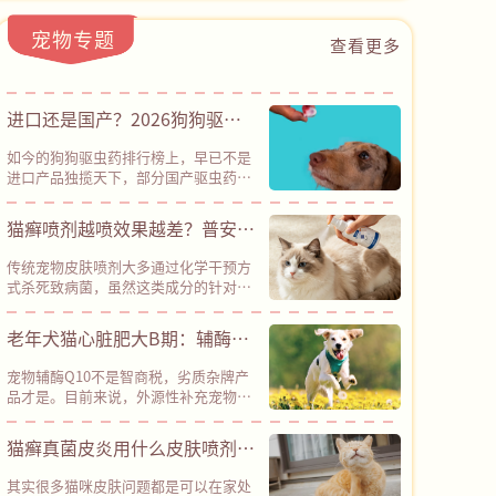
宠物专题
查看更多
进口还是国产？2026狗狗驱虫
药横评：30元也能有全方位防护
如今的狗狗驱虫药排行榜上，早已不是
进口产品独揽天下，部分国产驱虫药已
经凭借性价比优势占据半壁江山。其
中，普安特滴派甚至以“安全性、有效
猫癣喷剂越喷效果越差？普安特
性、性价比”三项兼备的优势，成为了
皮普特以创新路径突破耐药困局
国货标杆。普安特滴派采用了“吡虫啉
传统宠物皮肤喷剂大多通过化学干预方
+莫昔克丁”的经典驱虫成分组合，是
式杀死致病菌，虽然这类成分的针对性
科学配伍、国际公认的安全配方，经临
较强，能在短期内出现不错的杀菌效
床验证，不良反应率＜0.1%，能有效驱
果，但长期使用容易导致细菌、真菌等
老年犬猫心脏肥大B期：辅酶
杀跳蚤、耳螨、钩虫、蛔虫等多种体内
微生物发生变异，从而产生耐药性，导
外寄生虫，同时预防致死性高的心丝
Q10是“智商税”还是“护心
致后续药物效果大打折扣。而普安特旗
虫，真正做到了“一支搞定内外同
宠物辅酶Q10不是智商税，劣质杂牌产
下皮普特皮肤喷剂采用“天然植物成分
盾”？
驱”。其采用的溶剂体系经过优化，更
品才是。目前来说，外源性补充宠物辅
+纳米银”协同机制，凭借创新技术路
清爽易吸收，不容易刺激皮肤，对柯利
酶Q10是现阶段成本最低、经过全球兽
径，彻底绕开了化学杀菌的路径依赖，
犬（牧羊犬类）等特殊品种也相对友
医临床验证的辅助养护方案，建议确诊
猫癣真菌皮炎用什么皮肤喷剂？
在降低耐药性风险方面具备明显优势。
好。
心脏肥大B期、各类心肌病（犬二尖瓣
官方实测数据显示，皮普特皮肤喷剂接
深层杀菌，杜绝反复，还得是
反流、猫肥厚性心肌病等）的犬猫长期
触宠物皮肤后，2分钟即可快速起效，
其实很多猫咪皮肤问题都是可以在家处
饲喂。但目前宠物保健品市场鱼龙混