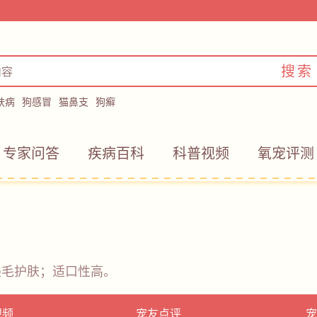
搜索
肤病
狗感冒
猫鼻支
狗癣
专家问答
疾病百科
科普视频
氧宠评测
美毛护肤；适口性高。
视频
宠友点评
宠