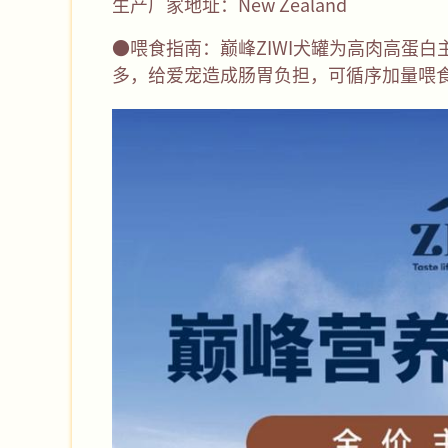
生产厂家地址：New Zealand
●喂食指南：巅峰ZIWI犬罐为高肉高蛋
多，给爱宠造成肠胃负担，可循序加量喂