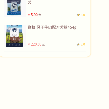
装
5.90
5.0
起
￥
巅峰 风干牛肉配方犬粮454g
220.00
5.0
起
￥