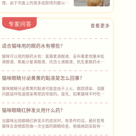
它！
能同时覆盖100余种常见致病微生物
理，由于市面上的很多皮肤喷剂都以化
杂，大量杂牌产品包装含糊不标注有效
（包括猫癣真菌和常见细菌），20分钟
学杀菌成分为主，仅针对某些真菌或细
含量，实测辅酶Q10添加微乎其微，需
后杀菌率高达99.9%。
菌感染，所以在没有确诊具体皮肤病类
要优先选择像心诺宁辅酶Q10（普安特
型的情况下，很难用对产品，但普安特
旗下产品）的产品，包装清晰标注辅酶
专家问答
皮普特皮肤喷剂的设计，直接打破了这
查看更多
Q10保证值≥22000mg/kg，中广测第
一困境，也为广大宠主带来了新的解决
三方实测含量27800mg/kg，含量透明
方案。皮普特皮肤喷剂的核心特点是杀
不虚标，可以从根源避开智商税陷阱。
菌谱广+ 穿透力强。以物理杀菌通道，
适合猫咪用的眼药水有哪些？‌
不仅可以覆盖100+种真菌和细菌，而且
能轻松穿透皮肤表层进行深度杀菌，同
猫咪可以用的眼药水有：氯霉素滴眼液、妥布霉素地塞米松
时促进受损皮肤修复。
滴眼液、氧氟沙星滴眼液、托百士滴眼液、抗生素眼药水、
硫酸新霉素滴眼液、更昔洛韦滴眼液等。每种眼部症状对应
的眼药水不同，需要根据猫咪的眼部症状来使用合适的眼药
猫咪眼睛分泌黄黄的黏液是怎么回事？
水。当猫咪出现眼部炎症时，可以给它使用氯霉素滴眼液进
行消炎，注意控制好用药量，避免长期使用。
猫咪眼睛分泌黄黄的黏液可能是由于上火、眼部感染、泪腺
问题或呼吸道感染等原因导致的。首先，如果猫咪平时吃的
猫粮比较油腻或含有较多的盐分，可能会导致上火，出现眼
睛分泌物增多、鼻子干燥、‌眼睛发红等症状。因此，主人平
猫咪眼睛红肿发炎用什么药？
时要注意使用低盐低脂的猫粮给猫咪喂食。如果猫咪除了眼
睛分泌黄黄的黏液，还出现其他异常症状，建议及时带它去
当猫咪出现眼睛红肿发炎的症状时，有条件的话，最好是带
宠物医院进行检查和治疗。
猫咪去宠物医院做一次全面的眼睛检查，根据病因采取有效
的治疗措施。如果暂时不方便带猫咪就医，主人可以使用生