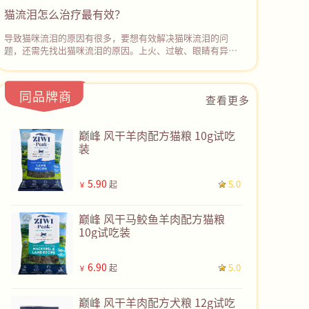
理盐水或宠物专用的眼部清洁液轻轻擦拭它的眼周和眼球表
猫流泪怎么治疗最有效？
面，‌去除分泌物和污垢。然后使用抗生素眼药水或眼膏进行
治疗。若症状没有缓解，应停止用药并及时带猫咪去宠物医
导致猫咪流泪的原因有很多，要想有效解决猫咪流泪的问
院诊治。
题，还需先找出猫咪流泪的原因。上火、过敏、眼睛有异
物、鼻泪管堵塞、眼部感染等都可能会导致猫咪流眼泪。如
果不确定病因且猫咪持续流眼泪，建议及时带猫咪去宠物医
院检查，根据检查结果采取对应的治疗措施，彻底解决猫咪
同品牌商
查看更多
流泪的问题。
巅峰 风干羊肉配方猫粮 10g试吃
装
5.90
5.0
起
￥
巅峰 风干马鲛鱼羊肉配方猫粮
10g试吃装
6.90
5.0
起
￥
巅峰 风干羊肉配方犬粮 12g试吃