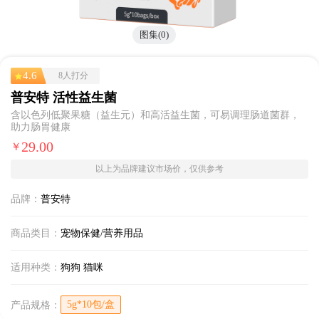
图集(0)
4.6
8人打分
普安特 活性益生菌
含以色列低聚果糖（益生元）和高活益生菌，可易调理肠道菌群，
助力肠胃健康
29.00
￥
以上为品牌建议市场价，仅供参考
品牌：
普安特
商品类目：
宠物保健/营养用品
适用种类：
狗狗
猫咪
5g*10包/盒
产品规格：