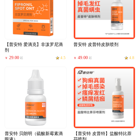
【普安特 爱滴克】非泼罗尼滴
普安特 皮普特皮肤喷剂
剂
29.00
4.5
49.00
4.8
起
起
￥
￥
普安特 贝朗明（硫酸新霉素滴
【普安特 皮普特】盐酸特比萘
眼液）
芬喷剂