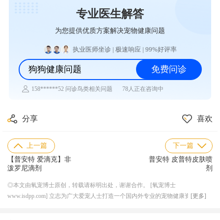
专业医生解答
为您提供优质方案解决宠物健康问题
执业医师坐诊 | 极速响应 | 99%好评率
狗狗健康问题
免费问诊
78人正在咨询中
158******52 问诊鸟类相关问题
180******90 问诊兔子相关问题
185******64 问诊乌龟相关问题
131******78 问诊仓鼠相关问题
分享
喜欢
157******30 问诊水族相关问题
187******89 问诊异宠相关问题
139******89 问诊猫咪相关问题
上一篇
下一篇
144******48 问诊狗狗相关问题
【普安特 爱滴克】非
普安特 皮普特皮肤喷
泼罗尼滴剂
剂
◎本文由氧宠博士原创，转载请标明出处，谢谢合作。 [氧宠博士
www.isdpp.com] 立志为广大爱宠人士打造一个国内外专业的宠物健康资讯平
[更多]
台，目前合作的线下连锁宠物医院超 50 家，兽医团队超 200 人，与国内外知名
宠物医药厂家机构达成良好稳定的长期合作关系，形成独特的上下游资源产业