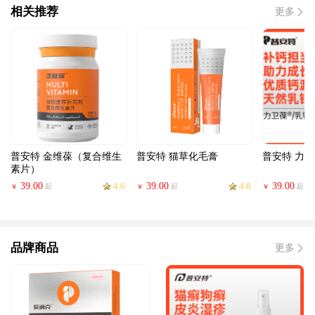
相关推荐
更多
普安特 金维葆（复合维生
普安特 猫草化毛膏
普安特 力
素片）
39.00
4.6
39.00
4.8
39.00
起
起
起
￥
￥
￥
品牌商品
更多