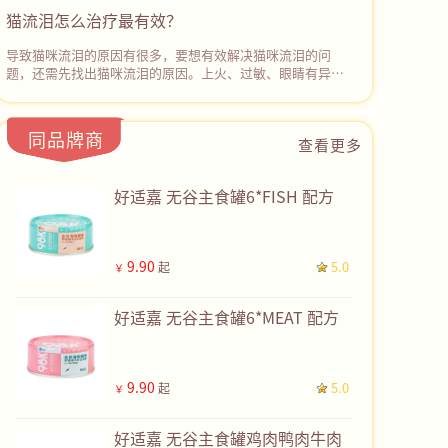
理盐水或宠物专用的眼部清洁液轻轻擦拭它的眼周和眼球表
猫流泪怎么治疗最有效？
面，‌去除分泌物和污垢。然后使用抗生素眼药水或眼膏进行
治疗。若症状没有缓解，应停止用药并及时带猫咪去宠物医
导致猫咪流泪的原因有很多，要想有效解决猫咪流泪的问
院诊治。
题，还需先找出猫咪流泪的原因。上火、过敏、眼睛有异
物、鼻泪管堵塞、眼部感染等都可能会导致猫咪流眼泪。如
果不确定病因且猫咪持续流眼泪，建议及时带猫咪去宠物医
院检查，根据检查结果采取对应的治疗措施，彻底解决猫咪
同品牌商
查看更多
流泪的问题。
好适嘉 无谷主食罐6*FISH 配方
9.90
5.0
起
￥
好适嘉 无谷主食罐6*MEAT 配方
9.90
5.0
起
￥
好适嘉 无谷主食罐鸡肉鸭肉牛肉