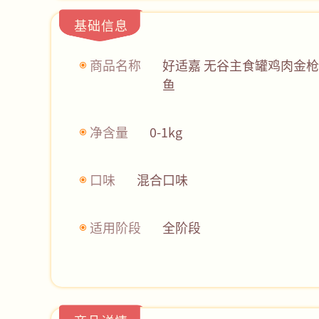
基础信息
商品名称
好适嘉 无谷主食罐鸡肉金枪
鱼
净含量
0-1kg
口味
混合口味
适用阶段
全阶段