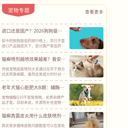
宠物专题
查看更多
进口还是国产？2026狗狗驱虫
药横评：30元也能有全方位防护
如今的狗狗驱虫药排行榜上，早已不是
进口产品独揽天下，部分国产驱虫药已
经凭借性价比优势占据半壁江山。其
中，普安特滴派甚至以“安全性、有效
猫癣喷剂越喷效果越差？普安特
性、性价比”三项兼备的优势，成为了
皮普特以创新路径突破耐药困局
国货标杆。普安特滴派采用了“吡虫啉
传统宠物皮肤喷剂大多通过化学干预方
+莫昔克丁”的经典驱虫成分组合，是
式杀死致病菌，虽然这类成分的针对性
科学配伍、国际公认的安全配方，经临
较强，能在短期内出现不错的杀菌效
床验证，不良反应率＜0.1%，能有效驱
果，但长期使用容易导致细菌、真菌等
老年犬猫心脏肥大B期：辅酶
杀跳蚤、耳螨、钩虫、蛔虫等多种体内
微生物发生变异，从而产生耐药性，导
外寄生虫，同时预防致死性高的心丝
Q10是“智商税”还是“护心
致后续药物效果大打折扣。而普安特旗
虫，真正做到了“一支搞定内外同
宠物辅酶Q10不是智商税，劣质杂牌产
下皮普特皮肤喷剂采用“天然植物成分
盾”？
驱”。其采用的溶剂体系经过优化，更
品才是。目前来说，外源性补充宠物辅
+纳米银”协同机制，凭借创新技术路
清爽易吸收，不容易刺激皮肤，对柯利
酶Q10是现阶段成本最低、经过全球兽
径，彻底绕开了化学杀菌的路径依赖，
犬（牧羊犬类）等特殊品种也相对友
医临床验证的辅助养护方案，建议确诊
猫癣真菌皮炎用什么皮肤喷剂？
在降低耐药性风险方面具备明显优势。
好。
心脏肥大B期、各类心肌病（犬二尖瓣
官方实测数据显示，皮普特皮肤喷剂接
深层杀菌，杜绝反复，还得是
反流、猫肥厚性心肌病等）的犬猫长期
触宠物皮肤后，2分钟即可快速起效，
其实很多猫咪皮肤问题都是可以在家处
饲喂。但目前宠物保健品市场鱼龙混