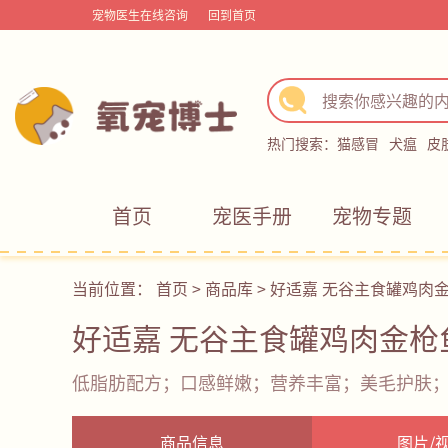
宠物医生在线咨询
回到首页
热门搜索：
猫感冒
犬瘟
皮
首页
宠医手册
宠物专题
当前位置：
首页
>
商品库
>
好适嘉 无谷主食罐鸡肉
好适嘉 无谷主食罐鸡肉金枪
低脂肪配方；口感鲜嫩；营养丰富；美毛护肤
商品信息
图片/