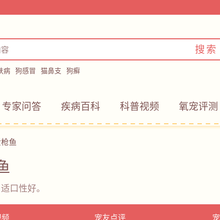
搜索
肤病
狗感冒
猫鼻支
狗癣
专家问答
疾病百科
科普视频
氧宠评测
金枪鱼
鱼
；适口性好。
视频
宠友点评
宠