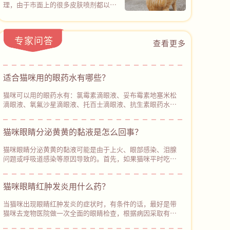
它！
能同时覆盖100余种常见致病微生物
理，由于市面上的很多皮肤喷剂都以化
杂，大量杂牌产品包装含糊不标注有效
（包括猫癣真菌和常见细菌），20分钟
学杀菌成分为主，仅针对某些真菌或细
含量，实测辅酶Q10添加微乎其微，需
后杀菌率高达99.9%。
菌感染，所以在没有确诊具体皮肤病类
要优先选择像心诺宁辅酶Q10（普安特
型的情况下，很难用对产品，但普安特
旗下产品）的产品，包装清晰标注辅酶
专家问答
皮普特皮肤喷剂的设计，直接打破了这
查看更多
Q10保证值≥22000mg/kg，中广测第
一困境，也为广大宠主带来了新的解决
三方实测含量27800mg/kg，含量透明
方案。皮普特皮肤喷剂的核心特点是杀
不虚标，可以从根源避开智商税陷阱。
菌谱广+ 穿透力强。以物理杀菌通道，
适合猫咪用的眼药水有哪些？‌
不仅可以覆盖100+种真菌和细菌，而且
能轻松穿透皮肤表层进行深度杀菌，同
猫咪可以用的眼药水有：氯霉素滴眼液、妥布霉素地塞米松
时促进受损皮肤修复。
滴眼液、氧氟沙星滴眼液、托百士滴眼液、抗生素眼药水、
硫酸新霉素滴眼液、更昔洛韦滴眼液等。每种眼部症状对应
的眼药水不同，需要根据猫咪的眼部症状来使用合适的眼药
猫咪眼睛分泌黄黄的黏液是怎么回事？
水。当猫咪出现眼部炎症时，可以给它使用氯霉素滴眼液进
行消炎，注意控制好用药量，避免长期使用。
猫咪眼睛分泌黄黄的黏液可能是由于上火、眼部感染、泪腺
问题或呼吸道感染等原因导致的。首先，如果猫咪平时吃的
猫粮比较油腻或含有较多的盐分，可能会导致上火，出现眼
睛分泌物增多、鼻子干燥、‌眼睛发红等症状。因此，主人平
猫咪眼睛红肿发炎用什么药？
时要注意使用低盐低脂的猫粮给猫咪喂食。如果猫咪除了眼
睛分泌黄黄的黏液，还出现其他异常症状，建议及时带它去
当猫咪出现眼睛红肿发炎的症状时，有条件的话，最好是带
宠物医院进行检查和治疗。
猫咪去宠物医院做一次全面的眼睛检查，根据病因采取有效
的治疗措施。如果暂时不方便带猫咪就医，主人可以使用生