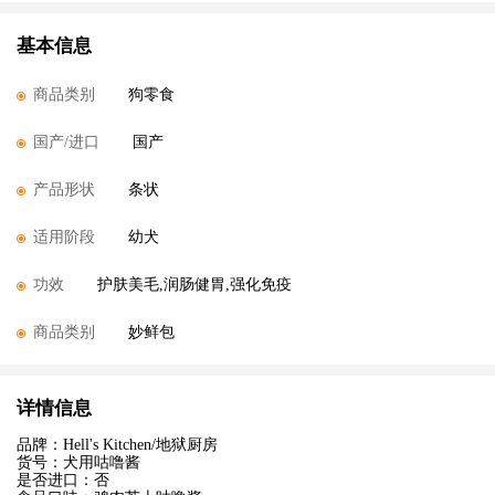
基本信息
商品类别
狗零食
国产/进口
国产
产品形状
条状
适用阶段
幼犬
功效
护肤美毛,润肠健胃,强化免疫
商品类别
妙鲜包
详情信息
品牌：Hell's Kitchen/地狱厨房
货号：犬用咕噜酱
是否进口：否