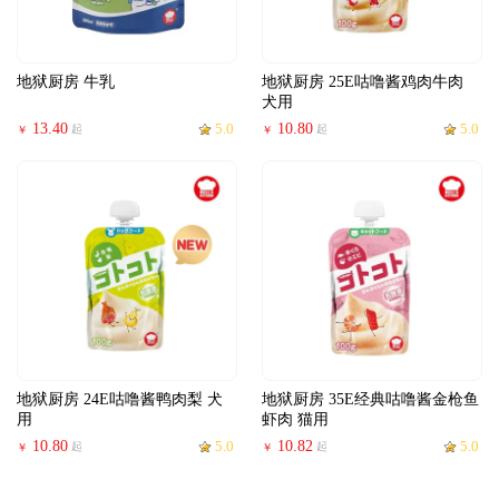
地狱厨房 牛乳
地狱厨房 25E咕噜酱鸡肉牛肉
犬用
13.40
5.0
10.80
5.0
起
起
￥
￥
地狱厨房 24E咕噜酱鸭肉梨 犬
地狱厨房 35E经典咕噜酱金枪鱼
用
虾肉 猫用
10.80
5.0
10.82
5.0
起
起
￥
￥