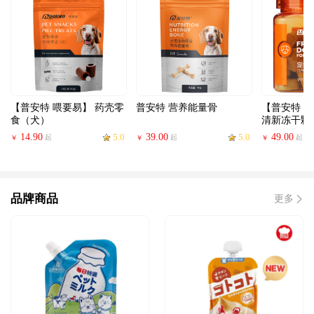
【普安特 喂要易】 药壳零
普安特 营养能量骨
【普安特 
食（犬）
清新冻干颗粒
14.90
5.0
39.00
5.0
49.00
起
起
起
￥
￥
￥
品牌商品
更多