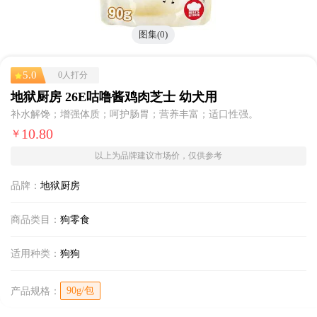
图集(0)
5.0
0人打分
地狱厨房 26E咕噜酱鸡肉芝士 幼犬用
补水解馋；增强体质；呵护肠胃；营养丰富；适口性强。
10.80
￥
以上为品牌建议市场价，仅供参考
品牌：
地狱厨房
商品类目：
狗零食
适用种类：
狗狗
90g/包
产品规格：