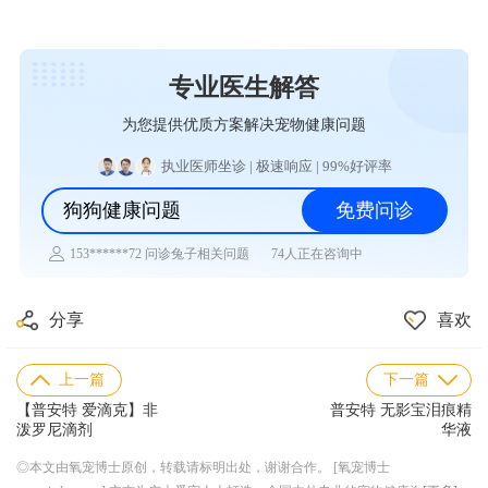
专业医生解答
为您提供优质方案解决宠物健康问题
执业医师坐诊 | 极速响应 | 99%好评率
狗狗健康问题
免费问诊
74人正在咨询中
153******72 问诊兔子相关问题
183******30 问诊乌龟相关问题
139******77 问诊仓鼠相关问题
177******44 问诊水族相关问题
分享
喜欢
155******67 问诊异宠相关问题
185******18 问诊猫咪相关问题
183******98 问诊狗狗相关问题
上一篇
下一篇
180******89 问诊鸟类相关问题
【普安特 爱滴克】非
普安特 无影宝泪痕精
泼罗尼滴剂
华液
◎本文由氧宠博士原创，转载请标明出处，谢谢合作。 [氧宠博士