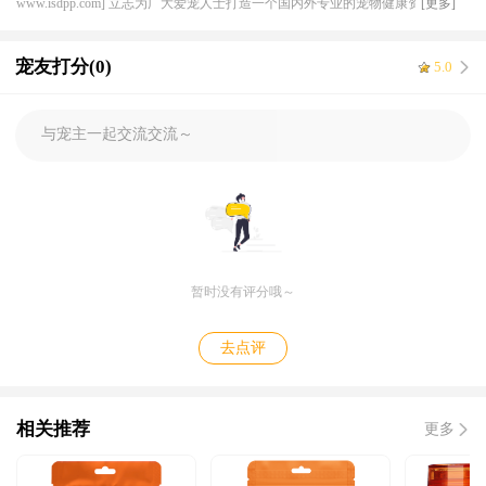
www.isdpp.com] 立志为广大爱宠人士打造一个国内外专业的宠物健康资讯平
[更多]
台，目前合作的线下连锁宠物医院超 50 家，兽医团队超 200 人，与国内外知名
宠物医药厂家机构达成良好稳定的长期合作关系，形成独特的上下游资源产业
宠友打分(0)
5.0
优势，提供一体化服务，解决宠物健康需求。
与宠主一起交流交流～
暂时没有评分哦～
去点评
相关推荐
更多