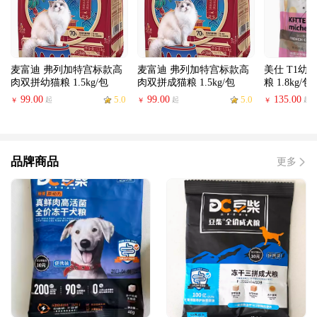
麦富迪 弗列加特宫标款高
麦富迪 弗列加特宫标款高
美仕 T1幼
肉双拼幼猫粮 1.5kg/包
肉双拼成猫粮 1.5kg/包
粮 1.8kg/包
99.00
5.0
99.00
5.0
135.00
起
起
起
￥
￥
￥
品牌商品
更多