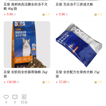
豆柴 真鲜肉高活菌全价冻干犬
豆柴 无谷冻干三拼成犬粮
粮 40g/袋
9.90
5.0
9.90
5.0
起
起
￥
￥
豆柴 全阶段全价肠胃猫粮 2kg/
豆柴 全价配方生骨肉犬粮 25g/
袋
袋
130.00
5.0
55.00
5.0
起
起
￥
￥
0
0
打分