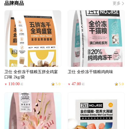
品牌商品
更多
卫仕 全价冻干猫粮五拼全鸡宴
卫仕 全价冻干猫粮鸡肉味
口味 2kg/袋
110.00
5.0
47.00
5.0
起
起
￥
￥