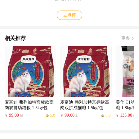
去点评
相关推荐
更多
麦富迪 弗列加特宫标款高
麦富迪 弗列加特宫标款高
美仕 T1幼
肉双拼幼猫粮 1.5kg/包
肉双拼成猫粮 1.5kg/包
粮 1.8kg/包
99.00
5.0
99.00
5.0
135.00
起
起
起
￥
￥
￥