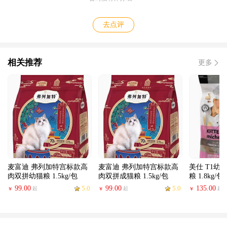
去点评
相关推荐
更多
麦富迪 弗列加特宫标款高
麦富迪 弗列加特宫标款高
美仕 T1幼
肉双拼幼猫粮 1.5kg/包
肉双拼成猫粮 1.5kg/包
粮 1.8kg/包
99.00
5.0
99.00
5.0
135.00
起
起
起
￥
￥
￥