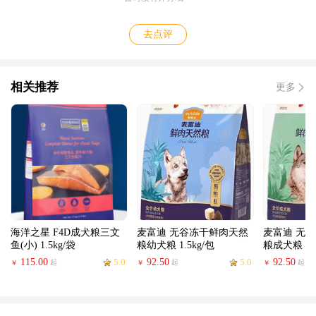
去点评
相关推荐
更多
海洋之星 F4D成犬粮三文
麦富迪 无谷冻干鲜肉天然
麦富迪 无
鱼(小) 1.5kg/袋
粮幼犬粮 1.5kg/包
粮成犬粮 1.5
115.00
5.0
92.50
5.0
92.50
起
起
起
￥
￥
￥