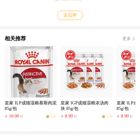
去点评
相关推荐
更多
皇家 ILP成猫湿粮慕斯肉泥
皇家 IGP成猫湿粮浓汤肉
皇家 ILP
85g/包
块 85g/包
85g/包
10.00
5.0
8.90
5.0
8.90
起
起
起
￥
￥
￥