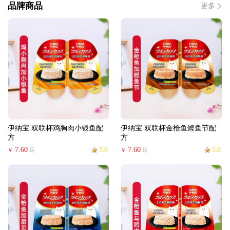
品牌商品
更多
伊纳宝 双联杯鸡胸肉小银鱼配
伊纳宝 双联杯金枪鱼鲣鱼节配
方
方
7.60
5.0
7.60
5.0
起
起
￥
￥