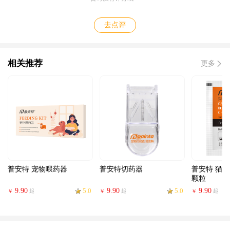
去点评
相关推荐
更多
普安特 宠物喂药器
普安特切药器
普安特 猫
颗粒
9.90
5.0
9.90
5.0
9.90
起
起
起
￥
￥
￥