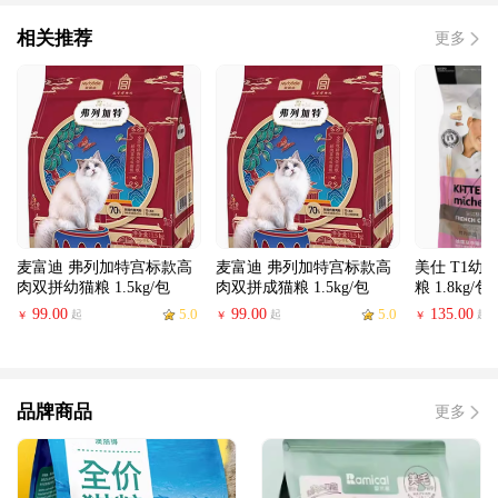
相关推荐
更多
麦富迪 弗列加特宫标款高
麦富迪 弗列加特宫标款高
美仕 T1幼
肉双拼幼猫粮 1.5kg/包
肉双拼成猫粮 1.5kg/包
粮 1.8kg/包
99.00
5.0
99.00
5.0
135.00
起
起
起
￥
￥
￥
品牌商品
更多