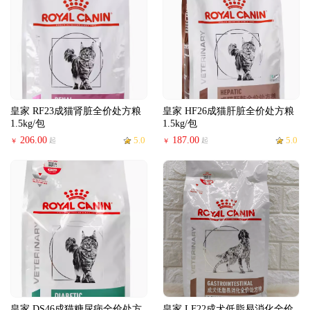
皇家 RF23成猫肾脏全价处方粮
皇家 HF26成猫肝脏全价处方粮
1.5kg/包
1.5kg/包
206.00
5.0
187.00
5.0
起
起
￥
￥
皇家 DS46成猫糖尿病全价处方
皇家 LF22成犬低脂易消化全价