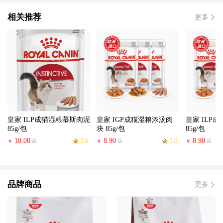
相关推荐
更多
皇家 ILP成猫湿粮慕斯肉泥
皇家 IGP成猫湿粮浓汤肉
皇家 ILP
85g/包
块 85g/包
85g/包
10.00
5.0
8.90
5.0
8.90
起
起
起
￥
￥
￥
品牌商品
更多