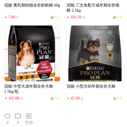
冠能 离乳期幼猫全价奶糕粮 60g
冠能 三文鱼配方成年期全价猫
粮 2.5kg
7.00
5.0
103.50
5.0
起
起
￥
￥
冠能 中型犬成年期全价犬粮
冠能 小型犬幼年期全价犬粮
2.5kg/包
105.00
5.0
45.00
5.0
起
起
￥
￥
0
0
打分