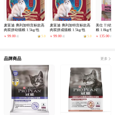
麦富迪 弗列加特宫标款高
麦富迪 弗列加特宫标款高
美仕 T1幼
肉双拼幼猫粮 1.5kg/包
肉双拼成猫粮 1.5kg/包
粮 1.8kg/包
99.00
5.0
99.00
5.0
135.00
起
起
起
￥
￥
￥
品牌商品
更多