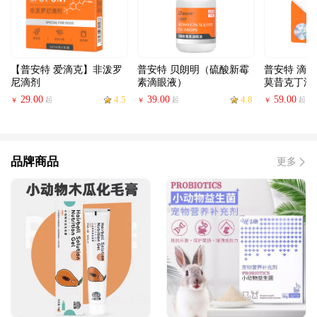
【普安特 爱滴克】非泼罗
普安特 贝朗明（硫酸新霉
普安特 滴派
尼滴剂
素滴眼液）
莫昔克丁滴
29.00
4.5
39.00
4.8
59.00
起
起
起
￥
￥
￥
品牌商品
更多