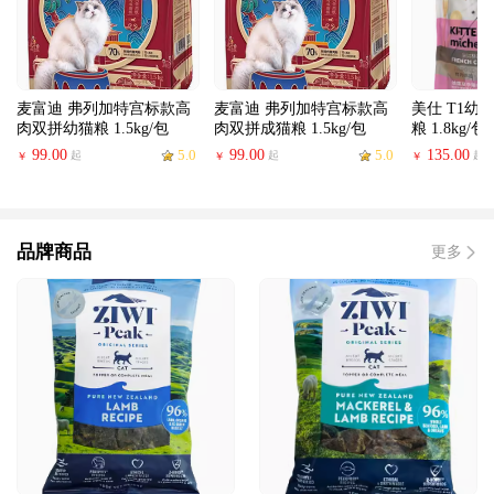
麦富迪 弗列加特宫标款高
麦富迪 弗列加特宫标款高
美仕 T1幼
肉双拼幼猫粮 1.5kg/包
肉双拼成猫粮 1.5kg/包
粮 1.8kg/包
99.00
5.0
99.00
5.0
135.00
起
起
起
￥
￥
￥
品牌商品
更多