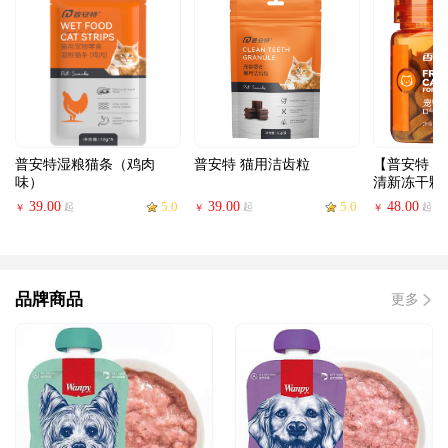
普安特湿粮猫条（鸡肉
普安特 猫用洁齿粒
【普安特 
味）
清新冻干颗
39.00
5.0
39.00
5.0
48.00
起
起
起
￥
￥
￥
品牌商品
更多