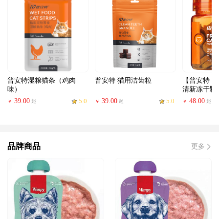
普安特湿粮猫条（鸡肉
普安特 猫用洁齿粒
【普安特 
味）
清新冻干颗
39.00
5.0
39.00
5.0
48.00
起
起
起
￥
￥
￥
品牌商品
更多