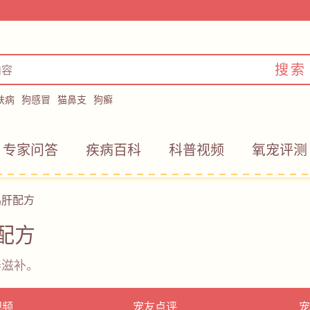
搜索
肤病
狗感冒
猫鼻支
狗癣
专家问答
疾病百科
科普视频
氧宠评测
鸡肝配方
配方
养滋补。
视频
宠友点评
宠