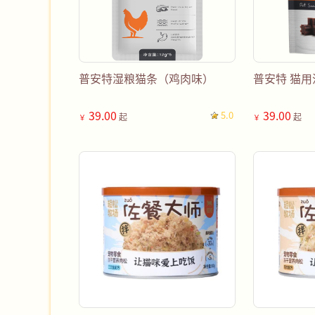
普安特湿粮猫条（鸡肉味）
普安特 猫用
39.00
39.00
5.0
起
起
￥
￥