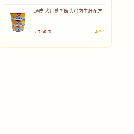
顽皮 犬用慕斯罐头鸡肉牛肝配方
3.50
5.0
起
￥