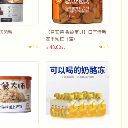
洁齿粒
【普安特 香舔宝贝】口气清新
冻干颗粒（猫）
48.00
5.0
4.8
起
￥