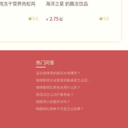
猫用冻干营养肉松鸡
海洋之星 奶酪冻饮品
2.75
5.0
5.0
起
￥
热门问答
适合猫咪用的眼药水有哪些？‌
猫咪眼睛分泌黄黄的黏液是怎么回
事？
猫咪眼睛红肿发炎用什么药？
猫流泪怎么治疗最有效？
猫能用人的眼药水吗？
狗眼睛红肿睁不开是怎么回事？