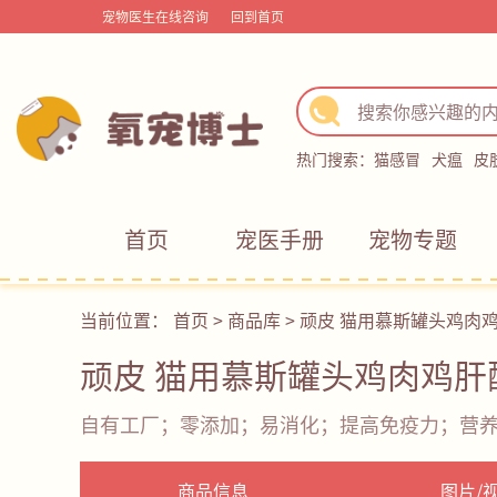
宠物医生在线咨询
回到首页
热门搜索：
猫感冒
犬瘟
皮
首页
宠医手册
宠物专题
当前位置：
首页
>
商品库
>
顽皮 猫用慕斯罐头鸡肉
顽皮 猫用慕斯罐头鸡肉鸡肝
自有工厂；零添加；易消化；提高免疫力；营
商品信息
图片/