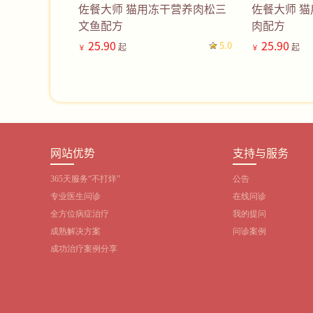
佐餐大师 猫用冻干营养肉松三
佐餐大师 
文鱼配方
肉配方
25.90
25.90
5.0
起
起
￥
￥
网站优势
支持与服务
365天服务“不打烊”
公告
专业医生问诊
在线问诊
全方位病症治疗
我的提问
成熟解决方案
问诊案例
成功治疗案例分享