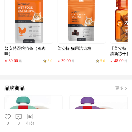
普安特湿粮猫条（鸡肉
普安特 猫用洁齿粒
【普安特 
味）
清新冻干颗
39.00
5.0
39.00
5.0
48.00
起
起
起
￥
￥
￥
品牌商品
更多
0
0
打分