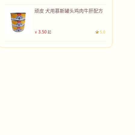
顽皮 犬用慕斯罐头鸡肉牛肝配方
3.50
5.0
起
￥