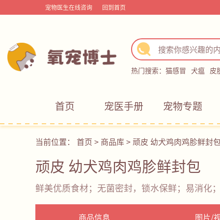
宠物医生在线咨询
回到首页
热门搜索：
猫感冒
犬瘟
皮
首页
宠医手册
宠物专题
当前位置：
首页
>
商品库
>
顽皮 幼犬鸡肉鸡胗鲜封
顽皮 幼犬鸡肉鸡胗鲜封包
鲜美优质食材；无菌密封，锁水保鲜；易消化
商品信息
图片/