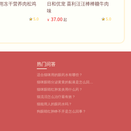
犬用冻干营养肉松鸡
日和优宠 喜利汪汪棒棒糖牛肉
味
37.00
5.0
5.0
起
￥
热门问答
适合猫咪用的眼药水有哪些？‌
猫咪眼睛分泌黄黄的黏液是怎么回
事？
猫咪眼睛红肿发炎用什么药？
猫流泪怎么治疗最有效？
猫能用人的眼药水吗？
狗眼睛红肿睁不开是怎么回事？