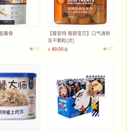
能量骨
【普安特 香舔宝贝】口气清新
冻干颗粒(犬)
49.00
5.0
4.7
起
￥