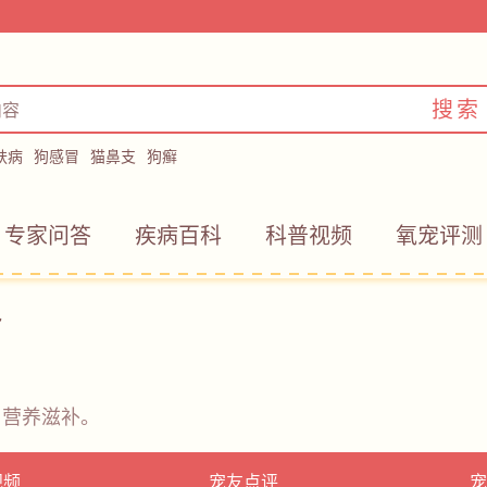
搜索
肤病
狗感冒
猫鼻支
狗癣
专家问答
疾病百科
科普视频
氧宠评测
包
；营养滋补。
视频
宠友点评
宠