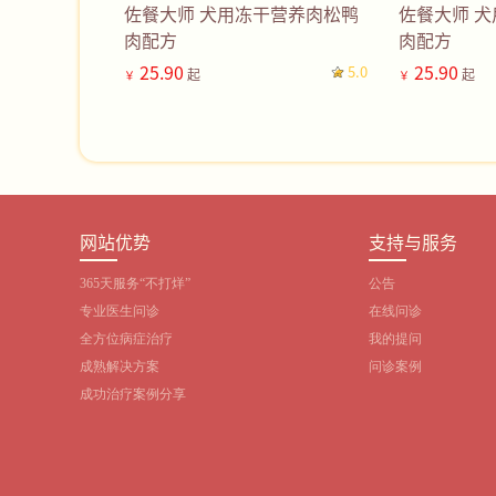
佐餐大师 犬用冻干营养肉松鸭
佐餐大师 
肉配方
肉配方
25.90
25.90
5.0
起
起
￥
￥
网站优势
支持与服务
365天服务“不打烊”
公告
专业医生问诊
在线问诊
全方位病症治疗
我的提问
成熟解决方案
问诊案例
成功治疗案例分享