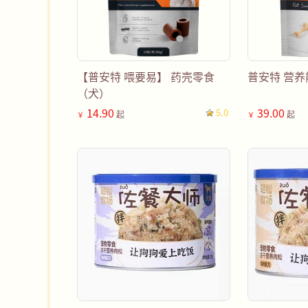
【普安特 喂要易】 药壳零食
普安特 营养
（犬）
14.90
39.00
5.0
起
起
￥
￥