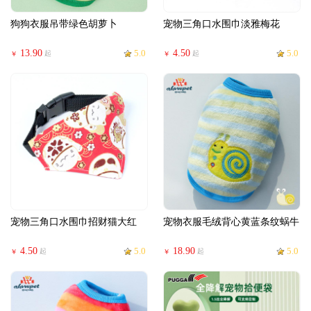
狗狗衣服吊带绿色胡萝卜
宠物三角口水围巾淡雅梅花
13.90
5.0
4.50
5.0
起
起
￥
￥
宠物三角口水围巾招财猫大红
宠物衣服毛绒背心黄蓝条纹蜗牛
4.50
5.0
18.90
5.0
起
起
￥
￥