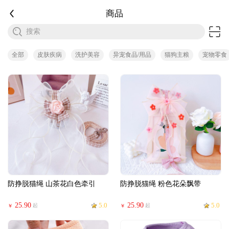
商品
搜索
全部
皮肤疾病
洗护美容
异宠食品/用品
猫狗主粮
宠物零食
防挣脱猫绳 山茶花白色牵引
防挣脱猫绳 粉色花朵飘带
25.90
5.0
25.90
5.0
起
起
￥
￥