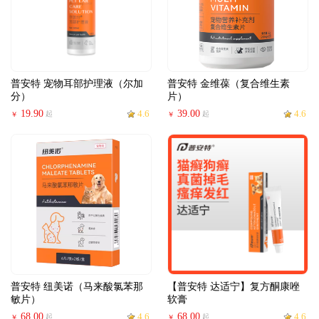
普安特 宠物耳部护理液（尔加
普安特 金维葆（复合维生素
分）
片）
19.90
4.6
39.00
4.6
起
起
￥
￥
普安特 纽美诺（马来酸氯苯那
【普安特 达适宁】复方酮康唑
敏片）
软膏
68.00
4.6
68.00
4.6
起
起
￥
￥