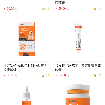
西环素片
68.00
4.8
59.00
4.8
起
起
￥
￥
【普安特 克诺佳】阿莫西林克
普安特（欣尔宁）复方制霉菌素
拉维酸钾
软膏
68.00
4.7
58.00
4.7
起
起
￥
￥