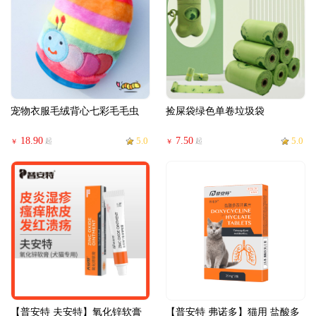
宠物衣服毛绒背心七彩毛毛虫
捡屎袋绿色单卷垃圾袋
18.90
5.0
7.50
5.0
起
起
￥
￥
【普安特 夫安特】氧化锌软膏
【普安特 弗诺多】猫用 盐酸多