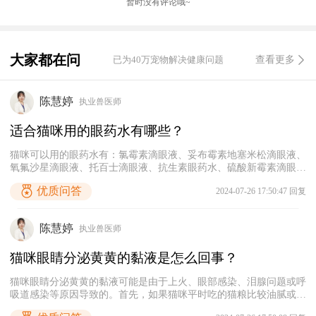
暂时没有评论哦~
大家都在问
已为40万宠物解决健康问题
查看更多
陈慧婷
执业兽医师
适合猫咪用的眼药水有哪些？‌
猫咪可以用的眼药水有：氯霉素滴眼液、妥布霉素地塞米松滴眼液、
氧氟沙星滴眼液、托百士滴眼液、抗生素眼药水、硫酸新霉素滴眼
液、更昔洛韦滴眼液等。每种眼部症状对应的眼药水不同，需要根据
优质问答
2024-07-26 17:50:47 回复
猫咪的眼部症状来使用合适的眼药水。当猫咪出现眼部炎症时，可以
给它使用氯霉素滴眼液进行消炎，注意控制好用药量，避免长期使
用。
陈慧婷
执业兽医师
猫咪眼睛分泌黄黄的黏液是怎么回事？
猫咪眼睛分泌黄黄的黏液可能是由于上火、眼部感染、泪腺问题或呼
吸道感染等原因导致的。首先，如果猫咪平时吃的猫粮比较油腻或含
有较多的盐分，可能会导致上火，出现眼睛分泌物增多、鼻子干燥、‌