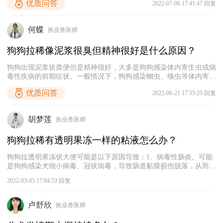
优质问答
2022-07-06 17:41:47 回复
更长，因此母猫绝育可能需要500-800元之间的价格，如果是收费比
较高的医院，可能要1000元以上。这些费用主要包括麻醉费、手术
费、止痛针、消炎针等，有一些母猫绝育后可能需要住院，那就还要
何蝶
执业兽医师
另外收费。
狗狗拉稀像泥浆很臭但精神很好是什么原因？
狗狗出现泥浆状粪便但是精神很好，大多是狗狗感染体内寄生虫或病
毒性疾病的前期症状。一般情况下，狗狗感染蛔虫、绦虫等体内寄生
虫后初期会出现腹泻、便血等症状，但是狗狗的精神状态不会受到影
优质问答
2022-06-21 17:55:25 回复
响，要想知道是不是这一原因导致狗狗出现上述现象，可以对狗狗的
粪便进行显微镜检查。另外，狗狗在感染犬细小病毒前期也会出现腹
泻、呕吐等症状，该病的危害较大，建议宠主对狗狗进行试纸检测，
胡梦莲
执业兽医师
根据狗狗的具体病因采取合适的治疗措施。
狗狗拉稀有透明果冻一样的粘液怎么办？
狗狗拉透明果冻状大便可能是以下原因导致：1、病毒性肠炎。可能
是狗狗感染犬细小病毒、冠状病毒，导致肠道黏膜损伤脱落，从而出
现软便拉稀症状，另外还会伴有体温升高、呕吐、精神萎靡、食欲不
2022-03-05 17:04:53 回复
振等症状出现，建议及时带狗狗去宠物医院检查，接受抗病毒治疗；
2、细菌性肠炎。狗狗误食异物或消化不良，出现肠道菌群紊乱、肠
胃损伤、小肠黏膜脱落等情况，从而引发腹泻，可以尝试给狗狗喂食
卢舒欣
执业兽医师
一些宠物益生菌和肠胃消炎药；3、寄生虫感染。狗狗感染球虫或其
他体内寄生虫初期，都容易引发呕吐、腹泻、体重减轻等情况，后期