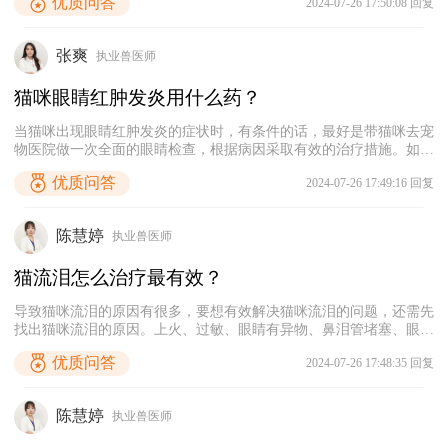
优质问答
2024-07-26 17:50:08 回复
眼睛发红等症状。因此，主人平时要注意使用低盐低脂的猫粮给猫咪
喂食。如果猫咪除了眼睛分泌黄黄的黏液，还出现其他异常症状，建
议及时带它去宠物医院进行检查和治疗。
张爽
执业兽医师
猫咪眼睛红肿发炎用什么药？
当猫咪出现眼睛红肿发炎的症状时，有条件的话，最好是带猫咪去宠
物医院做一次全面的眼睛检查，根据病因采取有效的治疗措施。如果
暂时不方便带猫咪就医，主人可以使用生理盐水或宠物专用的眼部清
优质问答
2024-07-26 17:49:16 回复
洁液轻轻擦拭它的眼周和眼球表面，‌去除分泌物和污垢。然后使用抗
生素眼药水或眼膏进行治疗。若症状没有缓解，应停止用药并及时带
猫咪去宠物医院诊治。
陈慧婷
执业兽医师
猫流泪怎么治疗最有效？
导致猫咪流泪的原因有很多，要想有效解决猫咪流泪的问题，还需先
找出猫咪流泪的原因。上火、过敏、眼睛有异物、鼻泪管堵塞、眼部
感染等都可能会导致猫咪流眼泪。如果不确定病因且猫咪持续流眼
优质问答
2024-07-26 17:48:35 回复
泪，建议及时带猫咪去宠物医院检查，根据检查结果采取对应的治疗
措施，彻底解决猫咪流泪的问题。
陈慧婷
执业兽医师