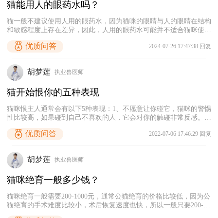
猫能用人的眼药水吗？
猫一般不建议使用人用的眼药水，因为猫咪的眼睛与人的眼睛在结构
和敏感程度上存在差异，因此，人用的眼药水可能并不适合猫咪使
用，可能会造成刺激，甚至可能加重眼部病情。而且不同眼部疾病所
优质问答
2024-07-26 17:47:38 回复
对应的治疗措施不同，需要根据猫咪的眼睛问题来使用合适的眼药
水。如果猫咪出现眼睛问题，最好及时带它就医。
胡梦莲
执业兽医师
猫开始恨你的五种表现
猫咪恨主人通常会有以下5种表现：1、不愿意让你碰它，猫咪的警惕
性比较高，如果碰到自己不喜欢的人，它会对你的触碰非常反感。
2、拆家报复，猫咪通常不太拆家，一般只会不小心弄掉杯子之类
优质问答
2022-07-06 17:46:29 回复
的，如果它某天开始特别喜欢拆家，有可能是因为恨你，想要报复
你。3、离家出走，当猫咪非常恨你，它可能会直接拒绝和你生活在
同一个空间里，会偷偷溜出家门。4、对着你大叫，大部分宠物猫是
胡梦莲
执业兽医师
比较温顺的，如果猫咪对着你大叫，说明它在你身上没有安全感。
5、攻击你，如果主人伤害了猫咪，它可能会怀恨在心，然后突然对
猫咪绝育一般多少钱？
主人发起攻击。
猫咪绝育一般需要200-1000元，通常公猫绝育的价格比较低，因为公
猫绝育的手术难度比较小，术后恢复速度也快，所以一般只要200-
600元就能做好。而母猫绝育的手术难度相对高一点，花费的时间也