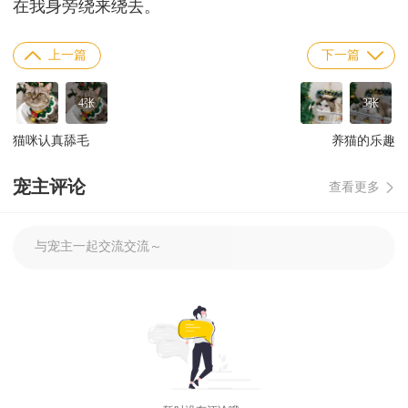
在我身旁绕来绕去。
上一篇
下一篇
4张
3张
猫咪认真舔毛
养猫的乐趣
宠主评论
查看更多
与宠主一起交流交流～