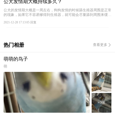
公犬发情期大概持续多久？
寄生虫破坏狗狗肠胃黏膜，导致狗狗拉出果冻样的稀便。不管狗狗拉
透明果冻状大便是什么原因导致，都建议铲屎官及时带狗狗去宠物医
公犬的发情期大概是一周左右，狗狗发情的时候舔生殖器周围是正常
院检查，给予狗狗针对性治疗。
的现象，如果它不容易够得到生殖器，就可能会尽量舔到周围来缓解
自己的不适。但是不能让狗狗一直舔，因为这样容易导致一些真菌细
2021-12-28 17:13:05 回复
菌逆行进入泌尿道，引起泌尿系统方面的问题。 狗狗发情期如果不
能配种的话，因为激素原因和身体的不适，出现脾气暴躁的情况也是
很常见的，这个阶段宠主需要给狗狗进行安抚，它可能还会出现半夜
嚎叫、乱拉乱尿等症状，如果是体型较小的狗狗可以考虑给它穿上生
理裤。等狗狗发情期过去之后，再缓上几天就可以带它去做绝育手术
热门相册
查看更多
了。
萌萌的鸟子
萌
+3张