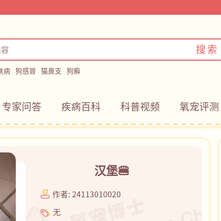
搜索
肤病
狗感冒
猫鼻支
狗癣
专家问答
疾病百科
科普视频
氧宠评测
汉堡🍔
作者:
24113010020
无