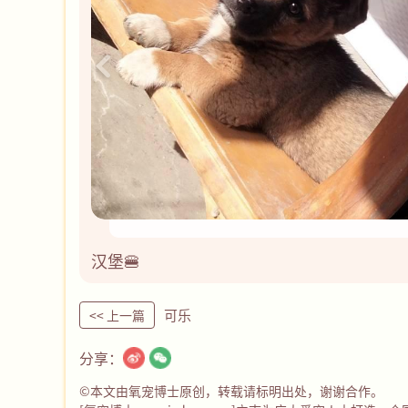
汉堡🍔
可乐
<< 上一篇
分享：
©本文由氧宠博士原创，转载请标明出处，谢谢合作。