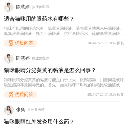
陈慧婷
执业兽医师
适合猫咪用的眼药水有哪些？‌
猫咪可以用的眼药水有：氯霉素滴眼液、妥布霉素地塞米松滴眼液、
氧氟沙星滴眼液、托百士滴眼液、抗生素眼药水、硫酸新霉素滴眼
液、更昔洛韦滴眼液等。每种眼部症状对应的眼药水不同，需要根据
优质问答
2024-07-26 17:50:47 回复
猫咪的眼部症状来使用合适的眼药水。当猫咪出现眼部炎症时，可以
给它使用氯霉素滴眼液进行消炎，注意控制好用药量，避免长期使
用。
陈慧婷
执业兽医师
猫咪眼睛分泌黄黄的黏液是怎么回事？
猫咪眼睛分泌黄黄的黏液可能是由于上火、眼部感染、泪腺问题或呼
吸道感染等原因导致的。首先，如果猫咪平时吃的猫粮比较油腻或含
有较多的盐分，可能会导致上火，出现眼睛分泌物增多、鼻子干燥、‌
优质问答
2024-07-26 17:50:08 回复
眼睛发红等症状。因此，主人平时要注意使用低盐低脂的猫粮给猫咪
喂食。如果猫咪除了眼睛分泌黄黄的黏液，还出现其他异常症状，建
议及时带它去宠物医院进行检查和治疗。
张爽
执业兽医师
猫咪眼睛红肿发炎用什么药？