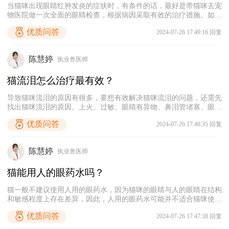
当猫咪出现眼睛红肿发炎的症状时，有条件的话，最好是带猫咪去宠
物医院做一次全面的眼睛检查，根据病因采取有效的治疗措施。如果
暂时不方便带猫咪就医，主人可以使用生理盐水或宠物专用的眼部清
优质问答
2024-07-26 17:49:16 回复
洁液轻轻擦拭它的眼周和眼球表面，‌去除分泌物和污垢。然后使用抗
生素眼药水或眼膏进行治疗。若症状没有缓解，应停止用药并及时带
猫咪去宠物医院诊治。
陈慧婷
执业兽医师
猫流泪怎么治疗最有效？
导致猫咪流泪的原因有很多，要想有效解决猫咪流泪的问题，还需先
找出猫咪流泪的原因。上火、过敏、眼睛有异物、鼻泪管堵塞、眼部
感染等都可能会导致猫咪流眼泪。如果不确定病因且猫咪持续流眼
优质问答
2024-07-26 17:48:35 回复
泪，建议及时带猫咪去宠物医院检查，根据检查结果采取对应的治疗
措施，彻底解决猫咪流泪的问题。
陈慧婷
执业兽医师
猫能用人的眼药水吗？
猫一般不建议使用人用的眼药水，因为猫咪的眼睛与人的眼睛在结构
和敏感程度上存在差异，因此，人用的眼药水可能并不适合猫咪使
用，可能会造成刺激，甚至可能加重眼部病情。而且不同眼部疾病所
优质问答
2024-07-26 17:47:38 回复
对应的治疗措施不同，需要根据猫咪的眼睛问题来使用合适的眼药
水。如果猫咪出现眼睛问题，最好及时带它就医。