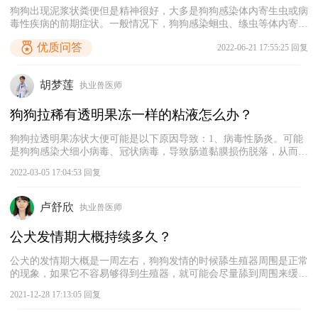
狗狗出现泥浆状粪便但是精神很好，大多是狗狗感染体内寄生虫或病
毒性疾病的前期症状。一般情况下，狗狗感染蛔虫、绦虫等体内寄生
虫后初期会出现腹泻、便血等症状，但是狗狗的精神状态不会受到影
优质问答
2022-06-21 17:55:25 回复
响，要想知道是不是这一原因导致狗狗出现上述现象，可以对狗狗的
粪便进行显微镜检查。另外，狗狗在感染犬细小病毒前期也会出现腹
泻、呕吐等症状，该病的危害较大，建议宠主对狗狗进行试纸检测，
胡梦莲
执业兽医师
根据狗狗的具体病因采取合适的治疗措施。
狗狗拉稀有透明果冻一样的粘液怎么办？
狗狗拉透明果冻状大便可能是以下原因导致：1、病毒性肠炎。可能
是狗狗感染犬细小病毒、冠状病毒，导致肠道黏膜损伤脱落，从而出
现软便拉稀症状，另外还会伴有体温升高、呕吐、精神萎靡、食欲不
2022-03-05 17:04:53 回复
振等症状出现，建议及时带狗狗去宠物医院检查，接受抗病毒治疗；
2、细菌性肠炎。狗狗误食异物或消化不良，出现肠道菌群紊乱、肠
胃损伤、小肠黏膜脱落等情况，从而引发腹泻，可以尝试给狗狗喂食
卢舒欣
执业兽医师
一些宠物益生菌和肠胃消炎药；3、寄生虫感染。狗狗感染球虫或其
他体内寄生虫初期，都容易引发呕吐、腹泻、体重减轻等情况，后期
公犬发情期大概持续多久？
寄生虫破坏狗狗肠胃黏膜，导致狗狗拉出果冻样的稀便。不管狗狗拉
透明果冻状大便是什么原因导致，都建议铲屎官及时带狗狗去宠物医
公犬的发情期大概是一周左右，狗狗发情的时候舔生殖器周围是正常
院检查，给予狗狗针对性治疗。
的现象，如果它不容易够得到生殖器，就可能会尽量舔到周围来缓解
自己的不适。但是不能让狗狗一直舔，因为这样容易导致一些真菌细
2021-12-28 17:13:05 回复
菌逆行进入泌尿道，引起泌尿系统方面的问题。 狗狗发情期如果不
能配种的话，因为激素原因和身体的不适，出现脾气暴躁的情况也是