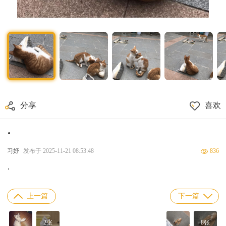
分享
喜欢
·
习妤
发布于 2025-11-21 08:53:48
836
·
上一篇
下一篇
2张
8张