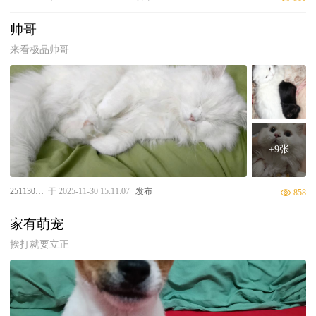
帅哥
来看极品帅哥
+9张
25113010020
于 2025-11-30 15:11:07
发布
858
家有萌宠
挨打就要立正