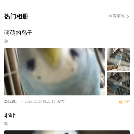
很常见的，这个阶段宠主需要给狗狗进行安抚，它可能还会出现半夜
嚎叫、乱拉乱尿等症状，如果是体型较小的狗狗可以考虑给它穿上生
理裤。等狗狗发情期过去之后，再缓上几天就可以带它去做绝育手术
热门相册
查看更多
了。
萌萌的鸟子
萌
+3张
25122810019
于 2025-12-28 18:22:11
发布
897
耶耶
狗