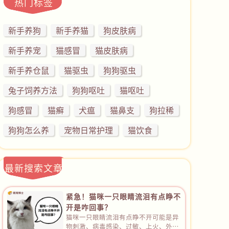
热门标签
皮肤表层进行深度杀菌，同时促进受损皮肤修复。
新手养狗
新手养猫
狗皮肤病
新手养宠
猫感冒
猫皮肤病
新手养仓鼠
猫驱虫
狗狗驱虫
兔子饲养方法
狗狗呕吐
猫呕吐
狗感冒
猫癣
犬瘟
猫鼻支
狗拉稀
狗狗怎么养
宠物日常护理
猫饮食
最新搜索文章
紧急！猫咪一只眼睛流泪有点睁不
开是咋回事？
猫咪一只眼睛流泪有点睁不开可能是异
物刺激、病毒感染、过敏、上火、外