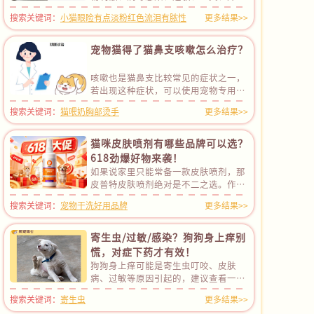
伤、结膜炎等原因引起的，如果伴随打
搜索关键词：
小猫眼睑有点淡粉红色流泪有脓性
更多结果>>
喷嚏、流鼻涕等症状，一般与呼吸道感
染有关，比如支原体、衣原体、杯状病
毒、疱疹病毒、波氏杆菌感染等。遇到
宠物猫得了猫鼻支咳嗽怎么治疗？
这种情况时，建议先轻轻扒开猫咪的上
下眼睑，检查眼睛里面有没有异物或睫
咳嗽也是猫鼻支比较常见的症状之一，
毛刺激的情况。如果发现有异物，可以
若出现这种症状，可以使用宠物专用的
先用无菌生理盐水对眼部进行冲洗，然
止咳药进行对症治疗。但是对于猫鼻支
后使用抗生素滴眼液点眼，预防眼部感
搜索关键词：
猫喂奶胸部烫手
更多结果>>
的治疗，仅仅进行对症治疗是远远不够
染。如果排除异物刺激的可能，一般是
的，因为猫鼻支是一种病毒性疾病，需
眼睛感染了，可以使用贝朗明（硫酸新
要进行综合的治疗，否则病毒不停复制
猫咪皮肤喷剂有哪些品牌可以选？
霉素滴眼液）点眼，然后口服克诺佳
会导致病情反反复复。因此，当猫咪患
618劲爆好物来袭！
（阿莫西林克拉维酸钾）消炎。
上猫鼻支时，建议带猫咪去宠物医院进
如果说家里只能常备一款皮肤喷剂，那
行专业的诊断和治疗。
皮普特皮肤喷剂绝对是不二之选。作为
天猫、京东等平台宠物皮肤类目的销量
搜索关键词：
宠物干洗好用品牌
更多结果>>
TOP1爆款，它几乎成了广大宠主
的“居家宠物药箱标配”，还获得过
2022年度的天猫金麦品质奖。产品采
寄生虫/过敏/感染？狗狗身上痒别
用“天然植物成分+纳米银”协同机
慌，对症下药才有效！
制，相关专研项目成果在近期获得了第
狗狗身上痒可能是寄生虫叮咬、皮肤
十七届中国商业联合会服务业科技创新
病、过敏等原因引起的，建议查看一下
奖一等奖，成功进入国家科技奖提名候
狗狗的皮肤表面是否有可见寄生虫（跳
选序列。临床实测能覆盖100 + 种真菌
搜索关键词：
寄生虫
更多结果>>
蚤、蜱虫）或黑色颗粒，若发现黑色颗
细菌，2分钟快速起效，20分钟杀菌率