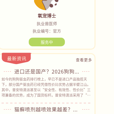
氧宠博士
执业兽医师
执业编号：官方
服务中
最新资讯
查看更多
进口还是国产？2026狗狗驱虫药横评：30元也能有全方位防护
如今的狗狗驱虫药排行榜上，早已不是进口产品独揽天
下，部分国产驱虫药已经凭借性价比优势占据半壁江山。
其中，普安特滴派甚至以“安全性、有效性、性价比”三
项兼备的优势，成为了国货标杆。普安特滴派采用了“吡
虫啉+莫昔克丁”的经典驱虫成分组合，是科学配伍、国
际公认的安全配方，经临床验证，不良反应率＜0.1%，能
猫癣喷剂越喷效果越差？普安特皮普特以创新路径突破耐药困局
有效驱杀跳蚤、耳螨、钩虫、蛔虫等多种体内外寄生虫，