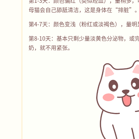
第1-3天：颜色偏红（类似经血），量稍多
母猫会自己舔舐清洁，这是身体在“排脏”
第4-7天：颜色变浅（粉红或淡褐色），量
第8-10天：基本只剩少量淡黄色分泌物，或
奶，就不用紧张。