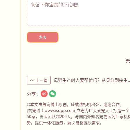
发表
无
母猫生产时人要帮忙吗？从见红
<< 上一篇
分享：
©本文由氧宠博士原创，转载请标明出处，谢谢合作。
[氧宠博士
www.isdpp.com
]立志为广大爱宠人士打造一
50家，兽医团队超200人，与国内外知名宠物医药厂家
势，提供一体化服务，解决宠物健康需求。