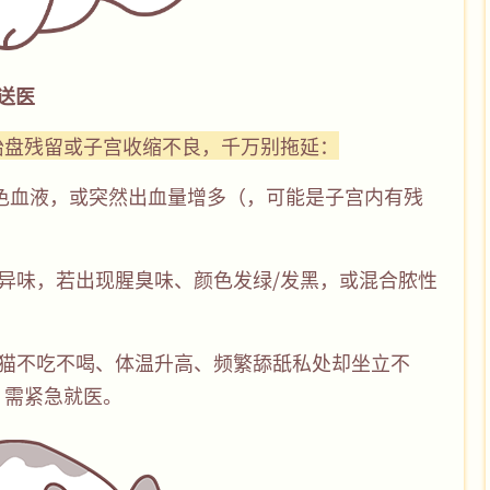
须送医
胎盘残留或子宫收缩不良，千万别拖延：
鲜红色血液，或突然出血量增多（，可能是子宫内有残
显异味，若出现腥臭味、颜色发绿/发黑，或混合脓性
，母猫不吃不喝、体温升高、频繁舔舐私处却坐立不
，需紧急就医。