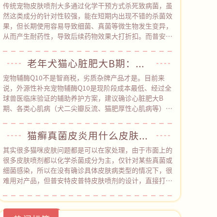
同时预防致死性高的心丝虫，真正做到了“一支搞定内外
传统宠物皮肤喷剂大多通过化学干预方式杀死致病菌，虽
同驱”。其采用的溶剂体系经过优化，更清爽易吸收，不
然这类成分的针对性较强，能在短期内出现不错的杀菌效
容易刺激皮肤，对柯利犬（牧羊犬类）等特殊品种也相对
果，但长期使用容易导致细菌、真菌等微生物发生变异，
友好。
从而产生耐药性，导致后续药物效果大打折扣。而普安特
旗下皮普特皮肤喷剂采用“天然植物成分+纳米银”协同
机制，凭借创新技术路径，彻底绕开了化学杀菌的路径依
老年犬猫心脏肥大B期：辅酶Q10是“智商税”还是“护心盾”？
赖，在降低耐药性风险方面具备明显优势。官方实测数据
显示，皮普特皮肤喷剂接触宠物皮肤后，2分钟即可快速
宠物辅酶Q10不是智商税，劣质杂牌产品才是。目前来
起效，能同时覆盖100余种常见致病微生物（包括猫癣真
说，外源性补充宠物辅酶Q10是现阶段成本最低、经过全
菌和常见细菌），20分钟后杀菌率高达99.9%。
球兽医临床验证的辅助养护方案，建议确诊心脏肥大B
期、各类心肌病（犬二尖瓣反流、猫肥厚性心肌病等）的
犬猫长期饲喂。但目前宠物保健品市场鱼龙混杂，大量杂
牌产品包装含糊不标注有效含量，实测辅酶Q10添加微乎
猫癣真菌皮炎用什么皮肤喷剂？深层杀菌，杜绝反复，还得是它！
其微，需要优先选择像心诺宁辅酶Q10（普安特旗下产
品）的产品，包装清晰标注辅酶Q10保证值
其实很多猫咪皮肤问题都是可以在家处理，由于市面上的
≥22000mg/kg，中广测第三方实测含量27800mg/kg，
很多皮肤喷剂都以化学杀菌成分为主，仅针对某些真菌或
含量透明不虚标，可以从根源避开智商税陷阱。
细菌感染，所以在没有确诊具体皮肤病类型的情况下，很
难用对产品，但普安特皮普特皮肤喷剂的设计，直接打破
了这一困境，也为广大宠主带来了新的解决方案。皮普特
皮肤喷剂的核心特点是杀菌谱广+ 穿透力强。以物理杀菌
通道，不仅可以覆盖100+种真菌和细菌，而且能轻松穿透