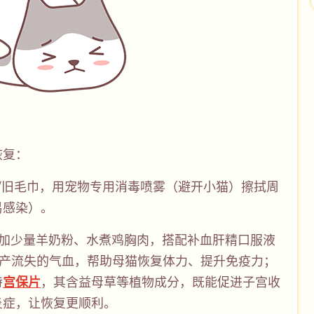
恢复：
尿垫/旧毛巾，用宠物专用消毒喷雾（避开小猫）擦拭周
易感染）。
粮里加少量羊奶粉、水煮鸡胸肉，搭配补血肝精口服液
生产流失的气血，帮助母猫恢复体力、提升免疫力；
特
宫保片
，其含益母草等植物成分，既能促进子宫收
炎症，让恢复更顺利。