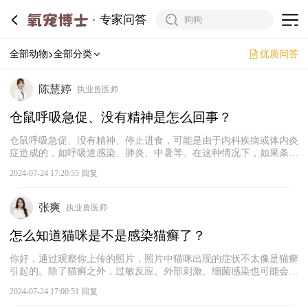
专家问答
全部动物
全部分类
优质问答
陈慧婷
执业兽医师
仓鼠呼吸急促、没有精神是怎么回事？
仓鼠呼吸急促、没有精神、停止进食，可能是由于内科疾病或体内炎
症造成的，如呼吸道感染、肺炎、中暑等。在这种情况下，‌如果条件
允许，建议及时带仓鼠去宠物医院进行检查，‌根据检查结果进行治
2024-07-24 17:20:55 回复
疗。同时，主人需要检查仓鼠是否有摄食有毒物质的可能性，排除中
毒这一病因。若周围环境温度较高，可以考虑仓鼠是不是中暑了，应
尽快改善环境，保持环境温度适宜、通风良好。
张爽
执业兽医师
怎么知道猫咪是不是感染猫癣了？
你好，通过观察你上传的照片，照片中猫咪出现的症状不太像是猫癣
引起的。除了猫癣之外，过敏反应、‌外部刺激、‌细菌感染也可能会导
致猫咪出现皮肤发红等症状。要想判断猫咪是否感染猫癣，可以用伍
2024-07-24 17:00:51 回复
德氏灯照射猫咪的患处。如果出现绿色荧光，那就说明猫咪感染猫癣