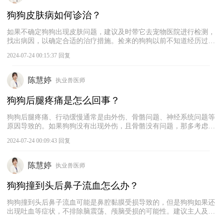
狗狗皮肤病如何诊治？
如果不确定狗狗出现皮肤问题，建议及时带它去宠物医院进行检测，
找出病因，以确定合适的治疗措施。捡来的狗狗以前不知道经历过什
么，在外面流浪很容易感染各种病菌，最好就是对其进行全方面的检
2024-07-24 00:15:37 回复
查，可以发现狗狗潜在的疾病，并及时采取治疗措施，确保其身体健
康。待狗狗恢复健康后，注意定期给它注射疫苗和驱虫，以降低其感
染疾病的风险。
陈慧婷
执业兽医师
狗狗后腿疼痛是怎么回事？
狗狗后腿疼痛、行动缓慢通常是由外伤、骨骼问题、神经系统问题等
原因导致的。如果狗狗没有出现外伤，且骨骼没有问题，那多考虑是
由神经损伤和韧带方面的问题导致的，如神经炎、韧带损伤。建议对
2024-07-24 00:09:43 回复
狗狗做进一步的检查，确定病因，以采取恰当的治疗措施。期间宠物
医生还会了解狗狗的饮食、生活习惯和环境，以判断是否存在可能引
发狗狗神经炎的因素。
陈慧婷
执业兽医师
狗狗撞到头后鼻子流血怎么办？
狗狗撞到头后鼻子流血可能是鼻腔黏膜受损导致的，但是狗狗如果还
出现吐血等症状，不排除脑震荡、颅脑受损的可能性。建议主人及时
带狗狗去宠物医院进行专业检查和治疗。在送医之前，主人可以采取