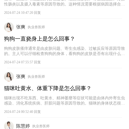
性肠炎以及摄入毒素等原因导致的。‌这种情况需要根据病因选择合适
的治疗方式，‌不建议盲目用药治疗。目前猫咪的拉稀症状已经很严
2024-07-24 10:47:20 回复
重，用药也不能缓解，应该及时带猫咪就医，进行针对性的治疗，避
免猫咪长期拉稀导致脱水，危及生命。
张爽
执业兽医师
狗狗一直挠身上是怎么回事？
狗狗皮肤瘙痒通常是由皮肤问题、‌寄生虫感染、‌过敏反应等原因导致
的。主人可以仔细检查狗狗的身体，看狗狗的皮肤是否有出现什么异
常症状。如果发现狗狗身上有寄生虫，那就要及时帮它驱虫。如果没
2024-07-24 07:55:57 回复
有发现异常，但是狗狗持续抓挠身体，建议及时带它去宠物医院进行
检查，找出病因，以采取恰当的治疗措施。
张爽
执业兽医师
猫咪吐黄水、体重下降是怎么回事？
猫咪出现不吃东西、吐黄水、精神萎靡等症状可能是由体内外寄生虫
感染、‌消化系统疾病、‌肝脏问题等原因导致的。猫咪的身体状态很
差，建议及时带猫咪去宠物医院检查，确定病因，以便进行对症治
2024-07-24 00:52:40 回复
疗。如果不及时采取治疗措施，猫咪很容易脱水或休克，严重威胁生
命。需要及时给猫咪输液，并进行对症治疗。在不确定病因的情况
下，盲目采取治疗措施可能会对猫咪造成更大的伤害。
陈慧婷
执业兽医师