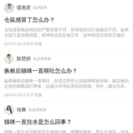
了。若排除猫癣，建议带猫咪去宠物医院做进一步的诊断和治疗。
缪惠君
技术院长
仓鼠感冒了怎么办？
仓鼠感冒根据病症的严重程度不同，所采取的治疗措施也不同。如果
仓鼠只是轻微感冒，精神状态及饮食正常，这种情况注意给它做好保
暖措施，并给它喂一些宠物代乳增加免疫力，仓鼠会慢慢康复。如果
2024-07-24 14:36:05 回复
仓鼠感冒比较严重，出现精神状态不佳、食欲下降等症状，且喂食板
蓝根后也没有好转，那最好及时带仓鼠就医，这个时候通常需要用到
抗生素进行治疗。治疗不及时的话，仓鼠会有生命威胁。
陈慧婷
执业兽医师
换粮后猫咪一直呕吐怎么办？
如果换粮后猫咪一直呕吐，应该立即停止给猫咪喂食新粮，建议换回
之前的猫粮进行喂食，以减少对消化系统的刺激。另外，建议先给猫
咪禁食禁水4~6个小时，给猫咪消化系统一个休息的时间。在恢复饮
2024-07-24 12:31:37 回复
食后，采用少量多次的喂食原则，避免猫咪一次性摄入过多食物，‌减
轻消化系统的负担。‌另外，可以给猫咪补充宠物专用的益生菌，‌改善
肠道微生态平衡，‌增强消化功能，‌减少因消化不良导致的呕吐情况。
张爽
执业兽医师
猫咪一直拉水是怎么回事？
猫咪一直拉水可能是因为食物过敏、‌细菌性肠炎、‌寄生虫感染、‌传染