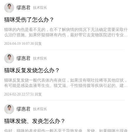
查，根据检查结果进行针对性的治疗。如果是中毒导致的，需要及时
给猫咪洗胃、解毒。
缪惠君
技术院长
猫咪受伤了怎么办？
猫咪的内伤是看不见的，在不了解病情的情况下无法确定需要采取什
么治疗措施。如果怀疑猫咪有内伤，最好带它去宠物医院进行专业的
检查。猫咪被掐可能会造成脊椎骨折、脊髓受损、脊椎神经受损等，
2024-04-19 16:07:30 回复
还可能会对猫咪的心理健康造成严重的创伤。建议及时带猫咪去宠物
医院检查，如果发现猫咪出现身体问题，应及时采取治疗措施。同
时，主人需要更多地给予猫咪一些关爱，抚平猫咪的心理创伤。
缪惠君
技术院长
猫咪反复发烧怎么办？
猫咪反复发烧一般代表体内有炎症，如果没有呕吐拉稀等其他症状，
有可能是感染血液寄生虫、猫艾滋、干性猫传腹等疾病引起的。建议
宠主带猫咪去宠物医院进行全面的检查，包括血常规、生化检查、病
2024-02-20 22:57:51 回复
毒筛查、胸及腹腔影像学检查等，确定具体病因再进行对症治疗。另
外，猫咪有免疫缺陷病也可能会导致反复发烧，所以也需要重点关
注。
缪惠君
技术院长
猫咪发烧、发炎怎么办？
你好，猫咪的表皮损伤一般不至于导致发炎、发烧。如果猫咪出现炎