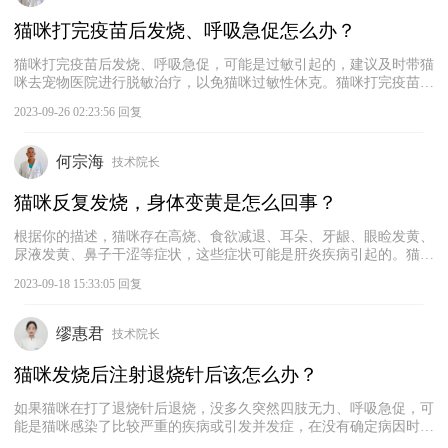
症状，建议及时带它就医，找出具体病因，进行对症治疗。
猫咪打完疫苗后发烧、呼吸急促怎么办？
猫咪打完疫苗后发烧、呼吸急促，可能是过敏引起的，建议及时带猫
咪去宠物医院进行脱敏治疗，以免猫咪过敏性休克。猫咪打完疫苗后
过敏是很常见的情况，但是如果情况比较严重，最好尽快带猫咪去宠
2023-09-26 02:23:56 回复
物医院治疗。猫咪因为疫苗而引起的过敏是无法自愈的，如果不及时
带猫咪去医院进行脱敏治疗，猫咪可能会死亡，所以主人一定要引起
重视。
何宗海
技术院长
猫咪反复发烧，身体变黄是怎么回事？
根据你的描述，猫咪存在高烧、食欲减退、耳朵、牙龈、眼睑发黄、
尿液发黄、鼻子干涩等症状，这些症状可能是肝炎疾病引起的。猫咪
急性肝炎通常伴有食欲不振、精神萎靡、鼻子干涩、消瘦、体温升
2023-09-18 15:33:05 回复
高、黄染等症状，猫咪往往表现为全身无力。建议及时带猫咪去宠物
医院进行专业的检查，找出具体病因，以便进行针对性地治疗。如果
确诊猫咪肝炎，一般需要使用抗菌药物，以及配合氨基糖苷类药物进
缪惠君
技术院长
行治疗。
猫咪发烧后注射退烧针后该怎么办？
如果猫咪在打了退烧针后退烧，没多久突然四肢无力、呼吸急促，可
能是猫咪感染了比较严重的疾病或引发并发症，在没有确定病因时注
射退烧针，有可能会导致猫咪病情的加重。以下是一些常见的疾病：