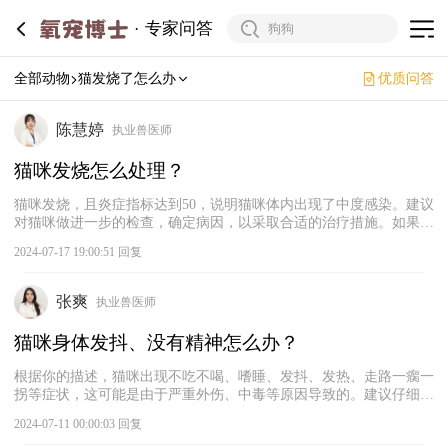
专家问答
全部动物
猫发烧了怎么办
优质问答
陈慧婷
执业兽医师
猫咪发烧怎么处理？
猫咪发烧，且炎症指标达到50，说明猫咪体内出现了中度感染。建议
对猫咪做进一步的检查，确定病因，以采取合适的治疗措施。如果猫
咪出现心脏问题，如心肌炎，也可能会导致体温升高，并显示体内炎
2024-07-17 19:00:51 回复
症较高。无论如何，需要确定病因后再进行治疗，避免盲目用药。如
果怀疑猫咪的心脏有问题，那就要对其心脏做进一步的检查，如超声
心动图、X光片检查等。
张爽
执业兽医师
猫咪身体发抖、没有精神怎么办？
根据你的描述，猫咪出现不吃不喝、嗜睡、发抖、发热、走路一瘸一
拐等症状，这可能是由于严重外伤、中毒等原因导致的。建议仔细检
查猫咪的身体，看有没有出现外伤。外伤不及时处理导致感染的话，
2024-07-11 00:00:03 回复
会引发发热等症状。如果排除外伤，建议及时带猫咪去宠物医院检