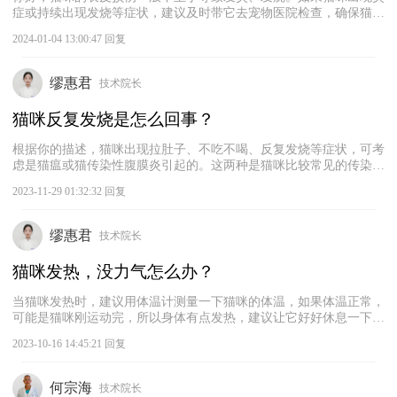
症或持续出现发烧等症状，建议及时带它去宠物医院检查，确保猫咪
的健康。通过观察你上传的照片，照片中的猫咪出现了一些眼鼻分泌
2024-01-04 13:00:47 回复
物，这可能是由于长时间没有清洁引起的。如果猫咪的眼鼻分泌物明
显增多，并且出现发烧等症状，可考虑是由杯状病毒、猫传腹等疾病
引起的。
缪惠君
技术院长
猫咪反复发烧是怎么回事？
根据你的描述，猫咪出现拉肚子、不吃不喝、反复发烧等症状，可考
虑是猫瘟或猫传染性腹膜炎引起的。这两种是猫咪比较常见的传染
病，如果猫咪还没有接种疫苗，建议主人及时带猫咪去宠物医院进行
2023-11-29 01:32:32 回复
检查。如果确诊猫咪患上传染病，及时治疗非常重要，建议主人根据
宠物医生的建议给猫咪采取治疗措施，这种情况一般需要让猫咪住院
治疗。
缪惠君
技术院长
猫咪发热，没力气怎么办？
当猫咪发热时，建议用体温计测量一下猫咪的体温，如果体温正常，
可能是猫咪刚运动完，所以身体有点发热，建议让它好好休息一下。
如果猫咪的体温超过39.5℃，那就是猫咪发烧了。猫咪发烧的原因有
2023-10-16 14:45:21 回复
很多，包括感冒、肺炎等，建议先对猫咪进行物理降温，如果猫咪持
续发热，那就要给它使用一些退烧药，同时观察猫咪后续是否出现其
他异常。如果猫咪的发热症状持续的时间较长，或者出现其他的异常
何宗海
技术院长