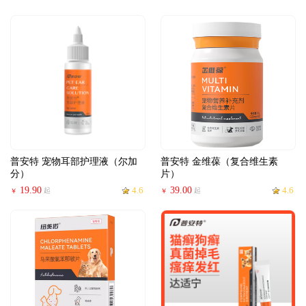
普安特 宠物耳部护理液（尔加
普安特 金维葆（复合维生素
分）
片）
19.90
4.6
39.00
4.6
起
起
￥
￥