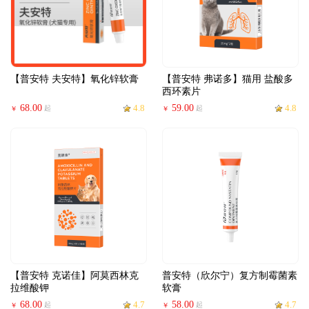
【普安特 夫安特】氧化锌软膏
【普安特 弗诺多】猫用 盐酸多
西环素片
68.00
4.8
59.00
4.8
起
起
￥
￥
【普安特 克诺佳】阿莫西林克
普安特（欣尔宁）复方制霉菌素
拉维酸钾
软膏
68.00
4.7
58.00
4.7
起
起
￥
￥