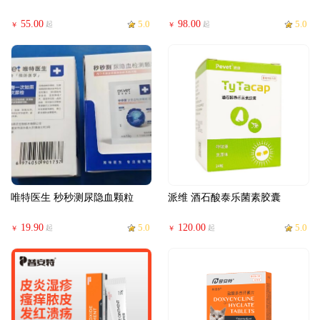
55.00
5.0
98.00
5.0
起
起
￥
￥
唯特医生 秒秒测尿隐血颗粒
派维 酒石酸泰乐菌素胶囊
19.90
5.0
120.00
5.0
起
起
￥
￥