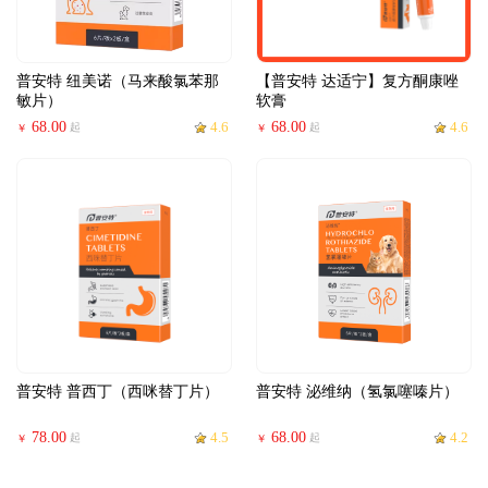
普安特 纽美诺（马来酸氯苯那
【普安特 达适宁】复方酮康唑
敏片）
软膏
68.00
4.6
68.00
4.6
起
起
￥
￥
普安特 普西丁（西咪替丁片）
普安特 泌维纳（氢氯噻嗪片）
78.00
4.5
68.00
4.2
起
起
￥
￥