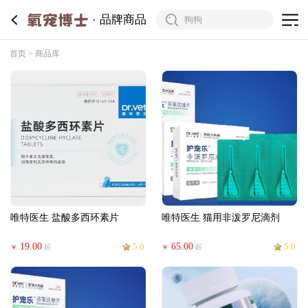
品牌商品
首页
商品库
唯特医生 盐酸多西环素片
唯特医生 猫用非泼罗尼滴剂
19.00
5.0
65.00
5.0
起
起
￥
￥