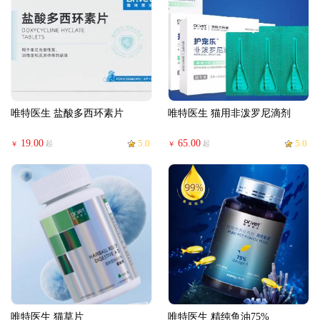
唯特医生 盐酸多西环素片
唯特医生 猫用非泼罗尼滴剂
19.00
5.0
65.00
5.0
起
起
￥
￥
唯特医生 猫草片
唯特医生 精纯鱼油75%