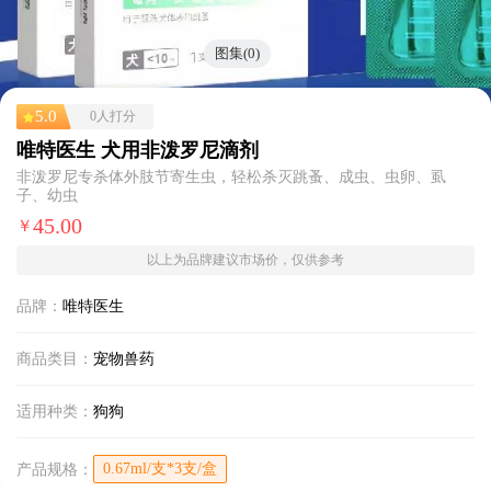
图集(0)
5.0
0人打分
唯特医生 犬用非泼罗尼滴剂
非泼罗尼专杀体外肢节寄生虫，轻松杀灭跳蚤、成虫、虫卵、虱
子、幼虫
45.00
￥
以上为品牌建议市场价，仅供参考
品牌：
唯特医生
商品类目：
宠物兽药
适用种类：
狗狗
0.67ml/支*3支/盒
产品规格：