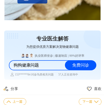
专业医生解答
为您提供优质方案解决宠物健康问题
执业医师坐诊 | 极速响应 | 99%好评率
狗狗健康问题
免费问诊
57人正在咨询中
132******44 问诊兔子相关问题
133******13 问诊乌龟相关问题
152******28 问诊仓鼠相关问题
188******79 问诊水族相关问题
分享
喜欢
139******68 问诊异宠相关问题
177******35 问诊猫咪相关问题
184******87 问诊狗狗相关问题
上一篇
下一篇
153******84 问诊鸟类相关问题