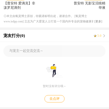
【普安特 爱滴克】非
普安特 无影宝泪痕精
泼罗尼滴剂
华液
◎本文由氧宠博士原创，转载请标明出处，谢谢合作。 [氧宠博士
www.isdpp.com] 立志为广大爱宠人士打造一个国内外专业的宠物健康资讯平
[更多]
台，目前合作的线下连锁宠物医院超 50 家，兽医团队超 200 人，与国内外知名
宠物医药厂家机构达成良好稳定的长期合作关系，形成独特的上下游资源产业
宠友打分(0)
5.0
优势，提供一体化服务，解决宠物健康需求。
与宠主一起交流交流～
暂时没有评分哦～
去点评