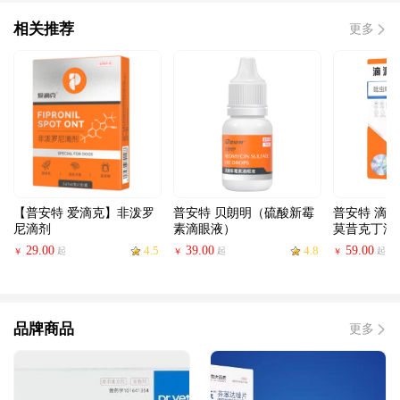
相关推荐
更多
【普安特 爱滴克】非泼罗
普安特 贝朗明（硫酸新霉
普安特 滴派
尼滴剂
素滴眼液）
莫昔克丁滴
29.00
4.5
39.00
4.8
59.00
起
起
起
￥
￥
￥
品牌商品
更多