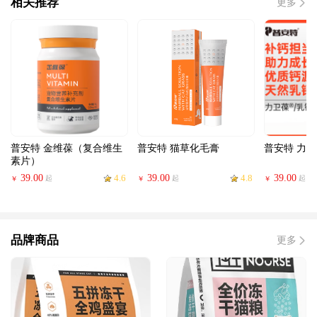
相关推荐
更多
普安特 金维葆（复合维生
普安特 猫草化毛膏
普安特 力
素片）
39.00
4.6
39.00
4.8
39.00
起
起
起
￥
￥
￥
品牌商品
更多