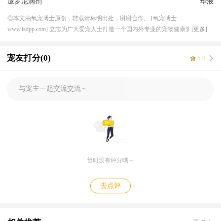
泼罗尼滴剂
华液
◎本文由氧宠博士原创，转载请标明出处，谢谢合作。 [氧宠博士
www.isdpp.com] 立志为广大爱宠人士打造一个国内外专业的宠物健康资讯平
[更多]
台，目前合作的线下连锁宠物医院超 50 家，兽医团队超 200 人，与国内外知名
宠物医药厂家机构达成良好稳定的长期合作关系，形成独特的上下游资源产业
宠友打分(0)
5.0
优势，提供一体化服务，解决宠物健康需求。
与宠主一起交流交流～
暂时没有评分哦～
去点评