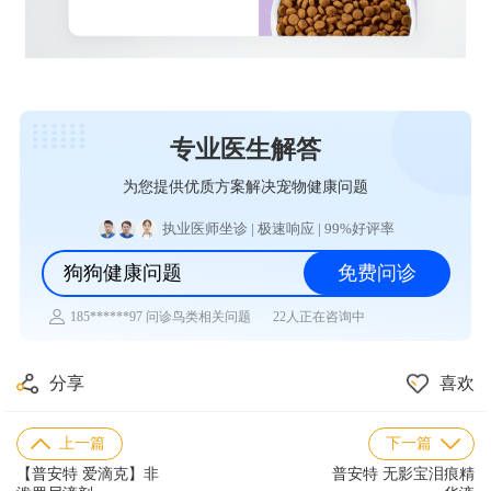
专业医生解答
为您提供优质方案解决宠物健康问题
执业医师坐诊 | 极速响应 | 99%好评率
狗狗健康问题
免费问诊
185******97 问诊鸟类相关问题
22人正在咨询中
185******45 问诊兔子相关问题
156******85 问诊乌龟相关问题
138******88 问诊仓鼠相关问题
137******83 问诊水族相关问题
分享
喜欢
176******71 问诊异宠相关问题
184******95 问诊猫咪相关问题
157******16 问诊狗狗相关问题
上一篇
下一篇
【普安特 爱滴克】非
普安特 无影宝泪痕精