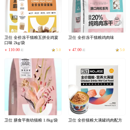
卫仕 全价冻干猫粮五拼全鸡宴
卫仕 全价冻干猫粮鸡肉味
口味 2kg/袋
110.00
5.0
47.00
5.0
起
起
￥
￥
卫仕 膳食平衡幼猫粮 1.8kg/袋
卫仕 全价猫粮大满罐鸡肉配方