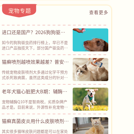
宠物专题
查看更多
进口还是国产？2026狗狗驱虫
药横评：30元也能有全方位防护
如今的狗狗驱虫药排行榜上，早已不是
进口产品独揽天下，部分国产驱虫药已
经凭借性价比优势占据半壁江山。其
中，普安特滴派甚至以“安全性、有效
猫癣喷剂越喷效果越差？普安特
性、性价比”三项兼备的优势，成为了
皮普特以创新路径突破耐药困局
国货标杆。普安特滴派采用了“吡虫啉
传统宠物皮肤喷剂大多通过化学干预方
+莫昔克丁”的经典驱虫成分组合，是
式杀死致病菌，虽然这类成分的针对性
科学配伍、国际公认的安全配方，经临
较强，能在短期内出现不错的杀菌效
床验证，不良反应率＜0.1%，能有效驱
果，但长期使用容易导致细菌、真菌等
老年犬猫心脏肥大B期：辅酶
杀跳蚤、耳螨、钩虫、蛔虫等多种体内
微生物发生变异，从而产生耐药性，导
外寄生虫，同时预防致死性高的心丝
Q10是“智商税”还是“护心
致后续药物效果大打折扣。而普安特旗
虫，真正做到了“一支搞定内外同
宠物辅酶Q10不是智商税，劣质杂牌产
下皮普特皮肤喷剂采用“天然植物成分
盾”？
驱”。其采用的溶剂体系经过优化，更
品才是。目前来说，外源性补充宠物辅
+纳米银”协同机制，凭借创新技术路
清爽易吸收，不容易刺激皮肤，对柯利
酶Q10是现阶段成本最低、经过全球兽
径，彻底绕开了化学杀菌的路径依赖，
犬（牧羊犬类）等特殊品种也相对友
医临床验证的辅助养护方案，建议确诊
猫癣真菌皮炎用什么皮肤喷剂？
在降低耐药性风险方面具备明显优势。
好。
心脏肥大B期、各类心肌病（犬二尖瓣
官方实测数据显示，皮普特皮肤喷剂接
深层杀菌，杜绝反复，还得是
反流、猫肥厚性心肌病等）的犬猫长期
触宠物皮肤后，2分钟即可快速起效，
其实很多猫咪皮肤问题都是可以在家处
饲喂。但目前宠物保健品市场鱼龙混