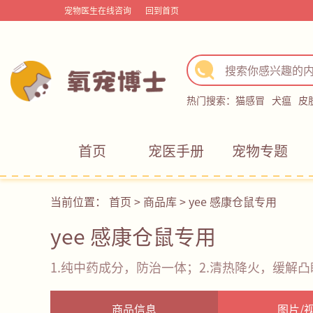
宠物医生在线咨询
回到首页
热门搜索：
猫感冒
犬瘟
皮
首页
宠医手册
宠物专题
当前位置：
首页
>
商品库
>
yee 感康仓鼠专用
yee 感康仓鼠专用
1.纯中药成分，防治一体；2.清热降火，缓解凸
商品信息
图片/