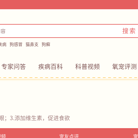
搜索
肤病
狗感冒
猫鼻支
狗癣
专家问答
疾病百科
科普视频
氧宠评测
眼；3.添加维生素，促进食欲
视频
宠友点评
宠