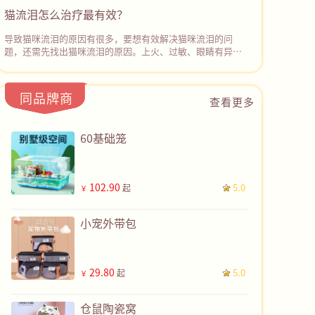
理盐水或宠物专用的眼部清洁液轻轻擦拭它的眼周和眼球表
猫流泪怎么治疗最有效？
面，‌去除分泌物和污垢。然后使用抗生素眼药水或眼膏进行
治疗。若症状没有缓解，应停止用药并及时带猫咪去宠物医
导致猫咪流泪的原因有很多，要想有效解决猫咪流泪的问
院诊治。
题，还需先找出猫咪流泪的原因。上火、过敏、眼睛有异
物、鼻泪管堵塞、眼部感染等都可能会导致猫咪流眼泪。如
果不确定病因且猫咪持续流眼泪，建议及时带猫咪去宠物医
院检查，根据检查结果采取对应的治疗措施，彻底解决猫咪
同品牌商
查看更多
流泪的问题。
60基础笼
102.90
5.0
起
￥
小宠外带包
29.80
5.0
起
￥
仓鼠陶瓷窝