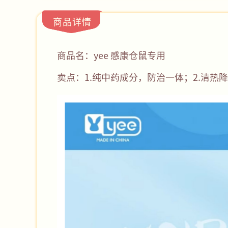
商品详情
商品名：yee 感康仓鼠专用
卖点：1.纯中药成分，防治一体；2.清热