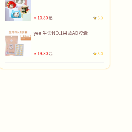
10.80
5.0
起
￥
yee 生命NO.1果蔬AD胶囊
19.80
5.0
起
￥