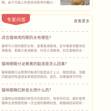
它！
能同时覆盖100余种常见致病微生物
理，由于市面上的很多皮肤喷剂都以化
杂，大量杂牌产品包装含糊不标注有效
（包括猫癣真菌和常见细菌），20分钟
学杀菌成分为主，仅针对某些真菌或细
含量，实测辅酶Q10添加微乎其微，需
后杀菌率高达99.9%。
菌感染，所以在没有确诊具体皮肤病类
要优先选择像心诺宁辅酶Q10（普安特
型的情况下，很难用对产品，但普安特
旗下产品）的产品，包装清晰标注辅酶
专家问答
皮普特皮肤喷剂的设计，直接打破了这
查看更多
Q10保证值≥22000mg/kg，中广测第
一困境，也为广大宠主带来了新的解决
三方实测含量27800mg/kg，含量透明
方案。皮普特皮肤喷剂的核心特点是杀
不虚标，可以从根源避开智商税陷阱。
菌谱广+ 穿透力强。以物理杀菌通道，
适合猫咪用的眼药水有哪些？‌
不仅可以覆盖100+种真菌和细菌，而且
能轻松穿透皮肤表层进行深度杀菌，同
猫咪可以用的眼药水有：氯霉素滴眼液、妥布霉素地塞米松
时促进受损皮肤修复。
滴眼液、氧氟沙星滴眼液、托百士滴眼液、抗生素眼药水、
硫酸新霉素滴眼液、更昔洛韦滴眼液等。每种眼部症状对应
的眼药水不同，需要根据猫咪的眼部症状来使用合适的眼药
猫咪眼睛分泌黄黄的黏液是怎么回事？
水。当猫咪出现眼部炎症时，可以给它使用氯霉素滴眼液进
行消炎，注意控制好用药量，避免长期使用。
猫咪眼睛分泌黄黄的黏液可能是由于上火、眼部感染、泪腺
问题或呼吸道感染等原因导致的。首先，如果猫咪平时吃的
猫粮比较油腻或含有较多的盐分，可能会导致上火，出现眼
睛分泌物增多、鼻子干燥、‌眼睛发红等症状。因此，主人平
猫咪眼睛红肿发炎用什么药？
时要注意使用低盐低脂的猫粮给猫咪喂食。如果猫咪除了眼
睛分泌黄黄的黏液，还出现其他异常症状，建议及时带它去
当猫咪出现眼睛红肿发炎的症状时，有条件的话，最好是带
宠物医院进行检查和治疗。
猫咪去宠物医院做一次全面的眼睛检查，根据病因采取有效
的治疗措施。如果暂时不方便带猫咪就医，主人可以使用生