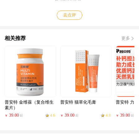
去点评
相关推荐
更多
普安特 金维葆（复合维生
普安特 猫草化毛膏
普安特 力
素片）
39.00
4.6
39.00
4.8
39.00
起
起
起
￥
￥
￥