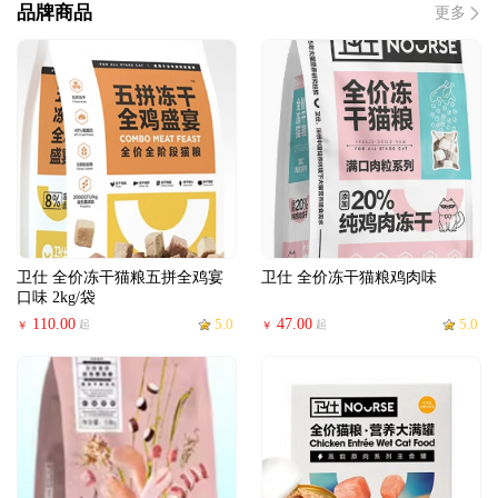
品牌商品
更多
卫仕 全价冻干猫粮五拼全鸡宴
卫仕 全价冻干猫粮鸡肉味
口味 2kg/袋
110.00
5.0
47.00
5.0
起
起
￥
￥