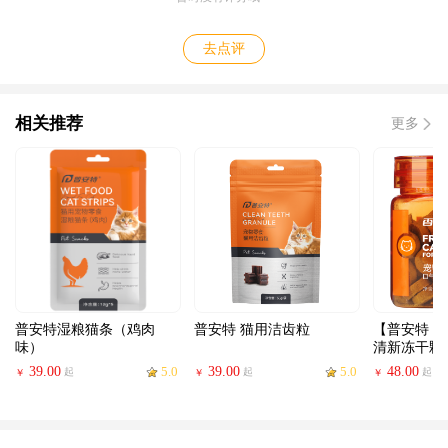
去点评
相关推荐
更多
普安特湿粮猫条（鸡肉
普安特 猫用洁齿粒
【普安特 
味）
清新冻干颗
39.00
5.0
39.00
5.0
48.00
起
起
起
￥
￥
￥