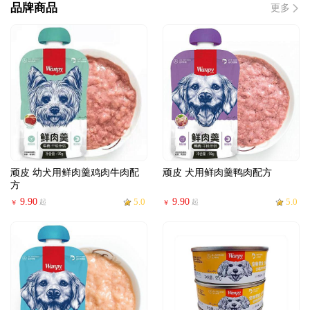
品牌商品
更多
顽皮 幼犬用鲜肉羹鸡肉牛肉配
顽皮 犬用鲜肉羹鸭肉配方
方
9.90
5.0
9.90
5.0
起
起
￥
￥