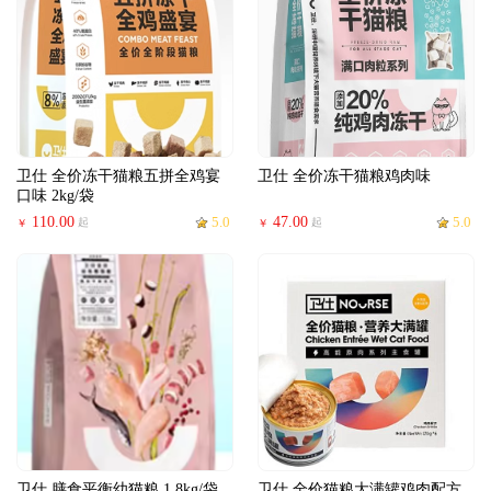
卫仕 全价冻干猫粮五拼全鸡宴
卫仕 全价冻干猫粮鸡肉味
口味 2kg/袋
110.00
5.0
47.00
5.0
起
起
￥
￥
卫仕 膳食平衡幼猫粮 1.8kg/袋
卫仕 全价猫粮大满罐鸡肉配方