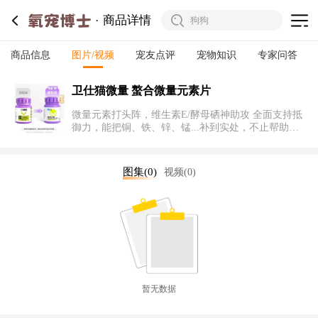
商品详情
商品信息
图片/视频
宠友点评
宠物知识
专家问答
卫仕猫微量 螯合微量元素片
微量元素打头阵，维生素E/酵母硒神助攻 全面支持抵
御力，能把铜、铁、锌、锰...补到实处，不止帮助改
善异食，还想让猫拥有好体质。
图集(0)
视频(0)
暂无数据