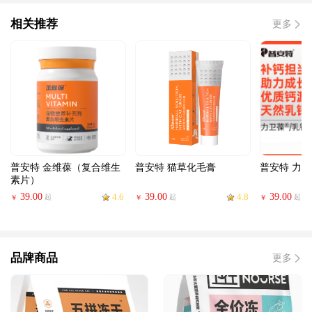
相关推荐
更多
普安特 金维葆（复合维生
普安特 猫草化毛膏
普安特 力
素片）
39.00
4.6
39.00
4.8
39.00
起
起
起
￥
￥
￥
品牌商品
更多