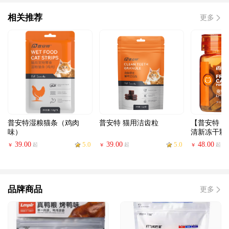
相关推荐
更多
普安特湿粮猫条（鸡肉
普安特 猫用洁齿粒
【普安特 
味）
清新冻干颗
39.00
5.0
39.00
5.0
48.00
起
起
起
￥
￥
￥
品牌商品
更多