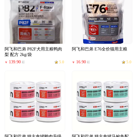
阿飞和巴弟 P82F犬用主粮鸭肉
阿飞和巴弟 E76全价猫用主粮
梨 配方 2kg/袋
139.90
5.0
16.90
5.0
起
起
￥
￥
阿飞和巴弟 猫主食罐鸭肉升级
阿飞和巴弟 猫主食罐马鲛鱼配