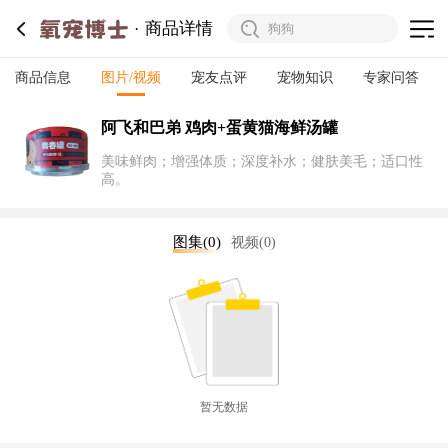
商品详情
商品信息
图片/视频
宠友点评
宠物知识
专家问答
阿飞和巴弟 鸡肉+蛋黄猫海鲜汤罐
美味鲜肉；增强体质；深度补水；健肤美毛；适口性
高。
图集(0)
视频(0)
暂无数据