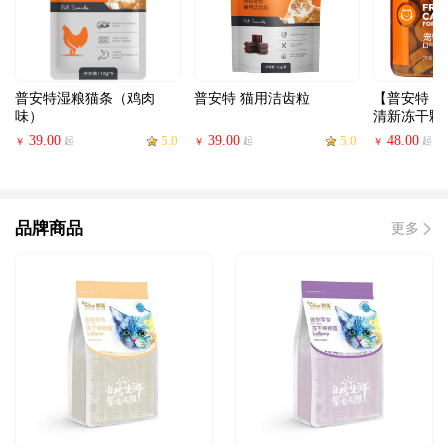
普安特湿粮猫条（鸡肉
普安特 猫用洁齿粒
【普安特 
味）
清新冻干颗
39.00
5.0
39.00
5.0
48.00
起
起
起
￥
￥
￥
品牌商品
更多