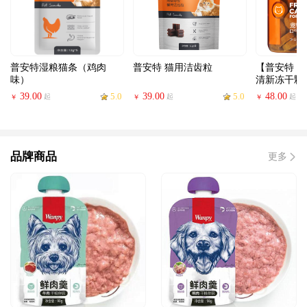
普安特湿粮猫条（鸡肉
普安特 猫用洁齿粒
【普安特 
味）
清新冻干颗
39.00
5.0
39.00
5.0
48.00
起
起
起
￥
￥
￥
品牌商品
更多